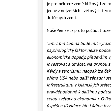
je pro některé země klíčový. Lze
jedné z největších světových tero
dotčených zemí.
NašePeníze.cz proto požádal tuzem
"Smrt bin Ládína bude mít výrazn
psychologický faktor nelze podc
ekonomické dopady, především vy
investovat a utrácet. Na druhou 
Káidy a terorismu, naopak lze če
přímo USA nebo další západní st
infrastrukturu v islámských státe
pravděpodobně k dalšímu podsta
celou světovou ekonomiku. Celkov
úspěšná likvidace bin Ládína by 