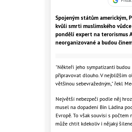
Přida
Spojeným státům americkým, P
kvůli smrti muslimského vůdce
pondělí expert na terorismus 
neorganizované a budou činem 
"Někteří jeho sympatizanti budou 
připravovat dlouho. V nejbližším 
většinou sebevražedným," řekl Me
Největší nebezpečí podle něj hroz
musel na dopadení Bin Ládina podí
Evropě. To však souvisí s počtem 
může chtít kdekoliv i nějaký šílene