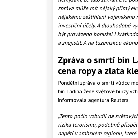
zpráva může mít nějaký přímý eko
nějakému zeštíhlení vojenského 
investiční účely. A dlouhodobé v
být provázeno bohužel i krátkodo
a znejistit. A na tuzemskou ekon
Zpráva o smrti bin L
cena ropy a zlata kl
Pondělní zpráva o smrti vůdce me
bin Ládina žene světové burzy vz
informovala agentura Reuters.
„Tento počin vzbudil na světových
rizika terorismu, podobně přispě
napětí v arabském regionu, které 