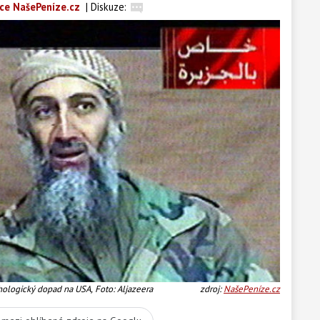
ce NašePeníze.cz
|
Diskuze:
hologický dopad na USA, Foto: Aljazeera
zdroj:
NašePeníze.cz