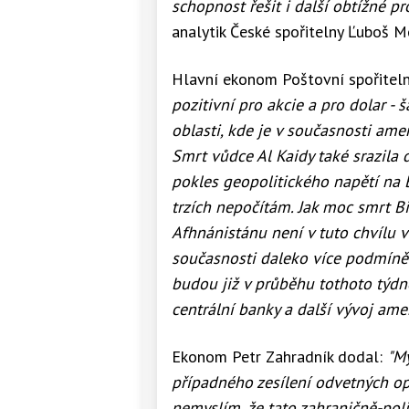
schopnost řešit i další obtížné pr
analytik České spořitelny Ľuboš M
Hlavní ekonom Poštovní spořiteln
pozitivní pro akcie a pro dolar - 
oblasti, kde je v současnosti ame
Smrt vůdce Al Kaidy také srazila
pokles geopolitického napětí na
trzích nepočítám. Jak moc smrt 
Afhnánistánu není v tuto chvílu 
současnosti daleko více podmíněno 
budou již v průběhu tothoto týdn
centrální banky a další vývoj ame
Ekonom Petr Zahradník dodal:
"M
případného zesílení odvetných opa
nemyslím, že tato zahraničně-pol