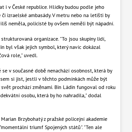
 i v České republice. Hlídky budou podle jeho
či izraelské ambasády. V metru nebo na letišti by
íliš neměla, policisté by ovšem neměli být nápadní.
strukturovaná organizace. "To jsou skupiny lidí,
in byl však jejich symbol, který navíc dokázal
čová role," uvedl.
ě se v současné době nenachází osobnost, která by
sem si jist, jestli v těchto podmínkách může být
 svět prochází změnami. Bin Ládin fungoval od roku
adekvátní osobu, která by ho nahradila," dodal
 Marian Brzybohatý z pražské policejní akademie
"momentální triumf Spojených států". "Ten ale