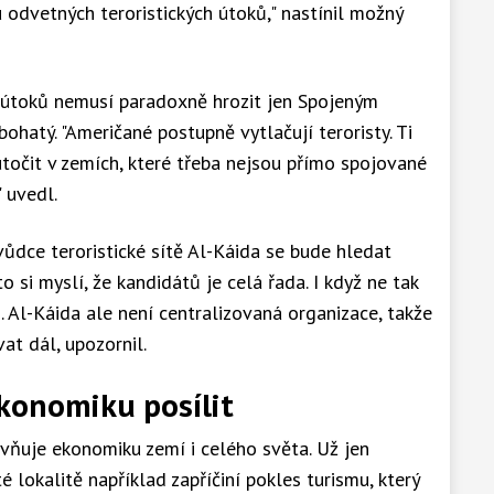
odvetných teroristických útoků," nastínil možný
h útoků nemusí paradoxně hrozit jen Spojeným
ohatý. "Američané postupně vytlačují teroristy. Ti
točit v zemích, které třeba nejsou přímo spojované
 uvedl.
ůdce teroristické sítě Al-Káida se bude hledat
 si myslí, že kandidátů je celá řada. I když ne tak
 Al-Káida ale není centralizovaná organizace, takže
t dál, upozornil.
konomiku posílit
vňuje ekonomiku zemí i celého světa. Už jen
lokalitě například zapříčiní pokles turismu, který