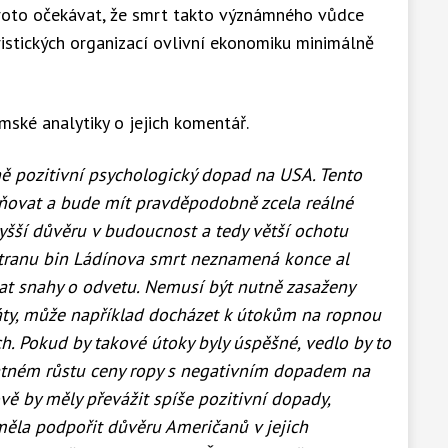
 proto očekávat, že smrt takto význámného vůdce
ristických organizací ovlivní ekonomiku minimálně
ské analytiky o jejich komentář.
ě pozitivní psychologický dopad na USA. Tento
eňovat a bude mít pravděpodobně zcela reálné
šší důvěru v budoucnost a tedy větší ochotu
stranu bin Ládínova smrt neznamená konce al
kat snahy o odvetu. Nemusí být nutně zasaženy
áty, může například docházet k útokům na ropnou
ch. Pokud by takové útoky byly úspěšné, vedlo by to
tném růstu ceny ropy s negativním dopadem na
ě by měly převážit spíše pozitivní dopady,
měla podpořit důvěru Američanů v jejich