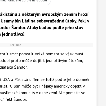
t mezi oblíbené zdroje na Googlu
ákistánu a některým evropským zemím hrozí
 Usámy bin Ládina sebevražedné útoky, řekl v
Andor Šándor. Ataky budou podle jeho slov
jednotlivců.
chtít smrt pomstít. Velká pomsta se však musí
období proto může dojít k jednotlivým útokům,
diafaxu Šándor.
í USA a Pákistánu. Ten se totiž podle jeho domnění
let. "Cílem může být i nějaký americký objekt v
muslimské komunity v dané zemi. Ale pomstít se
c," řekl Šándor.