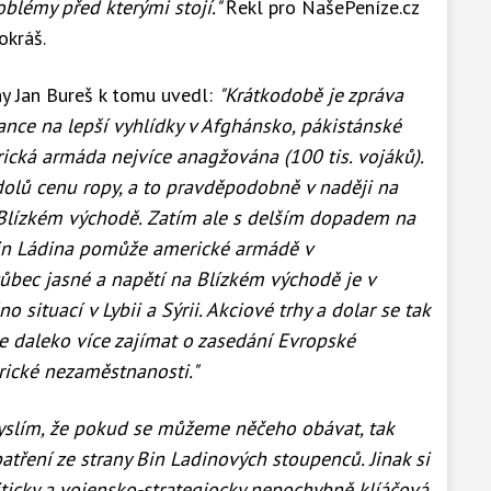
oblémy před kterými stojí."
Řekl pro NašePeníze.cz
okráš.
y Jan Bureš k tomu uvedl:
"Krátkodobě je zpráva
šance na lepší vyhlídky v Afghánsko, pákistánské
rická armáda nejvíce anagžována (100 tis. vojáků).
 dolů cenu ropy, a to pravděpodobně v naději na
 Blízkém východě. Zatím ale s delším dopadem na
Bin Ládina pomůže americké armádě v
vůbec jasné a napětí na Blízkém východě je v
situací v Lybii a Sýrii. Akciové trhy a dolar se tak
e daleko více zajímat o zasedání Evropské
rické nezaměstnanosti."
yslím, že pokud se můžeme něčeho obávat, tak
tření ze strany Bin Ladinových stoupenců. Jinak si
iticky a vojensko-strategiocky nepochybně klíáčová