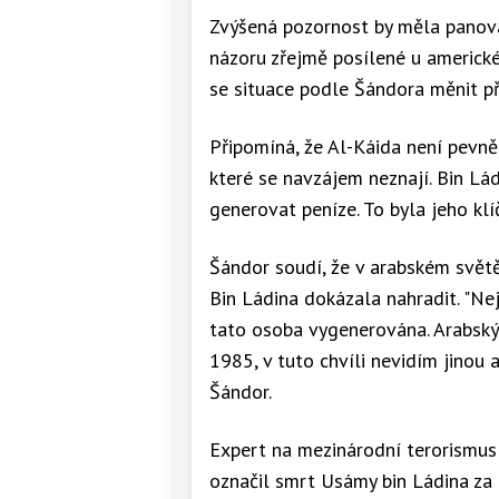
Zvýšená pozornost by měla panovat
názoru zřejmě posílené u americké 
se situace podle Šándora měnit př
Připomíná, že Al-Káida není pevně 
které se navzájem neznají. Bin Lád
generovat peníze. To byla jeho klí
Šándor soudí, že v arabském svět
Bin Ládina dokázala nahradit. "Nej
tato osoba vygenerována. Arabský
1985, v tuto chvíli nevidím jinou 
Šándor.
Expert na mezinárodní terorismus
označil smrt Usámy bin Ládina za 