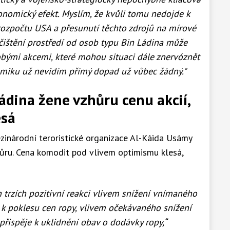
nomický efekt. Myslím, že kvůli tomu nedojde k
rozpočtu USA a přesunutí těchto zdrojů na mírové
yčištění prostředí od osob typu Bin Ládina může
bými akcemi, které mohou situaci dále znervóznět
omiku už nevidím přímý dopad už vůbec žádný."
ádina žene vzhůru cenu akcií,
esá
zinárodní teroristické organizace Al-Káida Usámy
hůru. Cena komodit pod vlivem optimismu klesá,
 trzích pozitivní reakci vlivem snížení vnímaného
l k poklesu cen ropy, vlivem očekávaného snížení
přispěje k uklidnění obav o dodávky ropy,“