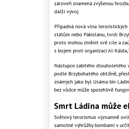
zároveň znamená zvýšenou hrozbu 
další vývoj.
Případná nová vlna teroristickýc
státům nebo Pákistánu, tvrdí Brzyb
proto mohou změnit své cíle a zaú
s bojem proti organizaci Al-Káida,"
Nástupce zabitého dlouholetého v
podle Brzybohatého obtížně, přesto
známých jako byl Usáma bin Ládin.
bez vůdce může spolehlivě fungova
Smrt Ládina může e
Světový terorismus významně ovli
samotné výhrůžky bombami v určité 