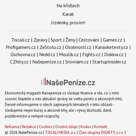
Na křídlech
Karak
Jízdenky, prosím!
Tiscali.cz
|
Zprávy
|
Sport
|
Ženy
|
Cestování
|
Games.cz
|
Profigamers.cz
|
ZeStolu.cz
|
Osobnosti.cz
|
Karaoketexty.cz
|
Úschovna.cz
|
Nedd.cz
|
Moulík.cz
|
Fights.cz
|
Dokina.cz
|
CZhity.cz
|
Našepeníze.cz
|
Srovnám.cz
|
StartupInsider.cz
Ekonomický magazín Nasepenize.cz sleduje finance a vše, co s nimi
souvisí. Najdete u nás aktuální zprávy ze světa peněz a akciových trhů.
Denně informujeme o všech zajímavých tématech v této oblasti -
sledujeme nejen burzy a akciové trhy, ale i vývoj důchodů, daně,
pojišťovnictví a veřejné rozpočty.
Reklama
|
Redakce
|
Cookies
|
Osobní údaje
|
Kodex
|
Kontakt
© 2026 NašePeníze.cz |
TISCALI MEDIA, a.s.
|
Člen skupiny DIGNITY, s.r.o.
|