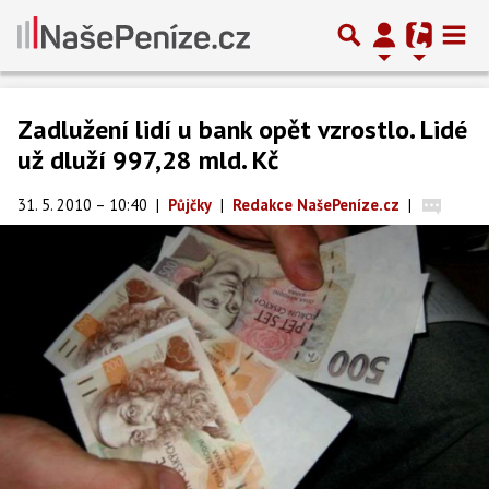
Zadlužení lidí u bank opět vzrostlo. Lidé
už dluží 997,28 mld. Kč
31. 5. 2010 – 10:40
|
Půjčky
|
Redakce NašePeníze.cz
|