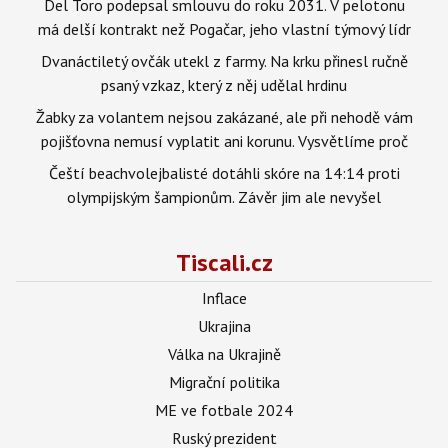
Del Toro podepsal smlouvu do roku 2031. V pelotonu
má delší kontrakt než Pogačar, jeho vlastní týmový lídr
Dvanáctiletý ovčák utekl z farmy. Na krku přinesl ručně
psaný vzkaz, který z něj udělal hrdinu
Žabky za volantem nejsou zakázané, ale při nehodě vám
pojišťovna nemusí vyplatit ani korunu. Vysvětlíme proč
Čeští beachvolejbalisté dotáhli skóre na 14:14 proti
olympijským šampionům. Závěr jim ale nevyšel
Tiscali.cz
Inflace
Ukrajina
Válka na Ukrajině
Migrační politika
ME ve fotbale 2024
Ruský prezident