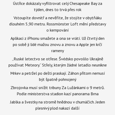
Ústřice dokázaly vyfiltrovat celý Chesapeake Bay za
týden, dnes to trvá přes rok
Vstoupíte dovnitř a nevěříte, že stojíte v obytňáku
dlouhém 5,90 metru. Rossmönster Loft mění představy
o kempování
Aplikaci z iPhonu smažete a ona se vrátí. Už čtvrtý den
po sobě ji lidé mažou znovu a znovu a Apple jen krčí
rameny
„Ruské letectvo se otřese. Švédsko povolilo Ukrajině
používat Meteory.“ Střely, kterým žádné letadlo neunikne
Mrkev a petržel po dešti praskají. Záhon přitom nemusí
být špatně pohnojený
Zbrojovka musí snížit tribuny Za Lužánkami o 9 metrů.
Podle ministerstva stadion kazí panorama Brna
Jablka a švestky na stromě hnědnou v chumáčích. Jeden
plesnivý plod nakazí další