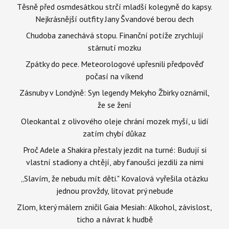
Těsně před osmdesátkou strčí mladší kolegyně do kapsy.
Nejkrásnější outfity Jany Švandové berou dech
Chudoba zanechává stopu. Finanční potíže zrychlují
stárnutí mozku
Zpátky do pece. Meteorologové upřesnili předpověď
počasí na víkend
Zásnuby v Londýně: Syn legendy Mekyho Žbirky oznámil,
že se žení
Oleokantal z olivového oleje chrání mozek myší, u lidí
zatím chybí důkaz
Proč Adele a Shakira přestaly jezdit na turné: Budují si
vlastní stadiony a chtějí, aby fanoušci jezdili za nimi
„Slavím, že nebudu mít děti." Kovalová vyřešila otázku
jednou provždy, litovat prý nebude
Zlom, který málem zničil Gaia Mesiah: Alkohol, závislost,
ticho a návrat k hudbě