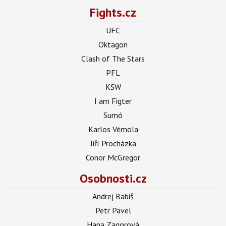
Fights.cz
UFC
Oktagon
Clash of The Stars
PFL
KSW
I am Figter
Sumó
Karlos Vémola
Jiří Procházka
Conor McGregor
Osobnosti.cz
Andrej Babiš
Petr Pavel
Hana Zagorová