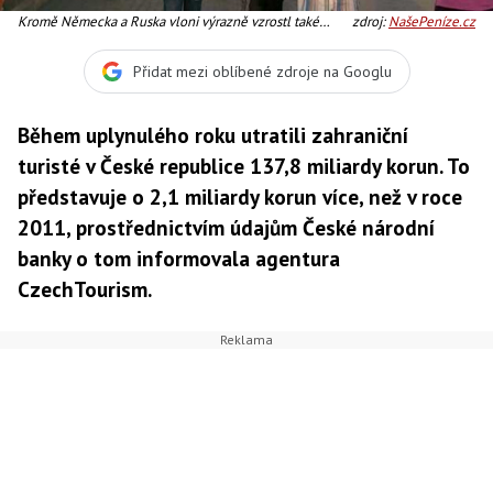
Kromě Německa a Ruska vloni výrazně vzrostl také
zdroj:
NašePeníze.cz
počet turistů ze vzdálených destinací, především z Číny
a USA. Foto:SXC
Přidat mezi oblíbené zdroje na Googlu
Během uplynulého roku utratili zahraniční
turisté v České republice 137,8 miliardy korun. To
představuje o 2,1 miliardy korun více, než v roce
2011, prostřednictvím údajům České národní
banky o tom informovala agentura
CzechTourism.