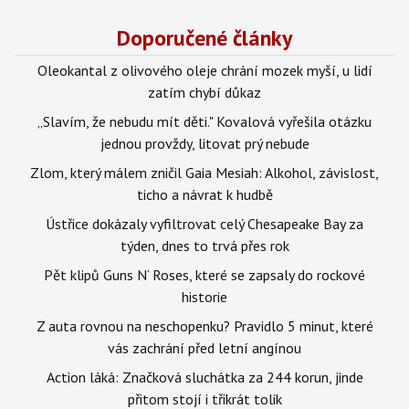
Doporučené články
Oleokantal z olivového oleje chrání mozek myší, u lidí
zatím chybí důkaz
„Slavím, že nebudu mít děti." Kovalová vyřešila otázku
jednou provždy, litovat prý nebude
Zlom, který málem zničil Gaia Mesiah: Alkohol, závislost,
ticho a návrat k hudbě
Ústřice dokázaly vyfiltrovat celý Chesapeake Bay za
týden, dnes to trvá přes rok
Pět klipů Guns N‘ Roses, které se zapsaly do rockové
historie
Z auta rovnou na neschopenku? Pravidlo 5 minut, které
vás zachrání před letní angínou
Action láká: Značková sluchátka za 244 korun, jinde
přitom stojí i třikrát tolik