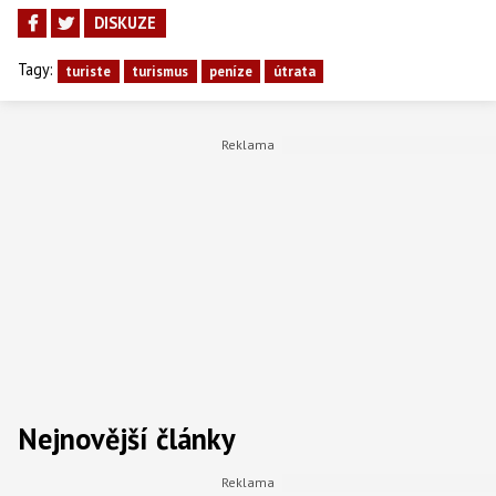
DISKUZE
Tagy:
turiste
turismus
peníze
útrata
Nejnovější články