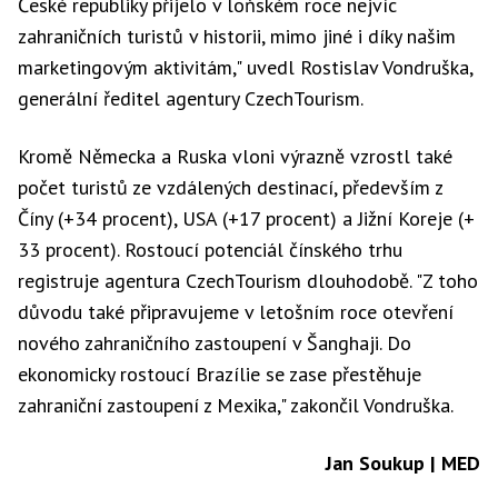
České republiky přijelo v loňském roce nejvíc
zahraničních turistů v historii, mimo jiné i díky našim
marketingovým aktivitám," uvedl Rostislav Vondruška,
generální ředitel agentury CzechTourism.
Kromě Německa a Ruska vloni výrazně vzrostl také
počet turistů ze vzdálených destinací, především z
Číny (+34 procent), USA (+17 procent) a Jižní Koreje (+
33 procent). Rostoucí potenciál čínského trhu
registruje agentura CzechTourism dlouhodobě. "Z toho
důvodu také připravujeme v letošním roce otevření
nového zahraničního zastoupení v Šanghaji. Do
ekonomicky rostoucí Brazílie se zase přestěhuje
zahraniční zastoupení z Mexika," zakončil Vondruška.
Jan Soukup | MED