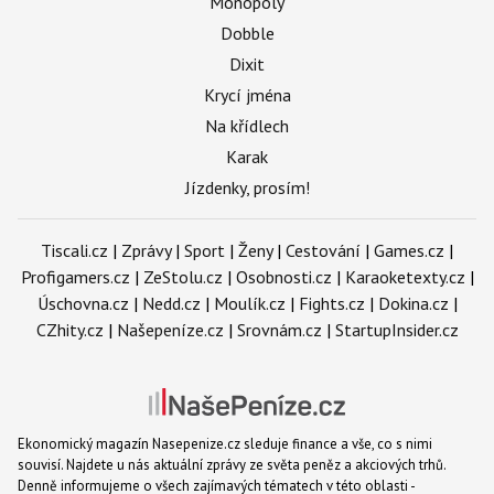
Monopoly
Dobble
Dixit
Krycí jména
Na křídlech
Karak
Jízdenky, prosím!
Tiscali.cz
|
Zprávy
|
Sport
|
Ženy
|
Cestování
|
Games.cz
|
Profigamers.cz
|
ZeStolu.cz
|
Osobnosti.cz
|
Karaoketexty.cz
|
Úschovna.cz
|
Nedd.cz
|
Moulík.cz
|
Fights.cz
|
Dokina.cz
|
CZhity.cz
|
Našepeníze.cz
|
Srovnám.cz
|
StartupInsider.cz
Ekonomický magazín Nasepenize.cz sleduje finance a vše, co s nimi
souvisí. Najdete u nás aktuální zprávy ze světa peněz a akciových trhů.
Denně informujeme o všech zajímavých tématech v této oblasti -