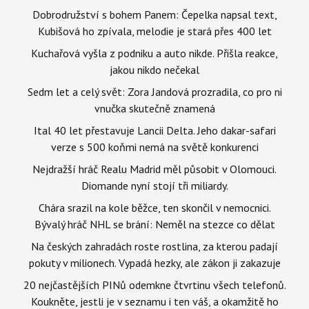
Dobrodružství s bohem Panem: Čepelka napsal text,
Kubišová ho zpívala, melodie je stará přes 400 let
Kuchařová vyšla z podniku a auto nikde. Přišla reakce,
jakou nikdo nečekal
Sedm let a celý svět: Zora Jandová prozradila, co pro ni
vnučka skutečně znamená
Ital 40 let přestavuje Lancii Delta. Jeho dakar-safari
verze s 500 koňmi nemá na světě konkurenci
Nejdražší hráč Realu Madrid měl působit v Olomouci.
Diomande nyní stojí tři miliardy.
Chára srazil na kole běžce, ten skončil v nemocnici.
Bývalý hráč NHL se brání: Neměl na stezce co dělat
Na českých zahradách roste rostlina, za kterou padají
pokuty v milionech. Vypadá hezky, ale zákon ji zakazuje
20 nejčastějších PINů odemkne čtvrtinu všech telefonů.
Koukněte, jestli je v seznamu i ten váš, a okamžitě ho