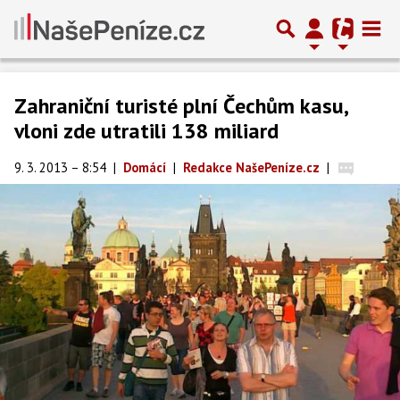
Zahraniční turisté plní Čechům kasu,
vloni zde utratili 138 miliard
9. 3. 2013 – 8:54
|
Domácí
|
Redakce NašePeníze.cz
|