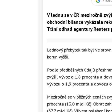
Přida
V lednu se v ČR meziročně zvýš
obchodní bilance vykázala reko
Tržní odhad agentury Reuters p
Lednový přebytek tak byl ve srov
korun vyšší.
Podle předběžných údajů přeshrani
zvýšil vývoz o 1,8 procenta a dov
vývozu o 1,9 procenta a dovozu o
Meziročně se v běžných cenách zvý
procenta (13,0 mld. Kč). Obrat za
(37,7 mld. Kč). Vlivem oslabení k