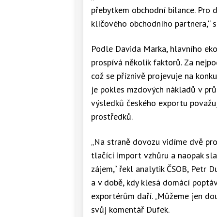
přebytkem obchodní bilance. Pro d
klíčového obchodního partnera,“ sdě
Podle Davida Marka, hlavního eko
prospívá několik faktorů. Za nejpo
což se příznivě projevuje na kon
je pokles mzdových nákladů v prů
výsledků českého exportu považuj
prostředků.
„Na straně dovozu vidíme dvě pro
tlačící import vzhůru a naopak s
zájem,“ řekl analytik ČSOB, Petr 
a v době, kdy klesá domácí poptáv
exportérům daří. „Můžeme jen douf
svůj komentář Dufek.