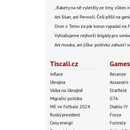
„Rakety na ně vyletěly ze tmy, vůbec ná
Ani Silan, ani Perwoll. Češi přišli na ge
Dron z Temu za pár korun vypadal na fo
Vyhlašujeme nejhorší brigády pro senio
Ani mouka, ani jíška: polévku zahustí su
Tiscali.cz
Games
Inflace
Recenze
Ukrajina
Assassin's
Válka na Ukrajině
Starfield
Migrační politika
GTA
ME ve fotbale 2024
Diablo IV
Ruský prezident
Forza
Ceny energií
Fortnite