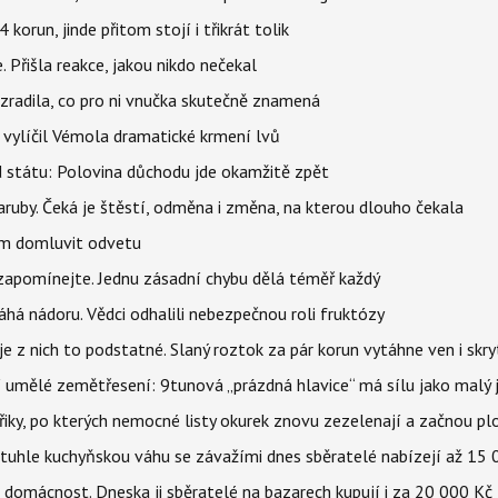
orun, jinde přitom stojí i třikrát tolik
 Přišla reakce, jakou nikdo nečekal
ozradila, co pro ni vnučka skutečně znamená
, vylíčil Vémola dramatické krmení lvů
d státu: Polovina důchodu jde okamžitě zpět
ruby. Čeká je štěstí, odměna i změna, na kterou dlouho čekala
vem domluvit odvetu
zapomínejte. Jednu zásadní chybu dělá téměř každý
áhá nádoru. Vědci odhalili nebezpečnou roli fruktózy
 z nich to podstatné. Slaný roztok za pár korun vytáhne ven i skry
í umělé zemětřesení: 9tunová „prázdná hlavice“ má sílu jako malý 
třiky, po kterých nemocné listy okurek znovu zezelenají a začnou pl
a tuhle kuchyňskou váhu se závažími dnes sběratelé nabízejí až 15
 domácnost. Dneska ji sběratelé na bazarech kupují i za 20 000 Kč