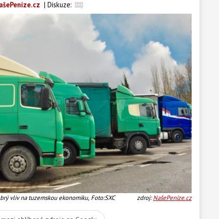
ašePeníze.cz
|
Diskuze:
obrý vliv na tuzemskou ekonomiku, Foto:SXC
zdroj:
NašePeníze.cz