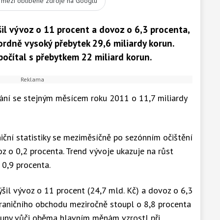
t mezi oblíbené zdroje na Googlu
il vývoz o 11 procent a dovoz o 6,3 procenta,
rdně vysoký přebytek 29,6 miliardy korun.
očítal s přebytkem 22 miliard korun.
nání se stejným měsícem roku 2011 o 11,7 miliardy
ční statistiky se meziměsíčně po sezónním očištění
oz o 0,2 procenta. Trend vývoje ukazuje na růst
 0,9 procenta.
šil vývoz o 11 procent (24,7 mld. Kč) a dovoz o 6,3
hraničního obchodu meziročně stoupl o 8,8 procenta
oruny vůči oběma hlavním měnám vzrostl při