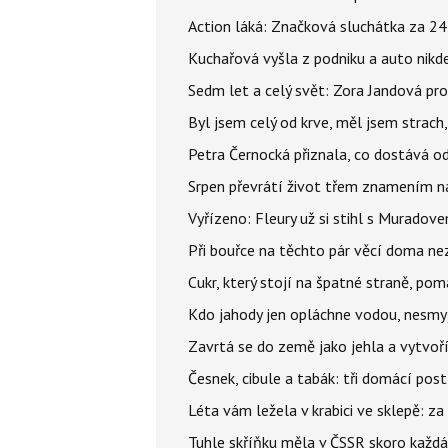
Action láká: Značková sluchátka za 244 k
Kuchařová vyšla z podniku a auto nikde.
Sedm let a celý svět: Zora Jandová pr
Byl jsem celý od krve, měl jsem strach
Petra Černocká přiznala, co dostává o
Srpen převrátí život třem znamením na
Vyřízeno: Fleury už si stihl s Murado
Při bouřce na těchto pár věcí doma ne
Cukr, který stojí na špatné straně, pom
Kdo jahody jen opláchne vodou, nesmyje
Zavrtá se do země jako jehla a vytvoř
Česnek, cibule a tabák: tři domácí pos
Léta vám ležela v krabici ve sklepě: z
Tuhle skříňku měla v ČSSR skoro každá