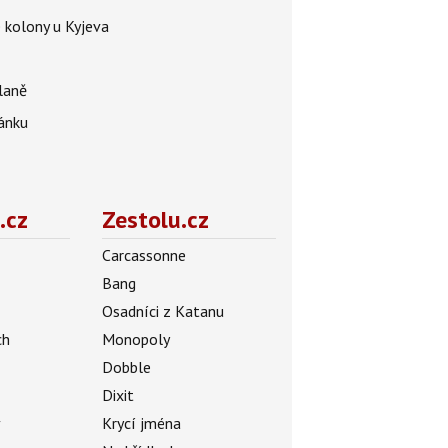
é kolony u Kyjeva
dlaně
pánku
.cz
Zestolu.cz
Carcassonne
Bang
Osadníci z Katanu
ch
Monopoly
Dobble
Dixit
ý
Krycí jména