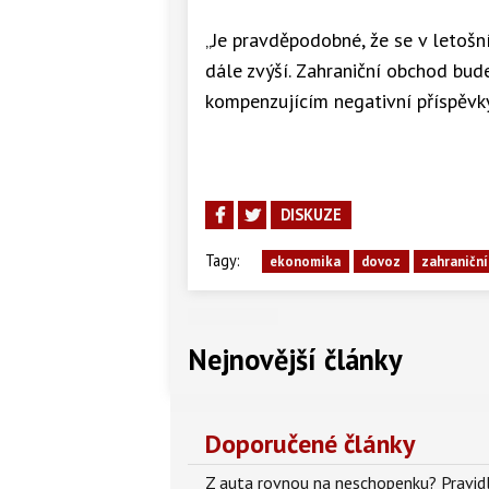
„Je pravděpodobné, že se v letoš
dále zvýší. Zahraniční obchod bu
kompenzujícím negativní příspěvk
DISKUZE
Tagy:
ekonomika
dovoz
zahraničn
Nejnovější články
Doporučené články
Z auta rovnou na neschopenku? Pravidl