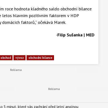
ním roce hodnota kladného saldo obchodní bilance
de letos hlavním pozitivním faktorem v HDP
y domácích faktorů,“ očekává Marek.
-
Filip Sušanka | MED
í obchod
vývoz
obchodní bilance
o 5 minut, které vás zachrání před letní angínou