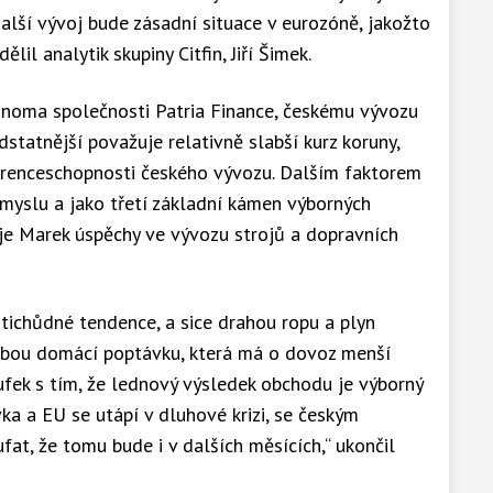
alší vývoj bude zásadní situace v eurozóně, jakožto
lil analytik skupiny Citfin, Jiří Šimek.
noma společnosti Patria Finance, českému vývozu
dstatnější považuje relativně slabší kurz koruny,
kurenceschopnosti českého vývozu. Dalším faktorem
myslu a jako třetí základní kámen výborných
e Marek úspěchy ve vývozu strojů a dopravních
tichůdné tendence, a sice drahou ropu a plyn
labou domácí poptávku, která má o dovoz menší
Dufek s tím, že lednový výsledek obchodu je výborný
ka a EU se utápí v dluhové krizi, se českým
at, že tomu bude i v dalších měsících,“ ukončil