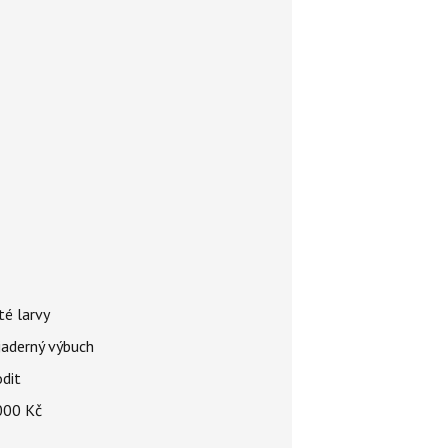
té larvy
jaderný výbuch
odit
 000 Kč