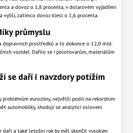
enta a dovoz o 1,8 procenta, v dolarovém vyjádření
a vyšší, zatímco dovoz klesl o 1,6 procenta.
díky průmyslu
a dopravních prostředků a to dokonce o 12,0 mld.
ičních vozidel. Dařilo se i polotovarům, materiálům
í se daří i navzdory potížím
y problémům eurozóny, největší podíl na rekordním
ět automobilky, shodují se analytici oslovení
 daří a také letošní rok by měl skončit vysokým