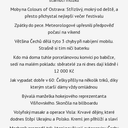
Moby na Colours of Ostrava: Střízlivý, mokrý od deště, a
přesto přichystal nejlepší večer festivalu
Zpátky do pece. Meteorologové upřesnili předpověď
počasí na víkend
Většina Čechů dělá tyto 3 chyby při nabíjení mobilu.
Strašně si tím ničí baterku
Kdo má doma tuhle porcelánovou konvici po babičce,
sedí na malém pokladu: sběratelé za ni dnes dají klidně i
12 000 Kč
Jak vypadat dobře v 60: Češky přišly na několik triků, díky
kterým starší dámy vždy omládnou
Bývalá manželka hokejového reprezentanta
Višňovského. Skončila na billboardu
Volyňský masakr a operace Visla: Krvavé dějiny, které
dodnes štěpí Ukrajinu a Polsko. Kreml jen přihlíží a slaví
Mechanik prozradil trik, který používají autoservisy. Čechy