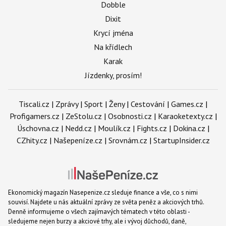
Dobble
Dixit
Krycí jména
Na křídlech
Karak
Jízdenky, prosím!
Tiscali.cz
|
Zprávy
|
Sport
|
Ženy
|
Cestování
|
Games.cz
|
Profigamers.cz
|
ZeStolu.cz
|
Osobnosti.cz
|
Karaoketexty.cz
|
Úschovna.cz
|
Nedd.cz
|
Moulík.cz
|
Fights.cz
|
Dokina.cz
|
CZhity.cz
|
Našepeníze.cz
|
Srovnám.cz
|
StartupInsider.cz
Ekonomický magazín Nasepenize.cz sleduje finance a vše, co s nimi
souvisí. Najdete u nás aktuální zprávy ze světa peněz a akciových trhů.
Denně informujeme o všech zajímavých tématech v této oblasti -
sledujeme nejen burzy a akciové trhy, ale i vývoj důchodů, daně,