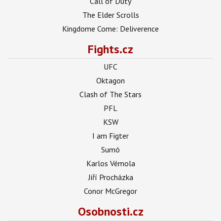
Call of Duty
The Elder Scrolls
Kingdome Come: Deliverence
Fights.cz
UFC
Oktagon
Clash of The Stars
PFL
KSW
I am Figter
Sumó
Karlos Vémola
Jiří Procházka
Conor McGregor
Osobnosti.cz