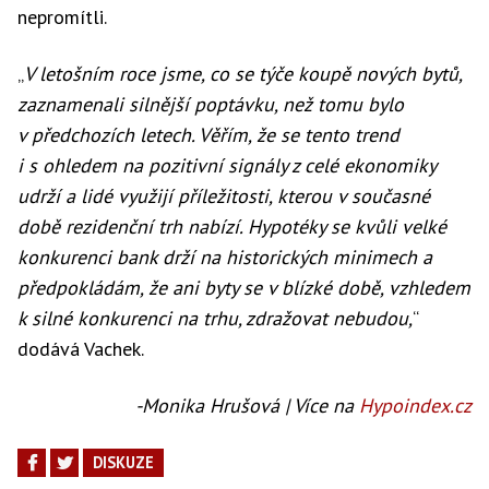
nepromítli.
„
V letošním roce jsme, co se týče koupě nových bytů,
zaznamenali silnější poptávku, než tomu bylo
v předchozích letech. Věřím, že se tento trend
i s ohledem na pozitivní signály z celé ekonomiky
udrží a lidé využijí příležitosti, kterou v současné
době rezidenční trh nabízí. Hypotéky se kvůli velké
konkurenci bank drží na historických minimech a
předpokládám, že ani byty se v blízké době, vzhledem
k silné konkurenci na trhu, zdražovat nebudou,
“
dodává Vachek.
-Monika Hrušová | Více na
Hypoindex.cz
DISKUZE