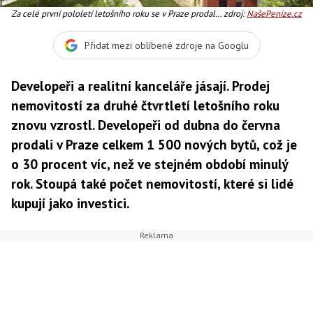
Za celé první pololetí letošního roku se v Praze prodalo
zdroj:
NašePeníze.cz
celkem 2 850 nových bytů, meziročně se tak jejich
počet zvýšil o 20 procent. Dalších 6 600 bytů mají v
Přidat mezi oblíbené zdroje na Googlu
současné době developeři připravených k prodeji.
Ilustrační Foto:Finep
Developeři a realitní kanceláře jásají. Prodej
nemovitostí za druhé čtvrtletí letošního roku
znovu vzrostl. Developeři od dubna do června
prodali v Praze celkem 1 500 nových bytů, což je
o 30 procent víc, než ve stejném období minulý
rok. Stoupá také počet nemovitostí, které si lidé
kupují jako investici.