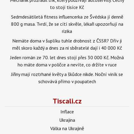
to stojí tisíce Kč
Sedmdesátiletá fitness influencerka ze Švédska jí denně
800 g masa. Tvrdí, že se cítí skvěle, lékaři upozorňují na
rizika
Nemáte doma v šuplíku tuhle drobnost z ČSSR? Dřív ji
měl skoro každý a dnes za ni sběratelé dají i 40 000 Kč
Jeden román ze 70. let dnes stojí přes 30 000 Kč. Možná
ho máte doma v poličce a nevíte, co držíte v ruce
Jiřiny mají roztrhané květy a škůdce nikde. Noční viník se
schovává přímo v poupatech
Tiscali.cz
Inflace
Ukrajina
Válka na Ukrajině