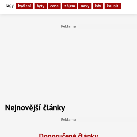
Tagy:
bydlení
byty
cena
zájem
novy
kdy
koupit
Nejnovější články
Doporučené články