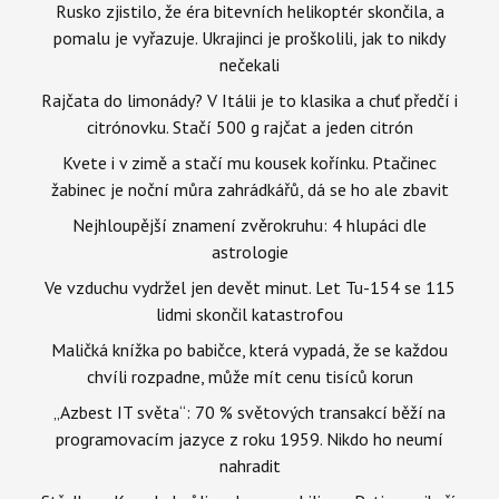
Rusko zjistilo, že éra bitevních helikoptér skončila, a
pomalu je vyřazuje. Ukrajinci je proškolili, jak to nikdy
nečekali
Rajčata do limonády? V Itálii je to klasika a chuť předčí i
citrónovku. Stačí 500 g rajčat a jeden citrón
Kvete i v zimě a stačí mu kousek kořínku. Ptačinec
žabinec je noční můra zahrádkářů, dá se ho ale zbavit
Nejhloupější znamení zvěrokruhu: 4 hlupáci dle
astrologie
Ve vzduchu vydržel jen devět minut. Let Tu-154 se 115
lidmi skončil katastrofou
Maličká knížka po babičce, která vypadá, že se každou
chvíli rozpadne, může mít cenu tisíců korun
„Azbest IT světa“: 70 % světových transakcí běží na
programovacím jazyce z roku 1959. Nikdo ho neumí
nahradit