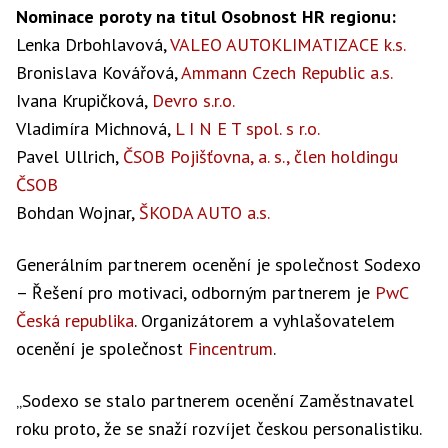
Nominace poroty na titul Osobnost HR regionu:
Lenka Drbohlavová,
VALEO AUTOKLIMATIZACE k.s.
Bronislava Kovářová,
Ammann Czech Republic a.s.
Ivana Krupičková,
Devro s.r.o.
Vladimíra Michnová,
L I N E T spol. s r.o.
Pavel Ullrich,
ČSOB Pojišťovna, a. s., člen holdingu
ČSOB
Bohdan Wojnar,
ŠKODA AUTO a.s.
Generálním partnerem ocenění je společnost Sodexo
– Řešení pro motivaci, odborným partnerem je
PwC
Česká republika
. Organizátorem a vyhlašovatelem
ocenění je společnost
Fincentrum
.
„Sodexo se stalo partnerem ocenění Zaměstnavatel
roku proto, že se snaží rozvíjet českou personalistiku.