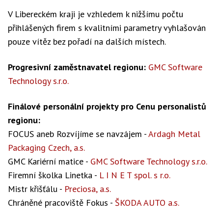
V Libereckém kraji je vzhledem k nižšímu počtu
přihlášených firem s kvalitními parametry vyhlašován
pouze vítěz bez pořadí na dalších místech.
Progresivní zaměstnavatel regionu:
GMC Software
Technology s.r.o.
Finálové personální projekty pro Cenu personalistů
regionu:
FOCUS aneb Rozvíjíme se navzájem -
Ardagh Metal
Packaging Czech, a.s.
GMC Kariérní matice -
GMC Software Technology s.r.o.
Firemní školka Linetka -
L I N E T spol. s r.o.
Mistr křišťálu -
Preciosa, a.s.
Chráněné pracoviště Fokus -
ŠKODA AUTO a.s.