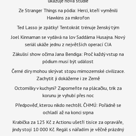
ukazuje nová studie
Ze Stranger Things na pódia: Herci, kteří vyměnili
Hawkins za mikrofon
Ted Lasso je zpátky! Tentokrát trénuje ženský tým
Joel Kinnaman se vydává na lov Saddáma Husajna. Nový
seriál ukáže jednu z největších operací CIA
Zákulisí show očima Jana Bendiga: Proč každý vstup na
pódium musí být událost
Černé díry mohou skrývat stopu mimozemské civilizace.
Zachytit ji dokážeme i ze Země
Octomilky v kuchyni? Zapomeňte na plácačku, trik za
korunu je vyhubí přes noc
Předpověď, kterou nikdo nechtěl. ČHMÚ: Pořádně se
ochladí až na konci srpna
Krabička za 125 Kč z Actionu ušetří tisíce za opraváře,
jindy stojí 10 000 Kč. Regál s nářadím je věčně prázdný