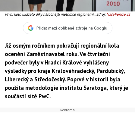
První kolo ukázalo díky náročnější metodice regionální
zdroj:
NašePeníze.cz
rozdíly a kvalitu zaměstnavatelů v jednotlivých krajích,
Foto:Fincentrum
Přidat mezi oblíbené zdroje na Googlu
Již osmým ročníkem pokračují regionální kola
ocenění Zaměstnavatel roku. Ve čtvrteční
podvečer byly v Hradci Králové vyhlášeny
výsledky pro kraje Královéhradecký, Pardubický,
Liberecký a Středočeský. Poprvé v historii byla
použita metodologie institutu Saratoga, který je
součástí sítě PwC.