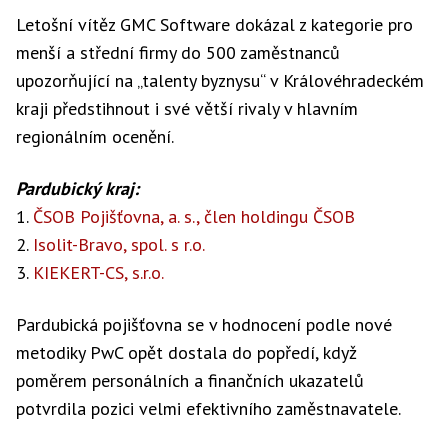
Letošní vítěz GMC Software dokázal z kategorie pro
menší a střední firmy do 500 zaměstnanců
upozorňující na „talenty byznysu“ v Královéhradeckém
kraji předstihnout i své větší rivaly v hlavním
regionálním ocenění.
Pardubický kraj:
1.
ČSOB Pojišťovna, a. s., člen holdingu ČSOB
2.
Isolit-Bravo, spol. s r.o.
3.
KIEKERT-CS, s.r.o.
Pardubická pojišťovna se v hodnocení podle nové
metodiky PwC opět dostala do popředí, když
poměrem personálních a finančních ukazatelů
potvrdila pozici velmi efektivního zaměstnavatele.