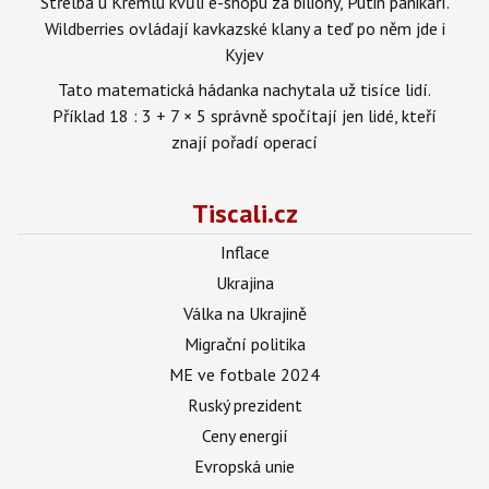
Střelba u Kremlu kvůli e-shopu za biliony, Putin panikaří.
Wildberries ovládají kavkazské klany a teď po něm jde i
Kyjev
Tato matematická hádanka nachytala už tisíce lidí.
Příklad 18 : 3 + 7 × 5 správně spočítají jen lidé, kteří
znají pořadí operací
Tiscali.cz
Inflace
Ukrajina
Válka na Ukrajině
Migrační politika
ME ve fotbale 2024
Ruský prezident
Ceny energií
Evropská unie