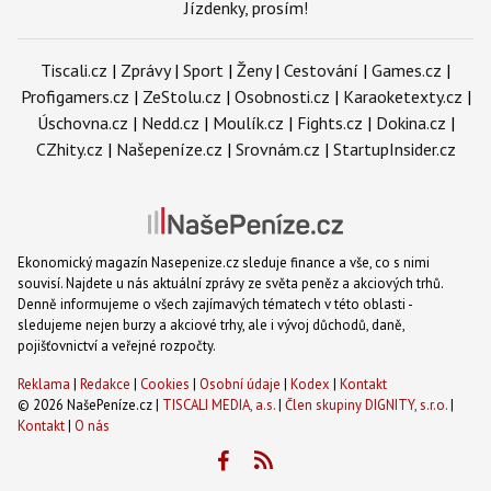
Jízdenky, prosím!
Tiscali.cz
|
Zprávy
|
Sport
|
Ženy
|
Cestování
|
Games.cz
|
Profigamers.cz
|
ZeStolu.cz
|
Osobnosti.cz
|
Karaoketexty.cz
|
Úschovna.cz
|
Nedd.cz
|
Moulík.cz
|
Fights.cz
|
Dokina.cz
|
CZhity.cz
|
Našepeníze.cz
|
Srovnám.cz
|
StartupInsider.cz
Ekonomický magazín Nasepenize.cz sleduje finance a vše, co s nimi
souvisí. Najdete u nás aktuální zprávy ze světa peněz a akciových trhů.
Denně informujeme o všech zajímavých tématech v této oblasti -
sledujeme nejen burzy a akciové trhy, ale i vývoj důchodů, daně,
pojišťovnictví a veřejné rozpočty.
Reklama
|
Redakce
|
Cookies
|
Osobní údaje
|
Kodex
|
Kontakt
© 2026 NašePeníze.cz |
TISCALI MEDIA, a.s.
|
Člen skupiny DIGNITY, s.r.o.
|
Kontakt
|
O nás