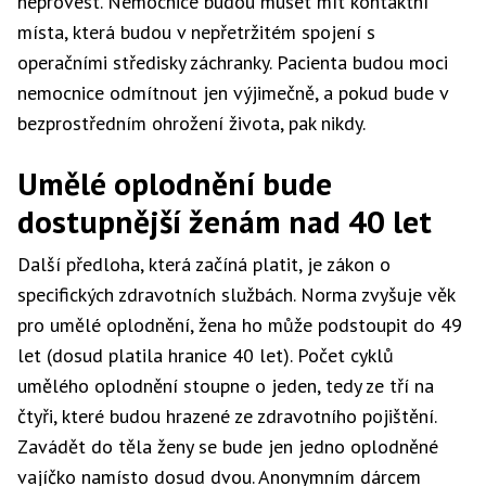
neprovést. Nemocnice budou muset mít kontaktní
místa, která budou v nepřetržitém spojení s
operačními středisky záchranky. Pacienta budou moci
nemocnice odmítnout jen výjimečně, a pokud bude v
bezprostředním ohrožení života, pak nikdy.
Umělé oplodnění bude
dostupnější ženám nad 40 let
Další předloha, která začíná platit, je zákon o
specifických zdravotních službách. Norma zvyšuje věk
pro umělé oplodnění, žena ho může podstoupit do 49
let (dosud platila hranice 40 let). Počet cyklů
umělého oplodnění stoupne o jeden, tedy ze tří na
čtyři, které budou hrazené ze zdravotního pojištění.
Zavádět do těla ženy se bude jen jedno oplodněné
vajíčko namísto dosud dvou. Anonymním dárcem