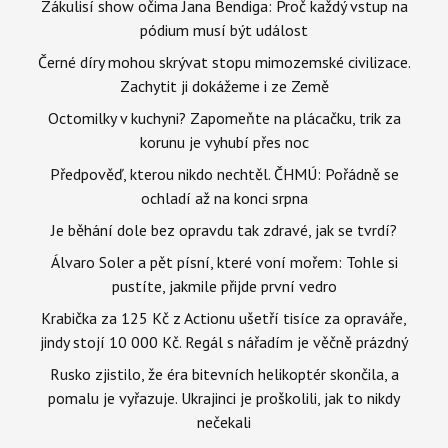
Zákulisí show očima Jana Bendiga: Proč každý vstup na
pódium musí být událost
Černé díry mohou skrývat stopu mimozemské civilizace.
Zachytit ji dokážeme i ze Země
Octomilky v kuchyni? Zapomeňte na plácačku, trik za
korunu je vyhubí přes noc
Předpověď, kterou nikdo nechtěl. ČHMÚ: Pořádně se
ochladí až na konci srpna
Je běhání dole bez opravdu tak zdravé, jak se tvrdí?
Álvaro Soler a pět písní, které voní mořem: Tohle si
pustíte, jakmile přijde první vedro
Krabička za 125 Kč z Actionu ušetří tisíce za opraváře,
jindy stojí 10 000 Kč. Regál s nářadím je věčně prázdný
Rusko zjistilo, že éra bitevních helikoptér skončila, a
pomalu je vyřazuje. Ukrajinci je proškolili, jak to nikdy
nečekali