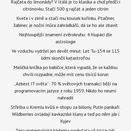
Rajčata do limonády? V Itálii je to klasika a chuť předčí i
citrónovku. Stačí 500 g rajčat a jeden citrón
Kvete i v zimě a stačí mu kousek kořínku. Ptačinec
žabinec je noční můra zahrádkářů, dá se ho ale zbavit
Nejhloupější znamení zvěrokruhu: 4 hlupáci dle
astrologie
Ve vzduchu vydržel jen devět minut. Let Tu-154 se 115
lidmi skončil katastrofou
Maličká knížka po babičce, která vypadá, že se každou
chvíli rozpadne, může mít cenu tisíců korun
„Azbest IT světa“: 70 % světových transakcí běží na
programovacím jazyce z roku 1959. Nikdo ho neumí
nahradit
Střelba u Kremlu kvůli e-shopu za biliony, Putin panikaří.
Wildberries ovládají kavkazské klany a teď po něm jde i
Kyjev
Tato matematická hádanka nachytala už tisíce lidí.