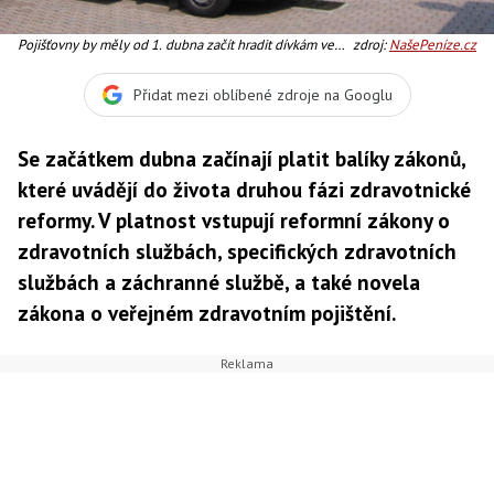
Pojišťovny by měly od 1. dubna začít hradit dívkám ve
zdroj:
NašePeníze.cz
věku od 13 do 14 let očkování proti rakovině děložního
čípku, Foto:SXC
Přidat mezi oblíbené zdroje na Googlu
Se začátkem dubna začínají platit balíky zákonů,
které uvádějí do života druhou fázi zdravotnické
reformy. V platnost vstupují reformní zákony o
zdravotních službách, specifických zdravotních
službách a záchranné službě, a také novela
zákona o veřejném zdravotním pojištění.