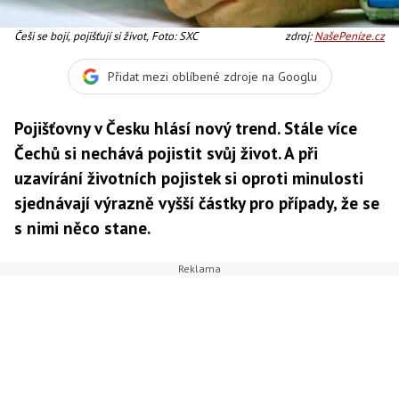
Češi se bojí, pojišťují si život, Foto: SXC
zdroj:
NašePeníze.cz
Přidat mezi oblíbené zdroje na Googlu
Pojišťovny v Česku hlásí nový trend. Stále více
Čechů si nechává pojistit svůj život. A při
uzavírání životních pojistek si oproti minulosti
sjednávají výrazně vyšší částky pro případy, že se
s nimi něco stane.