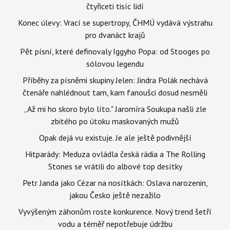
čtyřiceti tisíc lidí
Konec úlevy: Vrací se supertropy, ČHMÚ vydává výstrahu
pro dvanáct krajů
Pět písní, které definovaly Iggyho Popa: od Stooges po
sólovou legendu
Příběhy za písněmi skupiny Jelen: Jindra Polák nechává
čtenáře nahlédnout tam, kam fanoušci dosud nesměli
„Až mi ho skoro bylo líto." Jaromíra Soukupa našli zle
zbitého po útoku maskovaných mužů
Opak dejá vu existuje. Je ale ještě podivnější
Hitparády: Meduza ovládla česká rádia a The Rolling
Stones se vrátili do albové top desítky
Petr Janda jako Cézar na nosítkách: Oslava narozenin,
jakou Česko ještě nezažilo
Vyvýšeným záhonům roste konkurence. Nový trend šetří
vodu a téměř nepotřebuje údržbu