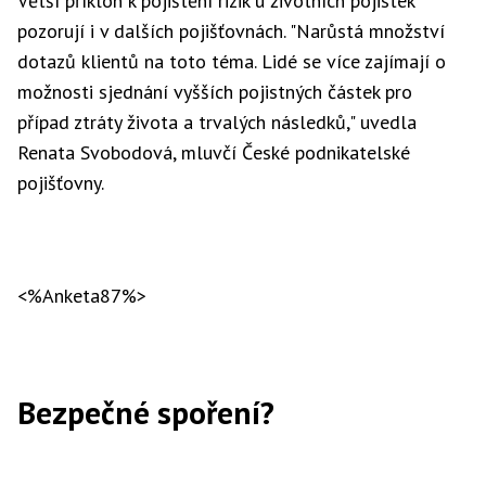
Větší příklon k pojištění rizik u životních pojistek
pozorují i v dalších pojišťovnách. "Narůstá množství
dotazů klientů na toto téma. Lidé se více zajímají o
možnosti sjednání vyšších pojistných částek pro
případ ztráty života a trvalých následků," uvedla
Renata Svobodová, mluvčí České podnikatelské
pojišťovny.
<%Anketa87%>
Bezpečné spoření?