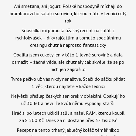
Ani smetana, ani jogurt. Polské hospodyně míchají do
bramborového salátu surovinu, kterou máte v lednici celý
rok
Sousedka mi poradila úžasný recept na salát z
rychlokvašek – díky rajčatům a tomuto speciálnímu
dresingu chutná naprosto fantasticky
Obalila jsem cukety jen v této 1 levné surovině a dala
osmažit – žádná věda, ale chutnaly tak skvěle, že se po
nich jen zaprášilo
Tvrdé pečivo už vás nikdy nenaštve. Stačí do sáčku přidat
1 věc, kterou najdete v každé lednici
Největší přešlap českých seniorek v oblékání. Opakují ho
už 30 let a neví, že kvůli němu vypadají starší
Hráč si po letech uklidil stůl a našel RAM, kterou koupil
za 8 500 Kč. Dnes za ni dostane přes 32 tisíc Kč
Recept na tento trhaný jablečný koláč téměř nikdo