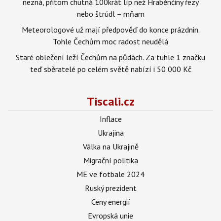
nezná, přitom chutná 100krát líp než Hraběnčiny řezy
nebo štrúdl – mňam
Meteorologové už mají předpověď do konce prázdnin.
Tohle Čechům moc radost neudělá
Staré oblečení leží Čechům na půdách. Za tuhle 1 značku
teď sběratelé po celém světě nabízí i 50 000 Kč
Tiscali.cz
Inflace
Ukrajina
Válka na Ukrajině
Migrační politika
ME ve fotbale 2024
Ruský prezident
Ceny energií
Evropská unie