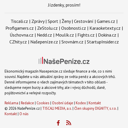
Jízdenky, prosím!
Tiscali.cz
|
Zprávy
|
Sport
|
Ženy
|
Cestování
|
Games.cz
|
Profigamers.cz
|
ZeStolu.cz
|
Osobnosti.cz
|
Karaoketexty.cz
|
Úschovna.cz
|
Nedd.cz
|
Moulík.cz
|
Fights.cz
|
Dokina.cz
|
CZhity.cz
|
Našepeníze.cz
|
Srovnám.cz
|
StartupInsider.cz
Ekonomický magazín Nasepenize.cz sleduje finance a vše, co s nimi
souvisí. Najdete u nás aktuální zprávy ze světa peněz a akciových trhů.
Denně informujeme o všech zajímavých tématech v této oblasti -
sledujeme nejen burzy a akciové trhy, ale i vývoj důchodů, daně,
pojišťovnictví a veřejné rozpočty.
Reklama
|
Redakce
|
Cookies
|
Osobní údaje
|
Kodex
|
Kontakt
© 2026 NašePeníze.cz |
TISCALI MEDIA, a.s.
|
Člen skupiny DIGNITY, s.r.o.
|
Kontakt
|
O nás