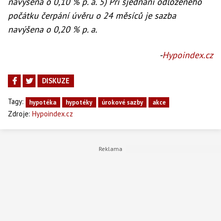
navýšena o 0,10 % p. a. 5) Při sjednání odloženého
počátku čerpání úvěru o 24 měsíců je sazba
navýšena o 0,20 % p. a.
-
Hypoindex.cz
DISKUZE
Tagy:
hypotéka
hypotéky
úrokové sazby
akce
Zdroje:
Hypoindex.cz