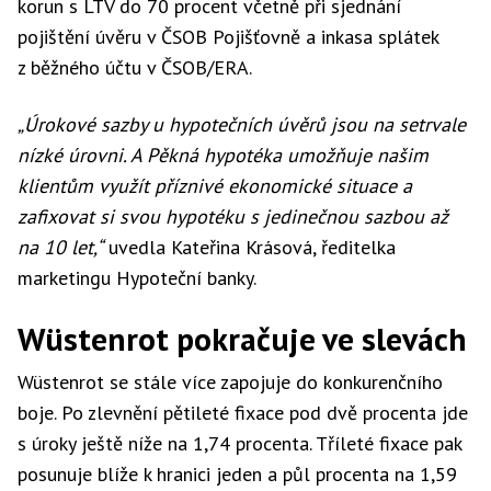
korun s LTV do 70 procent včetně při sjednání
pojištění úvěru v ČSOB Pojišťovně a inkasa splátek
z běžného účtu v ČSOB/ERA.
„Úrokové sazby u hypotečních úvěrů jsou na setrvale
nízké úrovni. A Pěkná hypotéka umožňuje našim
klientům využít příznivé ekonomické situace a
zafixovat si svou hypotéku s jedinečnou sazbou až
na 10 let,“
uvedla Kateřina Krásová, ředitelka
marketingu Hypoteční banky.
Wüstenrot pokračuje ve slevách
Wüstenrot se stále více zapojuje do konkurenčního
boje. Po zlevnění pětileté fixace pod dvě procenta jde
s úroky ještě níže na 1,74 procenta. Tříleté fixace pak
posunuje blíže k hranici jeden a půl procenta na 1,59