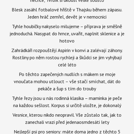
Blesk zasáhl fotbalové hřiště v Thajsku během zápasu.
Jeden hráč zemřel, devět je v nemocnici
Tyhle houbičky nakyselo milujeme – příprava je směšně
jednoduchá. Nasypat do hrnce, uvařit, naplnit sklenice a je
hotovo
Zahrádkáři rozpouštějí Aspirin v konvi a zalévají záhony.
Rostliny po něm rostou rychleji a škůdci se jim vyhýbají
celé léto
Po těchto zapečených nudlích s mákem se moje
vnoučata mohou utlouct – vše stačí smíchat, dát do
pekáče a šup s tím do trouby
Tyhle řezy jsou u nás rodinná klasika – maminka je peče
na každou sešlost. Korpus si určitě uložte, je dokonalý
Vesnice, kterou nikdo neopravil. Vše zůstalo tak, jak to
zanechali vrazi před jedenaosmdesáti lety
Nejlepší psi pro seniory: máte doma jedno z těchto 5