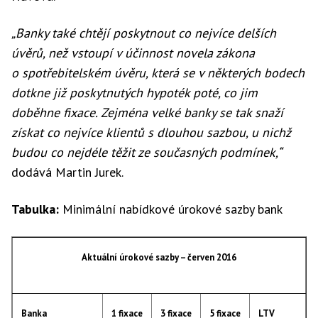
„Banky také chtějí poskytnout co nejvíce delších
úvěrů, než vstoupí v účinnost novela zákona
o spotřebitelském úvěru, která se v některých bodech
dotkne již poskytnutých hypoték poté, co jim
doběhne fixace. Zejména velké banky se tak snaží
získat co nejvíce klientů s dlouhou sazbou, u nichž
budou co nejdéle těžit ze současných podmínek,“
dodává Martin Jurek.
Tabulka:
Minimální nabídkové úrokové sazby bank
Aktuální úrokové sazby – červen 2016
Banka
1 fixace
3 fixace
5 fixace
LTV