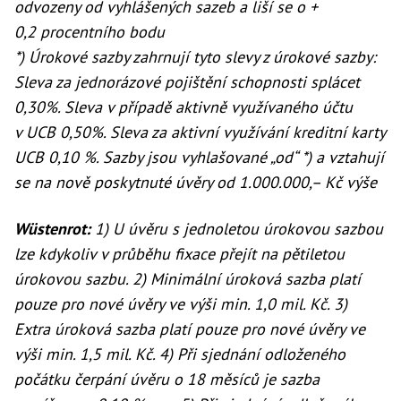
odvozeny od vyhlášených sazeb a liší se o +
0,2 procentního bodu
*) Úrokové sazby zahrnují tyto slevy z úrokové sazby:
Sleva za jednorázové pojištění schopnosti splácet
0,30%. Sleva v případě aktivně využívaného účtu
v UCB 0,50%. Sleva za aktivní využívání kreditní karty
UCB 0,10 %. Sazby jsou vyhlašované „od“ *) a vztahují
se na nově poskytnuté úvěry od 1.000.000,– Kč výše
Wüstenrot:
1) U úvěru s jednoletou úrokovou sazbou
lze kdykoliv v průběhu fixace přejít na pětiletou
úrokovou sazbu. 2) Minimální úroková sazba platí
pouze pro nové úvěry ve výši min. 1,0 mil. Kč. 3)
Extra úroková sazba platí pouze pro nové úvěry ve
výši min. 1,5 mil. Kč. 4) Při sjednání odloženého
počátku čerpání úvěru o 18 měsíců je sazba