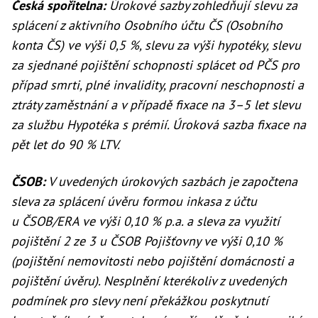
Česká spořitelna:
Úrokové sazby zohledňují slevu za
splácení z aktivního Osobního účtu ČS (Osobního
konta ČS) ve výši 0,5 %, slevu za výši hypotéky, slevu
za sjednané pojištění schopnosti splácet od PČS pro
případ smrti, plné invalidity, pracovní neschopnosti a
ztráty zaměstnání a v případě fixace na 3–5 let slevu
za službu Hypotéka s prémií. Úroková sazba fixace na
pět let do 90 % LTV.
ČSOB:
V uvedených úrokových sazbách je započtena
sleva za splácení úvěru formou inkasa z účtu
u ČSOB/ERA ve výši 0,10 % p.a. a sleva za využití
pojištění 2 ze 3 u ČSOB Pojišťovny ve výši 0,10 %
(pojištění nemovitosti nebo pojištění domácnosti a
pojištění úvěru). Nesplnění kterékoliv z uvedených
podmínek pro slevy není překážkou poskytnutí