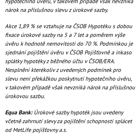
hypotečního úvěru, v takovém případě však nevzniká
nárok na příslušnou slevu z úrokové sazby.
Akce 1,89 % se vztahuje na ČSOB Hypotéku s dobou
fixace úrokové sazby na 5 a 7 let a poměrem výše
úvěru k hodnotě nemovitosti do 70 %. Podmínkou je
sjednání pojištění úvěru v ČSOB Pojišťovně a inkaso
splátky hypotéky z běžného účtu v ČSOB/ERA.
Nesplnění kterékoliv z uvedených podmínek pro
slevu není překážkou poskytnutí hypotečního úvěru,
v takovém případě však nevzniká nárok na příslušnou
úrokovou sazbu.
Equa Bank:
Úrokové sazby hypoték jsou uvedeny
včetně zahrnutí slevy za pojištění schopnosti splácet
od MetLife pojišťovny a.s.