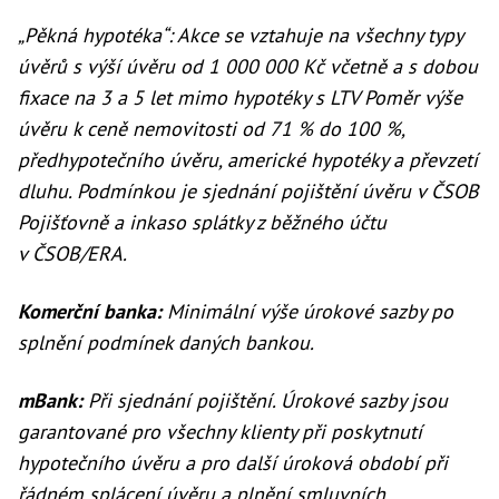
„Pěkná hypotéka“: Akce se vztahuje na všechny typy
úvěrů s výší úvěru od 1 000 000 Kč včetně a s dobou
fixace na 3 a 5 let mimo hypotéky s LTV Poměr výše
úvěru k ceně nemovitosti od 71 % do 100 %,
předhypotečního úvěru, americké hypotéky a převzetí
dluhu. Podmínkou je sjednání pojištění úvěru v ČSOB
Pojišťovně a inkaso splátky z běžného účtu
v ČSOB/ERA.
Komerční banka:
Minimální výše úrokové sazby po
splnění podmínek daných bankou.
mBank:
Při sjednání pojištění. Úrokové sazby jsou
garantované pro všechny klienty při poskytnutí
hypotečního úvěru a pro další úroková období při
řádném splácení úvěru a plnění smluvních