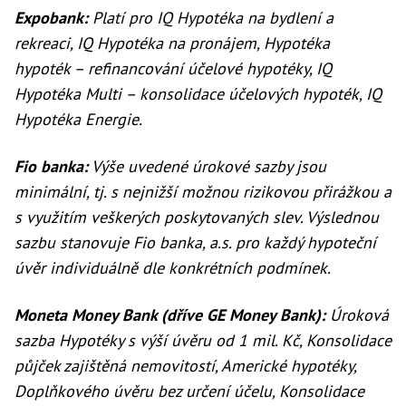
Expobank:
Platí pro IQ Hypotéka na bydlení a
rekreaci, IQ Hypotéka na pronájem, Hypotéka
hypoték – refinancování účelové hypotéky, IQ
Hypotéka Multi – konsolidace účelových hypoték, IQ
Hypotéka Energie.
Fio banka:
Výše uvedené úrokové sazby jsou
minimální, tj. s nejnižší možnou rizikovou přirážkou a
s využitím veškerých poskytovaných slev. Výslednou
sazbu stanovuje Fio banka, a.s. pro každý hypoteční
úvěr individuálně dle konkrétních podmínek.
Moneta Money Bank (dříve GE Money Bank):
Úroková
sazba Hypotéky s výší úvěru od 1 mil. Kč, Konsolidace
půjček zajištěná nemovitostí, Americké hypotéky,
Doplňkového úvěru bez určení účelu, Konsolidace