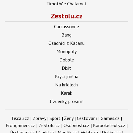
Timothée Chalamet
Zestolu.cz
Carcassonne
Bang
Osadníci z Katanu
Monopoly
Dobble
Dixit
Krycí jména
Na křídlech
Karak
Jízdenky, prosím!
Tiscali.cz
|
Zprávy
|
Sport
|
Ženy
|
Cestování
|
Games.cz
|
Profigamers.cz
|
ZeStolu.cz
|
Osobnosti.cz
|
Karaoketexty.cz
|
Úschovna.cz
|
Nedd.cz
|
Moulík.cz
|
Fights.cz
|
Dokina.cz
|