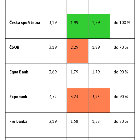
Česká spořitelna
3,19
1,99
1,79
do 100 %
ČSOB
3,19
2,29
1,89
do 70 %
Equa Bank
3,69
1,79
1,79
do 90 %
Expobank
4,52
3,23
3,25
do 90 %
Fio banka
2,19
1,58
1,58
do 80 %