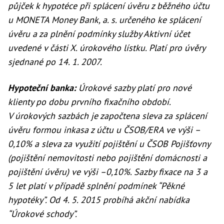
půjček k hypotéce při splácení úvěru z běžného účtu
u MONETA Money Bank, a. s. určeného ke splácení
úvěru a za plnění podmínky služby Aktivní účet
uvedené v části X. úrokového lístku. Platí pro úvěry
sjednané po 14. 1. 2007.
Hypoteční banka:
Úrokové sazby platí pro nové
klienty po dobu prvního fixačního období.
V úrokových sazbách je započtena sleva za splácení
úvěru formou inkasa z účtu u ČSOB/ERA ve výši –
0,10% a sleva za využití pojištění u ČSOB Pojišťovny
(pojištění nemovitosti nebo pojištění domácnosti a
pojištění úvěru) ve výši –0,10%. Sazby fixace na 3 a
5 let platí v případě splnění podmínek “Pěkné
hypotéky”. Od 4. 5. 2015 probíhá akční nabídka
“Úrokové schody”.