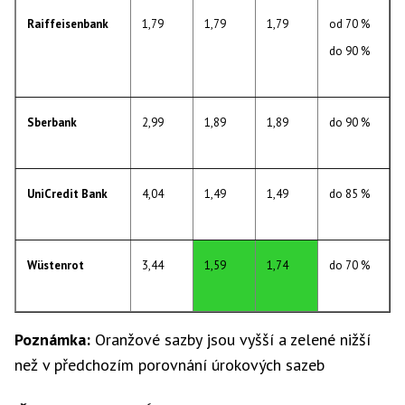
Raiffeisenbank
1,79
1,79
1,79
od 70 %
do 90 %
Sberbank
2,99
1,89
1,89
do 90 %
UniCredit Bank
4,04
1,49
1,49
do 85 %
Wüstenrot
3,44
1,59
1,74
do 70 %
Poznámka:
Oranžové sazby jsou vyšší a zelené nižší
než v předchozím porovnání úrokových sazeb