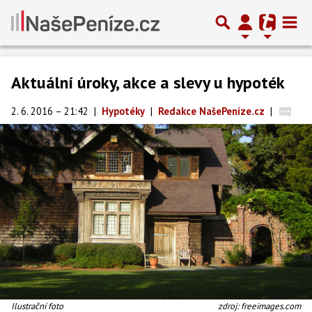
Aktuální úroky, akce a slevy u hypoték
2. 6. 2016 – 21:42
|
Hypotéky
|
Redakce NašePeníze.cz
|
Ilustrační foto
zdroj: freeimages.com