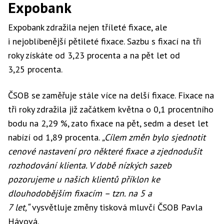
Expobank
Expobank zdražila nejen tříleté fixace, ale
i nejoblíbenější pětileté fixace. Sazbu s fixací na tři
roky získáte od 3,23 procenta a na pět let od
3,25 procenta.
ČSOB se zaměřuje stále více na delší fixace. Fixace na
tři roky zdražila již začátkem května o 0,1 procentního
bodu na 2,29 %, zato fixace na pět, sedm a deset let
nabízí od 1,89 procenta.
„Cílem změn bylo sjednotit
cenové nastavení pro některé fixace a zjednodušit
rozhodování klienta. V době nízkých sazeb
pozorujeme u našich klientů příklon ke
dlouhodobějším fixacím – tzn. na 5 a
7 let,“
vysvětluje změny tisková mluvčí ČSOB Pavla
Hávová.