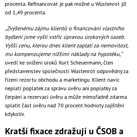
procenta. Refinancovat je pak možné u Wüstenrot již
od 1,49 procenta.
„Zvýšenému zájmu klientů o financování vlastního
bydlení jsme vyšli vstříc úpravou úrokových sazeb.
Vyšší cenu, kterou dnes klient zaplatí za nemovitost,
mu kompenzujeme nižšími náklady na hypotéku,“
uvedl ke snížení úroků Kurt Scheuermann, člen
představenstev společností Wüstenrot odpovědný za
řízení rezortu obchodu a marketingu. Klient navíc
neplatí poplatek za správu úvěru ani poplatky za
čerpání a rezervaci úvěru a může mimořádně zdarma
splatit část úvěru nad 70 procent hodnoty zajištění
kdykoliv.
Kratší fixace zdražují u ČSOB a