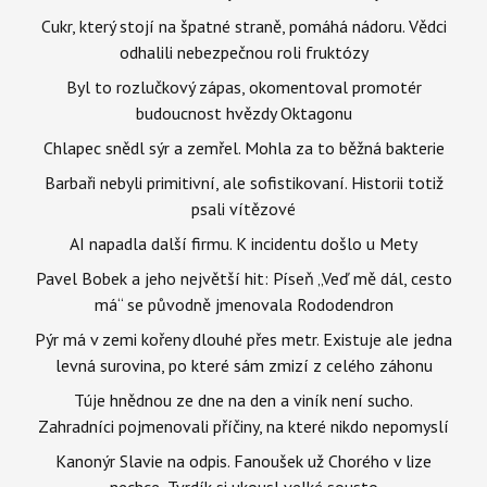
Cukr, který stojí na špatné straně, pomáhá nádoru. Vědci
odhalili nebezpečnou roli fruktózy
Byl to rozlučkový zápas, okomentoval promotér
budoucnost hvězdy Oktagonu
Chlapec snědl sýr a zemřel. Mohla za to běžná bakterie
Barbaři nebyli primitivní, ale sofistikovaní. Historii totiž
psali vítězové
AI napadla další firmu. K incidentu došlo u Mety
Pavel Bobek a jeho největší hit: Píseň „Veď mě dál, cesto
má“ se původně jmenovala Rododendron
Pýr má v zemi kořeny dlouhé přes metr. Existuje ale jedna
levná surovina, po které sám zmizí z celého záhonu
Túje hnědnou ze dne na den a viník není sucho.
Zahradníci pojmenovali příčiny, na které nikdo nepomyslí
Kanonýr Slavie na odpis. Fanoušek už Chorého v lize
nechce, Tvrdík si ukousl velké sousto