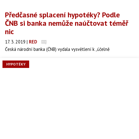
Předčasné splacení hypotéky? Podle
ČNB si banka nemůže naúčtovat téměř
nic
17. 3. 2019
|
RED
Česká národní banka (ČNB) vydala vysvětlení k „účelně
vynaloženým nákladům“ při předčasném splacení hypotečního
úvěru. Výsledek? Banka si nemůže naúčtovat téměř nic.
HYPOTÉKY