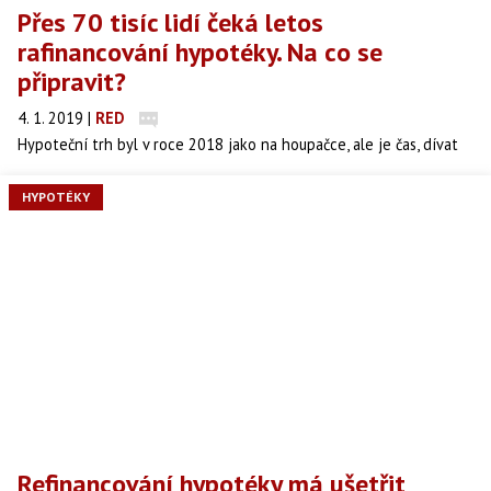
Přes 70 tisíc lidí čeká letos
rafinancování hypotéky. Na co se
připravit?
4. 1. 2019
|
RED
Hypoteční trh byl v roce 2018 jako na houpačce, ale je čas, dívat
se dopředu. Kolik lidí uvažuje o sjednání hypotéky se spočítá jen
těžko, ale mnoho klientů čeká refinancování hypotečního úvěru.
HYPOTÉKY
Některých refinancovaných hypoték se týká i omezení, které loni
v říjnu Česká národní banka doporučila bankám.
Refinancování hypotéky má ušetřit