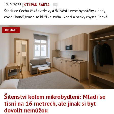
12. 9. 2025
|
ŠTĚPÁN BÁRTA
Statisíce Čechů čeká tvrdé vystřízlivění. Levné hypotéky z doby
covidu končí, fixace se blíží ke svému konci a banky chystají nová
čísla, která rodinným rozpočtům zavaří. Splátky porostou o tisíce
korun a podle odborníků se jen tak nezastaví.
DOMÁCÍ
Šílenství kolem mikrobydlení: Mladí se
tísní na 16 metrech, ale jinak si byt
dovolit nemůžou