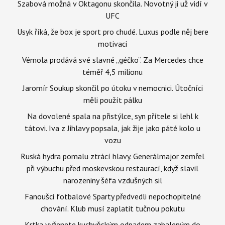
Szabová možná v Oktagonu skončila. Novotný ji už vidí v
UFC
Usyk říká, že box je sport pro chudé. Luxus podle něj bere
motivaci
Vémola prodává své slavné „géčko“. Za Mercedes chce
téměř 4,5 milionu
Jaromír Soukup skončil po útoku v nemocnici. Útočníci
měli použít pálku
Na dovolené spala na přistýlce, syn přítele si lehl k
tátovi. Iva z Jihlavy popsala, jak žije jako páté kolo u
vozu
Ruská hydra pomalu ztrácí hlavy. Generálmajor zemřel
při výbuchu před moskevskou restaurací, když slavil
narozeniny šéfa vzdušných sil
Fanoušci fotbalové Sparty předvedli nepochopitelné
chování. Klub musí zaplatit tučnou pokutu
Krtka vyženete kuchyňským odpadem zabaleným do