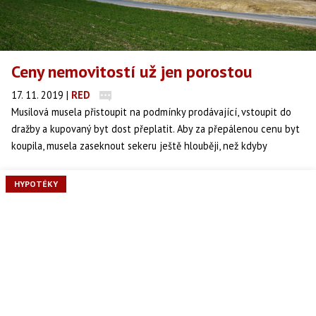
Ceny nemovitostí už jen porostou
17. 11. 2019
|
RED
Musilová musela přistoupit na podmínky prodávající, vstoupit do
dražby a kupovaný byt dost přeplatit. Aby za přepálenou cenu byt
koupila, musela zaseknout sekeru ještě hlouběji, než kdyby
kupovala v jiných dobách. To, že přeplatila, jaksi nevnímá, reálné
břemeno zadlužení je stlačením úrokových sazeb nadlehčováno.
HYPOTÉKY
Držme jí palce, třebas v její prospěch zaúřaduje inflace…