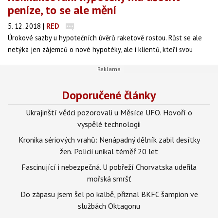
peníze, to se ale mění
5. 12. 2018
|
RED
Úrokové sazby u hypotečních úvěrů raketově rostou. Růst se ale
netýká jen zájemců o nové hypotéky, ale i klientů, kteří svou
hypotéku refinancují. Některým lidem se splátka hypotéky při
refinancování zvýší.
Doporučené články
Ukrajinští vědci pozorovali u Měsíce UFO. Hovoří o
vyspělé technologii
Kronika sériových vrahů: Nenápadný dělník zabil desítky
žen. Policii unikal téměř 20 let
Fascinující i nebezpečná. U pobřeží Chorvatska udeřila
mořská smršť
Do zápasu jsem šel po kalbě, přiznal BKFC šampion ve
službách Oktagonu