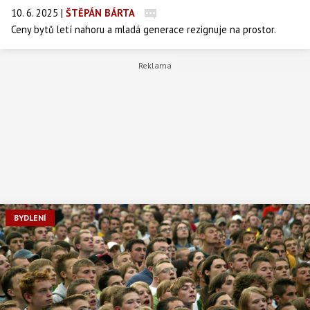
10. 6. 2025
|
ŠTĚPÁN BÁRTA
Ceny bytů letí nahoru a mladá generace rezignuje na prostor.
Mikrobyty bez kuchyně a s koupelnou velikosti skříně jsou teď
hitem a developeři jásají.
BYDLENÍ