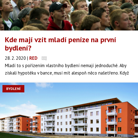
Kde mají vzít mladí peníze na první
bydlení?
28. 2. 2020
|
RED
Mladí to s pořízením vlastního bydlení nemají jednoduché. Aby
získali hypotéku v bance, musí mít alespoň něco našetřeno. Když
nejsou úspory, pomáhá rodina nebo další úvěry. Pomocnou ruku ale
podávají i banky nebo stát.
BYDLENÍ