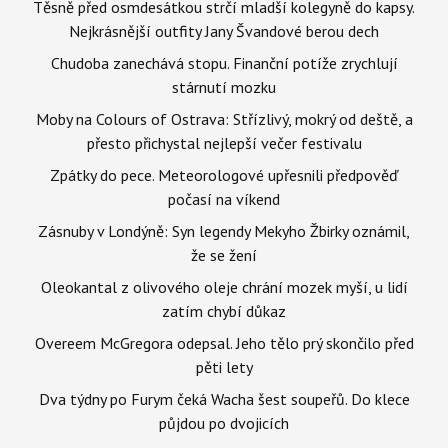
Těsně před osmdesátkou strčí mladší kolegyně do kapsy.
Nejkrásnější outfity Jany Švandové berou dech
Chudoba zanechává stopu. Finanční potíže zrychlují
stárnutí mozku
Moby na Colours of Ostrava: Střízlivý, mokrý od deště, a
přesto přichystal nejlepší večer festivalu
Zpátky do pece. Meteorologové upřesnili předpověď
počasí na víkend
Zásnuby v Londýně: Syn legendy Mekyho Žbirky oznámil,
že se žení
Oleokantal z olivového oleje chrání mozek myší, u lidí
zatím chybí důkaz
Overeem McGregora odepsal. Jeho tělo prý skončilo před
pěti lety
Dva týdny po Furym čeká Wacha šest soupeřů. Do klece
půjdou po dvojicích