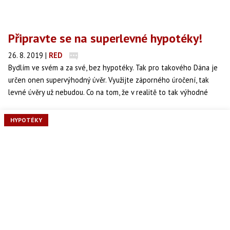
Připravte se na superlevné hypotéky!
26. 8. 2019
|
RED
Bydlím ve svém a za své, bez hypotéky. Tak pro takového Dána je
určen onen supervýhodný úvěr. Využijte záporného úročení, tak
levné úvěry už nebudou. Co na tom, že v realitě to tak výhodné
není, když se započtou poplatky a sepíší se pro a proti.
HYPOTÉKY