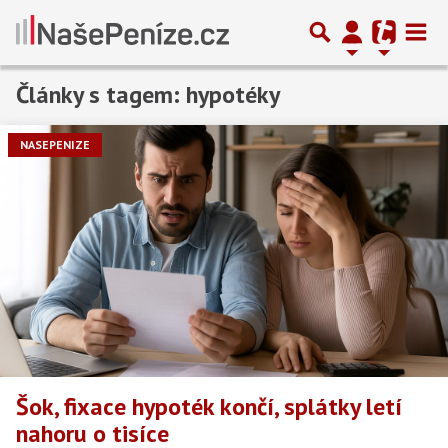
Články s tagem: hypotéky
Předchozí
1
2
3
…
16
Další
NASEPENIZE
Šok, fixace hypoték končí, splátky letí
nahoru o tisíce