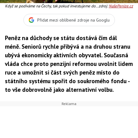
Když se podíváme na Čechy, tak pokud investujeme do
zdroj:
NašePeníze.cz
fondů, máme většinu majetku v peněžních fondech. To
jsou krátkodobé peníze na rok na dva, Foto:SXC
Přidat mezi oblíbené zdroje na Googlu
Peněz na důchody se státu dostává čím dál
méně. Seniorů rychle přibývá a na druhou stranu
ubývá ekonomicky aktivních obyvatel. Současná
vláda chce proto penzijní reformou uvolnit lidem
ruce a umožnit si část svých peněz místo do
státního systému spořit do soukromého fondu -
to vše dobrovolně jako alternativní volbu.