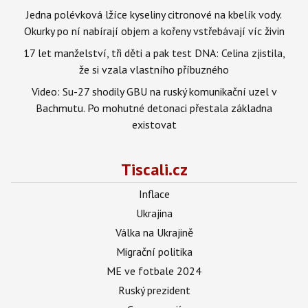
Jedna polévková lžíce kyseliny citronové na kbelík vody.
Okurky po ní nabírají objem a kořeny vstřebávají víc živin
17 let manželství, tři děti a pak test DNA: Celina zjistila,
že si vzala vlastního příbuzného
Video: Su-27 shodily GBU na ruský komunikační uzel v
Bachmutu. Po mohutné detonaci přestala základna
existovat
Tiscali.cz
Inflace
Ukrajina
Válka na Ukrajině
Migrační politika
ME ve fotbale 2024
Ruský prezident