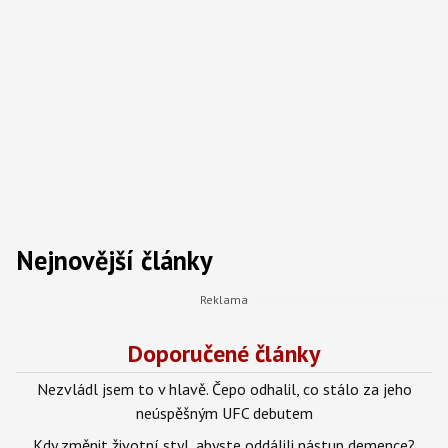
Nejnovější články
Doporučené články
Nezvládl jsem to v hlavě. Čepo odhalil, co stálo za jeho
neúspěšným UFC debutem
Kdy změnit životní styl, abyste oddálili nástup demence?