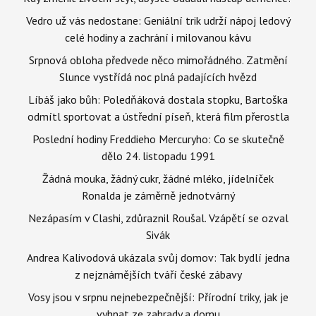
Vedro už vás nedostane: Geniální trik udrží nápoj ledový
celé hodiny a zachrání i milovanou kávu
Srpnová obloha předvede něco mimořádného. Zatmění
Slunce vystřídá noc plná padajících hvězd
Líbáš jako bůh: Poledňáková dostala stopku, Bartoška
odmítl sportovat a ústřední píseň, která film přerostla
Poslední hodiny Freddieho Mercuryho: Co se skutečně
dělo 24. listopadu 1991
Žádná mouka, žádný cukr, žádné mléko, jídelníček
Ronalda je záměrně jednotvárný
Nezápasím v Clashi, zdůraznil Roušal. Vzápětí se ozval
Sivák
Andrea Kalivodová ukázala svůj domov: Tak bydlí jedna
z nejznámějších tváří české zábavy
Vosy jsou v srpnu nejnebezpečnější: Přírodní triky, jak je
vyhnat ze zahrady a domu