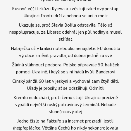
Rusové věští zkázu Kyjeva a zvěstují raketový postup.
Ukrajinci frontu drží a nehnou se ani o metr
Ukazuje se, proč Slavia Bořila odstavila. Tělo už
nespolupracuje, za Liberec odehrál jen půl hodiny a musel
střídat
Nabíječku už v krabici notebooku nenajdete. EU donutila
výrobce změnit pravidla, od dubna jedině za své
Žádná slábnoucí podpora. Polsko připravuje 50. balíček
pomoci Ukrajině, i když se s ní hádá kvůli Banderovi
Čínský pár žil 60 let v jeskyni a vychoval tam čtyři děti.
Úřady je prosily, ať se odstěhují. Odmítli
Kremlu nedochází, proti čemu stojí. Ukrajinci precizně
vypálili největší ruský potravinový terminál. Nebude
slunečnicový olej
Jedno číslo na faktuře za internet prozradí, jestli
(ne)přeplácíte. Většina Čechů ho nikdy nekontrolovala