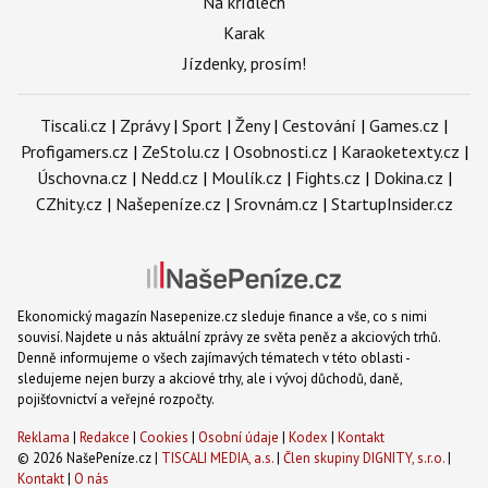
Na křídlech
Karak
Jízdenky, prosím!
Tiscali.cz
|
Zprávy
|
Sport
|
Ženy
|
Cestování
|
Games.cz
|
Profigamers.cz
|
ZeStolu.cz
|
Osobnosti.cz
|
Karaoketexty.cz
|
Úschovna.cz
|
Nedd.cz
|
Moulík.cz
|
Fights.cz
|
Dokina.cz
|
CZhity.cz
|
Našepeníze.cz
|
Srovnám.cz
|
StartupInsider.cz
Ekonomický magazín Nasepenize.cz sleduje finance a vše, co s nimi
souvisí. Najdete u nás aktuální zprávy ze světa peněz a akciových trhů.
Denně informujeme o všech zajímavých tématech v této oblasti -
sledujeme nejen burzy a akciové trhy, ale i vývoj důchodů, daně,
pojišťovnictví a veřejné rozpočty.
Reklama
|
Redakce
|
Cookies
|
Osobní údaje
|
Kodex
|
Kontakt
© 2026 NašePeníze.cz |
TISCALI MEDIA, a.s.
|
Člen skupiny DIGNITY, s.r.o.
|
Kontakt
|
O nás