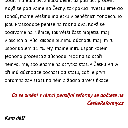
podíl majetku byl zhruba deset až patnáct procent.
Když se podíváme na Čechy, tak pokud investujeme do
fondů, máme většinu majetku v peněžních fondech. To
jsou krátkodobé peníze na rok na dva. Když se
podíváme na Němce, tak větší část majetku mají
v akciích a vůči disponibilnímu důchodu mají míru
úspor kolem 11 %. My máme míru úspor kolem
jednoho procenta z důchodu. Moc na to stáří
nemyslíme, spoléháme na strýčka stát. V Česku 94 %
příjmů důchodce pochází od státu, což je první
ohromná závislost na něm a žádná diverzifikace.
Co se změní v rámci penzijní reformy se dočtete na
ČeskeReformy.cz
Kam dál?