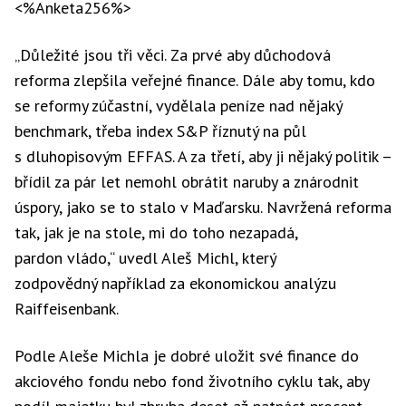
<%Anketa256%>
„Důležité jsou tři věci. Za prvé aby důchodová
reforma zlepšila veřejné finance. Dále aby tomu, kdo
se reformy zúčastní, vydělala peníze nad nějaký
benchmark, třeba index S&P říznutý na půl
s dluhopisovým EFFAS. A za třetí, aby ji nějaký politik –
břídil za pár let nemohl obrátit naruby a znárodnit
úspory, jako se to stalo v Maďarsku. Navržená reforma
tak, jak je na stole, mi do toho nezapadá,
pardon vládo,“ uvedl Aleš Michl, který
zodpovědný například za ekonomickou analýzu
Raiffeisenbank.
Podle Aleše Michla je dobré uložit své finance do
akciového fondu nebo fond životního cyklu tak, aby