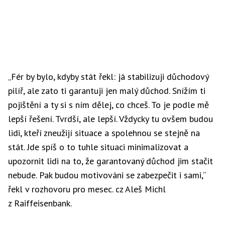
„Fér by bylo, kdyby stát řekl: já stabilizuji důchodový
pilíř, ale zato ti garantuji jen malý důchod. Snížím ti
pojištění a ty si s ním dělej, co chceš. To je podle mě
lepší řešení. Tvrdší, ale lepší. Vždycky tu ovšem budou
lidi, kteří zneužijí situace a spolehnou se stejně na
stát. Jde spíš o to tuhle situaci minimalizovat a
upozornit lidi na to, že garantovaný důchod jim stačit
nebude. Pak budou motivováni se zabezpečit i sami,“
řekl v rozhovoru pro mesec. cz Aleš Michl
z Raiffeisenbank.