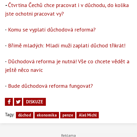
-
Čtvrtina Čechů chce pracovat i v důchodu, do kolika
jste ochotni pracovat vy?
-
Komu se vyplatí důchodová reforma?
-
Břímě mladých: Mladí muži zaplatí důchod třikrát!
-
Důchodová reforma je nutná! Vše co chcete vědět a
ještě něco navíc
-
Bude důchodová reforma fungovat?
DISKUZE
Tagy:
důchod
ekonomika
penze
Aleš Michl