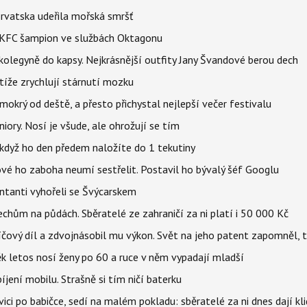
orvatska udeřila mořská smršť
 BKFC šampion ve službách Oktagonu
olegyně do kapsy. Nejkrásnější outfity Jany Švandové berou dech
íže zrychlují stárnutí mozku
mokrý od deště, a přesto přichystal nejlepší večer festivalu
iory. Nosí je všude, ale ohrožují se tím
, když ho den předem naložíte do 1 tekutiny
ové ho zaboha neumí sestřelit. Postavil ho bývalý šéf Googlu
entanti vyhořeli se Švýcarskem
Čechům na půdách. Sběratelé ze zahraničí za ni platí i 50 000 Kč
íčový díl a zdvojnásobil mu výkon. Svět na jeho patent zapomněl, 
ěk letos nosí ženy po 60 a ruce v něm vypadají mladší
íjení mobilu. Strašně si tím ničí baterku
i po babičce, sedí na malém pokladu: sběratelé za ni dnes dají kli