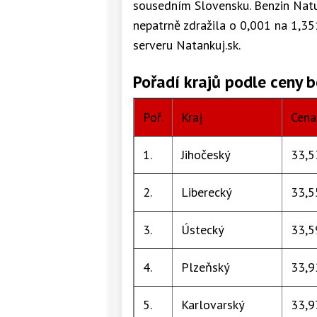
sousedním Slovensku. Benzin Natur
nepatrně zdražila o 0,001 na 1,35
serveru Natankuj.sk.
Pořadí krajů podle ceny b
Poř.
Kraj
Cena 
1.
Jihočeský
33,5
2.
Liberecký
33,5
3.
Ústecký
33,5
4.
Plzeňský
33,9
5.
Karlovarský
33,9