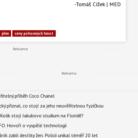
6
4
-0,03
---
-Tomáš Cížek | MED
8
+0,03
phm
ceny pohonných hmot
9
-0,02
8
+0,05
3
+0,10
8
+0,04
řitelný příběh Coco Chanel
2
---
ký přiznal, co stojí za jeho neuvěřitelnou fyzičkou
Kolik stojí Jakubovo studium na Floridě?
8
---
FO. Hovoří o vyspělé technologii
ík zabil desítky žen. Policii unikal téměř 20 let