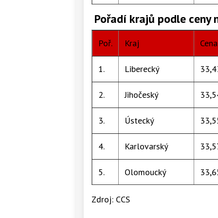
Pořadí krajů podle ceny n
6.
Středočeský
33,9
7.
Poř.
Královéhradecký
Kraj
34,0
Cena 
8.
1.
Olomoucký
Liberecký
34,1
33,4
9.
2.
Pardubický
Jihočeský
34,1
33,5
10.
3.
Moravskoslezský
Ústecký
34,1
33,5
11.
4.
Zlínský
Karlovarský
34,2
33,5
12.
5.
Vysočina
Olomoucký
34,3
33,6
13.
6.
Praha
Plzeňský
34,4
33,7
Zdroj: CCS