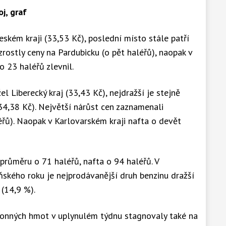
j, graf
eském kraji (33,53 Kč), poslední místo stále patří
zrostly ceny na Pardubicku (o pět haléřů), naopak v
o 23 haléřů zlevnil.
el Liberecký kraj (33,43 Kč), nejdražší je stejně
(34,38 Kč). Největší nárůst cen zaznamenali
éřů). Naopak v Karlovarském kraji nafta o devět
průměru o 71 haléřů, nafta o 94 haléřů. V
ského roku je nejprodávanější druh benzinu dražší
 (14,9 %).
honných hmot v uplynulém týdnu stagnovaly také na