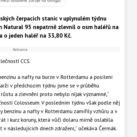
t mezi oblíbené zdroje na Googlu
kých čerpacích stanic v uplynulém týdnu
n Natural 95 nepatrně zlevnil o osm haléřů na
a o jeden haléř na 33,80 Kč.
olečnosti CCS.
 benzinu a nafty na burze v Rotterdamu a posílení
marží v předchozím týdnu jsme se v průběhu
 růstu a zlevnění proto nebylo nijak významné,“
čnosti Colosseum. V posledním týdnu však podle něj
ny benzinu a nafty v Rotterdamu zamířily vzhůru a v
t i kurz koruny, která vůči dolaru mírně oslabila.
 v následujících dnech zdražení,“ očekává Čermák.