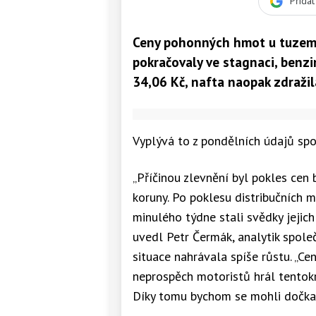
Přida
Ceny pohonných hmot u tuzems
pokračovaly ve stagnaci, benzi
34,06 Kč, nafta naopak zdražil
Vyplývá to z pondělních údajů sp
„Příčinou zlevnění byl pokles cen
koruny. Po poklesu distribučních 
minulého týdne stali svědky jejich
uvedl Petr Čermák, analytik spole
situace nahrávala spíše růstu. „Ce
neprospěch motoristů hrál tentokrá
Díky tomu bychom se mohli dočkat