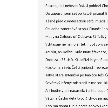
Fascinující i nebezpečná. U pobřeží Ch
Do zápasu jsem šel po kalbě, přiznal
Těsně před osmdesátkou strčí mladší k
Chudoba zanechává stopu. Finanční pot
Moby na Colours of Ostrava: Střízlivý, 
Vyhlašujeme nejhorší letní boty pro sen
Ani sůl, ani koření: kuře bude šťavnaté
Dron za 125 tisíc Kč odřízl Krym, Rus
Fiasko na závěr. Čeští juniorští reprez
Tahle stará sklenička po babičce leží 
Sovětský inženýr odstranil z motoru kl
Ani hodinky, ani náramek: tenhle dopln
Většina Čechů dělá tyto 3 chyby při nab
Kdo má doma tuhle porcelánovou konvic