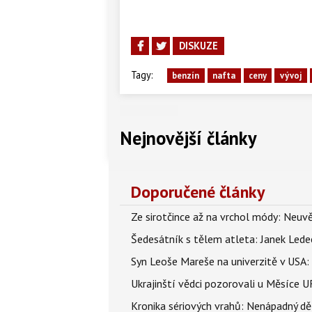
14.
7.
Jihomoravský
Moravskoslezský
34,8
33,7
8.
Pardubický
33,7
DISKUZE
Tagy:
benzín
nafta
ceny
vývoj
9.
Středočeský
33,7
10.
Královéhradecký
33,8
Nejnovější články
11.
Zlínský
34,0
Doporučené články
12.
Vysočina
34,0
Ze sirotčince až na vrchol módy: Neuvě
13.
Praha
34,1
Šedesátník s tělem atleta: Janek Ledec
Syn Leoše Mareše na univerzitě v USA: 
14.
Jihomoravský
34,3
Ukrajinští vědci pozorovali u Měsíce U
Kronika sériových vrahů: Nenápadný děln