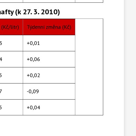
afty (k 27. 3. 2010)
9
-0,09
3
(Kč/litr)
-0,07
Týdenní změna (Kč)
0
3
+0,03
+0,01
1
4
+0,01
+0,06
7
5
-0,17
+0,02
2
7
-0,11
-0,09
7
5
-0,11
+0,04
0
1
-0,06
+0,02