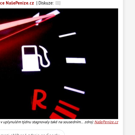
ce NašePeníze.cz
|
Diskuze:
v uplynulém týdnu stagnovaly také na sousedním
zdroj:
NašePeníze.cz