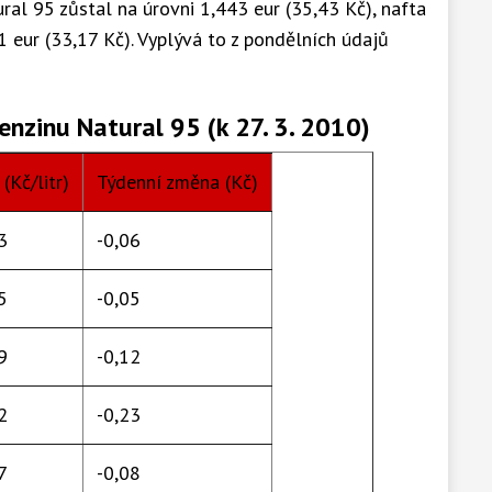
al 95 zůstal na úrovni 1,443 eur (35,43 Kč), nafta
1 eur (33,17 Kč). Vyplývá to z pondělních údajů
enzinu Natural 95 (k 27. 3. 2010)
(Kč/litr)
Týdenní změna (Kč)
3
-0,06
5
-0,05
9
-0,12
2
-0,23
7
-0,08