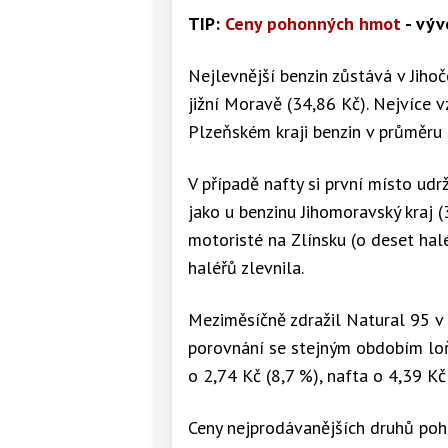
TIP:
Ceny pohonných hmot
- vývo
Nejlevnější benzin zůstává v Jihoč
jižní Moravě (34,86 Kč). Nejvíce v
Plzeňském kraji benzin v průměru 
V případě nafty si první místo udrž
jako u benzinu Jihomoravský kraj 
motoristé na Zlínsku (o deset hal
haléřů zlevnila.
Meziměsíčně zdražil Natural 95 v 
porovnání se stejným obdobím loň
o 2,74 Kč (8,7 %), nafta o 4,39 Kč
Ceny nejprodávanějších druhů po