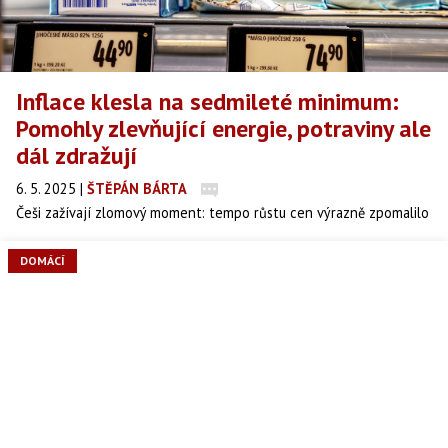
Inflace klesla na sedmileté minimum:
Pomohly zlevňující energie, potraviny ale
dál zdražují
6. 5. 2025
|
ŠTĚPÁN BÁRTA
Češi zažívají zlomový moment: tempo růstu cen výrazně zpomalilo
a inflace se dostala pod dvouprocentní hranici. To se stalo
naposledy v roce 2018. Hlavní zásluhu na tom mají levnější
DOMÁCÍ
energie a pohonné hmoty. Přesto však některé položky dál
zdražují – zejména potraviny a služby. Nízká inflace může
znamenat i levnější půjčky, Česká národní banka bude o snížení
sazeb jednat už ve středu.