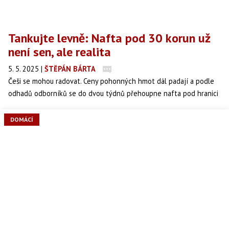
Tankujte levně: Nafta pod 30 korun už
není sen, ale realita
5. 5. 2025
|
ŠTĚPÁN BÁRTA
Češi se mohou radovat. Ceny pohonných hmot dál padají a podle
odhadů odborníků se do dvou týdnů přehoupne nafta pod hranici
32 korun. Na některých čerpacích stanicích už teď stojí dokonce
pod 30! Co za tím stojí a proč nemusí být slevám konec?
DOMÁCÍ