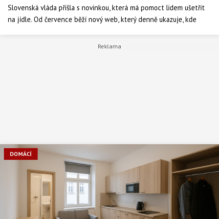
Slovenská vláda přišla s novinkou, která má pomoct lidem ušetřit
na jídle. Od července běží nový web, který denně ukazuje, kde
koupíte základní potraviny nejlevněji. Zatímco Slováci nadšeně
testují, v Česku padají varovné hlasy: Stát by do něčeho
podobného neměl investovat ani korunu.
DOMÁCÍ