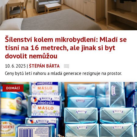
Šílenství kolem mikrobydlení: Mladí se
tísní na 16 metrech, ale jinak si byt
dovolit nemůžou
10. 6. 2025
|
ŠTĚPÁN BÁRTA
Ceny bytů letí nahoru a mladá generace rezignuje na prostor.
Mikrobyty bez kuchyně a s koupelnou velikosti skříně jsou teď
hitem a developeři jásají.
DOMÁCÍ