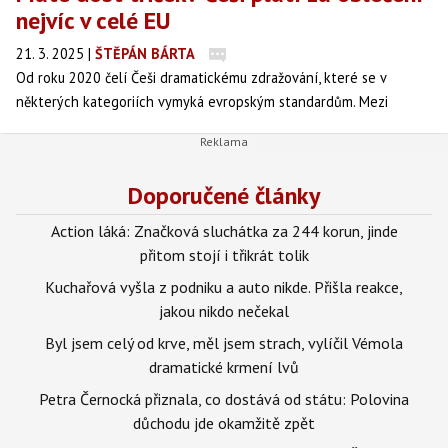
nejvíc v celé EU
21. 3. 2025
|
ŠTĚPÁN BÁRTA
Od roku 2020 čelí Češi dramatickému zdražování, které se v
některých kategoriích vymyká evropským standardům. Mezi
největší „skokany“ patří oblečení, audiovizuální technika a
ubytování. Ceny potravin sice rostly v souladu s evropským
průměrem, ale šokujícím paradoxem je, že benzin u nás zdražil
Doporučené články
méně než jinde v EU.
Action láká: Značková sluchátka za 244 korun, jinde
přitom stojí i třikrát tolik
Kuchařová vyšla z podniku a auto nikde. Přišla reakce,
jakou nikdo nečekal
Byl jsem celý od krve, měl jsem strach, vylíčil Vémola
dramatické krmení lvů
Petra Černocká přiznala, co dostává od státu: Polovina
důchodu jde okamžitě zpět