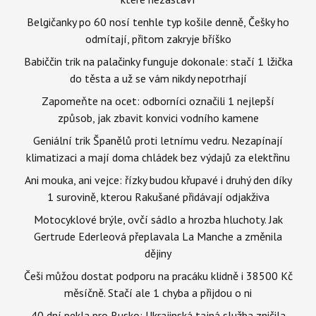
Belgičanky po 60 nosí tenhle typ košile denně, Češky ho
odmítají, přitom zakryje bříško
Babiččin trik na palačinky funguje dokonale: stačí 1 lžička
do těsta a už se vám nikdy nepotrhají
Zapomeňte na ocet: odborníci označili 1 nejlepší
způsob, jak zbavit konvici vodního kamene
Geniální trik Španělů proti letnímu vedru. Nezapínají
klimatizaci a mají doma chládek bez výdajů za elektřinu
Ani mouka, ani vejce: řízky budou křupavé i druhý den díky
1 surovině, kterou Rakušané přidávají odjakživa
Motocyklové brýle, ovčí sádlo a hrozba hluchoty. Jak
Gertrude Ederleová přeplavala La Manche a změnila
dějiny
Češi můžou dostat podporu na pracáku klidně i 38500 Kč
měsíčně. Stačí ale 1 chyba a přijdou o ni
40 dní pekla pro Rusko: Ukrajinská tajná služba zničila