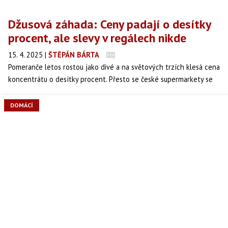
Džusová záhada: Ceny padají o desítky
procent, ale slevy v regálech nikde
15. 4. 2025
|
ŠTĚPÁN BÁRTA
Pomeranče letos rostou jako divé a na světových trzích klesá cena
koncentrátu o desítky procent. Přesto se české supermarkety se
zlevňováním loudají. Proč litr džusu pořád stojí skoro 80 korun,
když surovina výrazně zlevnila?
DOMÁCÍ