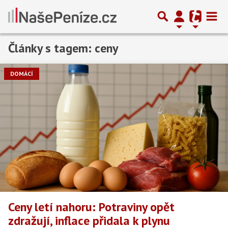
Články s tagem: ceny
Předchozí
1
2
3
…
25
Další
DOMÁCÍ
Ceny letí nahoru: Potraviny opět
zdražují, inflace přidala k plynu