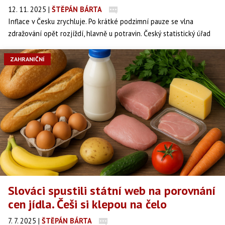
12. 11. 2025
|
ŠTĚPÁN BÁRTA
Inflace v Česku zrychluje. Po krátké podzimní pauze se vlna
zdražování opět rozjíždí, hlavně u potravin. Český statistický úřad
oznámil, že meziroční růst spotřebitelských cen dosáhl v říjnu 2,5
procenta, což je více než zářijových 2,3 procenta. Meziměsíčně šly
ZAHRANIČNÍ
ceny nahoru o půl procenta. Na vině jsou především dražší
potraviny, alkohol a tabák.
Slováci spustili státní web na porovnání
cen jídla. Češi si klepou na čelo
7. 7. 2025
|
ŠTĚPÁN BÁRTA