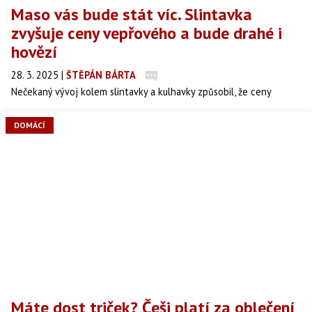
Maso vás bude stát víc. Slintavka
zvyšuje ceny vepřového a bude drahé i
hovězí
28. 3. 2025
|
ŠTĚPÁN BÁRTA
Nečekaný vývoj kolem slintavky a kulhavky způsobil, že ceny
vepřového paradoxně klesají, zatímco experti varují před možným
prudkým zdražením hovězího masa. Česko je ve střehu a armáda je
DOMÁCÍ
připravena zasáhnout!
Máte dost triček? Češi platí za oblečení