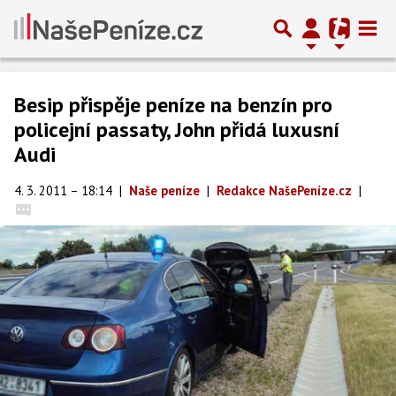
Besip přispěje peníze na benzín pro
policejní passaty, John přidá luxusní
Audi
4. 3. 2011 – 18:14
|
Naše peníze
|
Redakce NašePeníze.cz
|