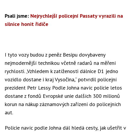
Psali jsme:
Nejrychlejší policejní Passaty vyrazili na
silnice honit řidiče
I tyto vozy budou z peněz Besipu dovybaveny
nejmodernější technikou včetně radarů na měření
rychlosti. „Vzhledem k zatíženosti dálnice D1 jedno
vozidlo dostane i kraj Vysočina,“ potvrdil policejní
prezident Petr Lessy. Podle Johna navíc policie letos
dostane z fondů Evropské unie dalších 300 milionů
korun na nákup záznamových zařízení do policejních
aut.
Policie navíc podle Johna dál hledá cesty, jak ušetřit v