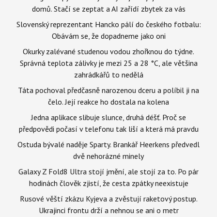
domů. Stačí se zeptat a AI zařídí zbytek za vás
Slovenský reprezentant Hancko pálí do českého fotbalu:
Obávám se, že dopadneme jako oni
Okurky zalévané studenou vodou zhořknou do týdne.
Správná teplota zálivky je mezi 25 a 28 °C, ale většina
zahrádkářů to nedělá
Táta pochoval předčasně narozenou dceru a políbil ji na
čelo. Její reakce ho dostala na kolena
Jedna aplikace slibuje slunce, druhá déšť. Proč se
předpovědi počasí v telefonu tak liší a která má pravdu
Ostuda bývalé naděje Sparty. Brankář Heerkens předvedl
dvě nehorázné minely
Galaxy Z Fold8 Ultra stojí jmění, ale stojí za to. Po pár
hodinách člověk zjistí, že cesta zpátky neexistuje
Rusové věští zkázu Kyjeva a zvěstují raketový postup.
Ukrajinci frontu drží a nehnou se ani o metr