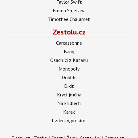
Taylor Swift
Emma Smetana
Timothée Chalamet
Zestolu.cz
Carcassonne
Bang
Osadníci z Katanu
Monopoly
Dobble
Dixit
Krycí jména
Na křídlech
Karak
Jízdenky, prosím!
Tiscali.cz
|
Zprávy
|
Sport
|
Ženy
|
Cestování
|
Games.cz
|