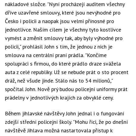
nákladové složce. "Nyní procházejí auditem všechny
dříve uzavřené smlouvy, které jsou nevýhodné pro
Česko i policii a naopak jsou velmi přínosné pro
jednotlivce. Naším cílem je všechny tyto kostlivce
vymést a změnit smlouvy tak, aby byly výhodné pro
policii," prohlásil John s tím, že jednou z nich je
smlouva na centrální praní prádla. "Končíme
spolupráci s firmou, do které prádlo draze svážela
auta z celé republiky. Už se nebude prát o sto procent
dráž, než všude jinde. Stálo nás to 54 milionů,"
spočítal John. Nově prý budou policejní uniformy prát
prádelny v jednotlivých krajích za obvyklé ceny.
Během jihlavské návštěvy John jednal i o fungování
zdejší střední policejní školy. "Mohu říci, že po dnešní
návštěvě Jihlava možná nastartovala přístup k