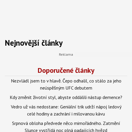
Nejnovější články
Doporučené články
Nezvládl jsem to v hlavě. Čepo odhalil, co stálo za jeho
neúspěšným UFC debutem
Kdy změnit životní styl, abyste oddálili nástup demence?
Vedro už vás nedostane: Geniální trik udrží nápoj ledový
celé hodiny a zachrání i milovanou kávu
Srpnová obloha předvede něco mimořádného. Zatmění
Slunce vystřídá noc plná padajících hvězd