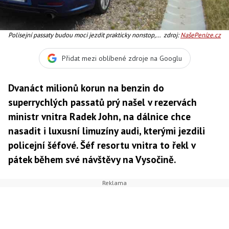
Polisejní passaty budou moci jezdit prakticky nonstop,
zdroj:
NašePeníze.cz
Foto: PČR
Přidat mezi oblíbené zdroje na Googlu
Dvanáct milionů korun na benzin do
superrychlých passatů prý našel v rezervách
ministr vnitra Radek John, na dálnice chce
nasadit i luxusní limuzíny audi, kterými jezdili
policejní šéfové. Šéf resortu vnitra to řekl v
pátek během své návštěvy na Vysočině.