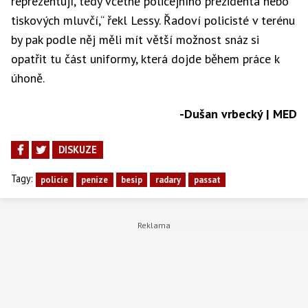
reprezentují, tedy včetně policejního prezidenta nebo
tiskových mluvčí,“ řekl Lessy. Řadoví policisté v terénu
by pak podle něj měli mít větší možnost snáz si
opatřit tu část uniformy, která dojde během práce k
úhoně.
-Dušan vrbecký | MED
DISKUZE
Tagy:
policie
peníze
besip
radary
passat