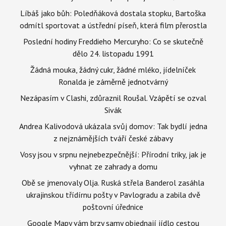
Líbáš jako bůh: Poledňáková dostala stopku, Bartoška
odmítl sportovat a ústřední píseň, která film přerostla
Poslední hodiny Freddieho Mercuryho: Co se skutečně
dělo 24. listopadu 1991
Žádná mouka, žádný cukr, žádné mléko, jídelníček
Ronalda je záměrně jednotvárný
Nezápasím v Clashi, zdůraznil Roušal. Vzápětí se ozval
Sivák
Andrea Kalivodová ukázala svůj domov: Tak bydlí jedna
z nejznámějších tváří české zábavy
Vosy jsou v srpnu nejnebezpečnější: Přírodní triky, jak je
vyhnat ze zahrady a domu
Obě se jmenovaly Olja. Ruská střela Banderol zasáhla
ukrajinskou třídírnu pošty v Pavlogradu a zabila dvě
poštovní úřednice
Google Mapy vám brzy samy objednají jídlo cestou