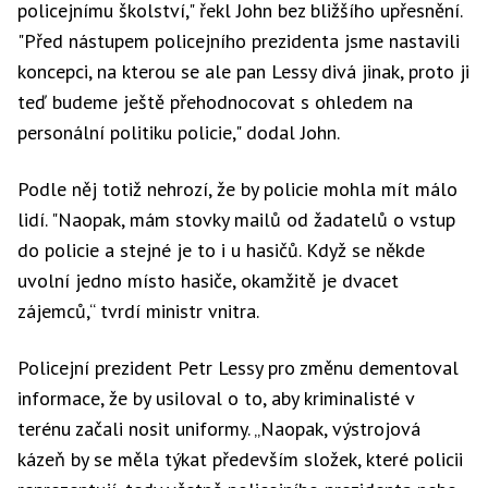
policejnímu školství," řekl John bez bližšího upřesnění.
"Před nástupem policejního prezidenta jsme nastavili
koncepci, na kterou se ale pan Lessy divá jinak, proto ji
teď budeme ještě přehodnocovat s ohledem na
personální politiku policie," dodal John.
Podle něj totiž nehrozí, že by policie mohla mít málo
lidí. "Naopak, mám stovky mailů od žadatelů o vstup
do policie a stejné je to i u hasičů. Když se někde
uvolní jedno místo hasiče, okamžitě je dvacet
zájemců,“ tvrdí ministr vnitra.
Policejní prezident Petr Lessy pro změnu dementoval
informace, že by usiloval o to, aby kriminalisté v
terénu začali nosit uniformy. „Naopak, výstrojová
kázeň by se měla týkat především složek, které policii