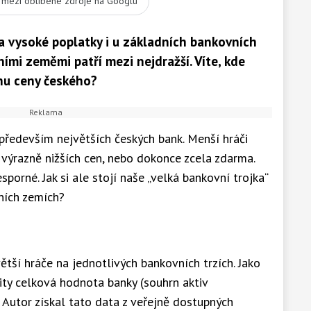
t mezi oblíbené zdroje na Googlu
a vysoké poplatky i u základních bankovních
ními zeměmi patří mezi nejdražší. Víte, kde
nu ceny českého?
 především největších českých bank. Menší hráči
 výrazně nižších cen, nebo dokonce zcela zdarma.
orné. Jak si ale stojí naše „velká bankovní trojka“
lních zemích?
ětší hráče na jednotlivých bankovních trzích. Jako
žity celková hodnota banky (souhrn aktiv
. Autor získal tato data z veřejně dostupných