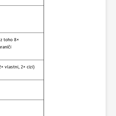
 z toho 8×
hraničí
2× vlastní, 2× cizí)