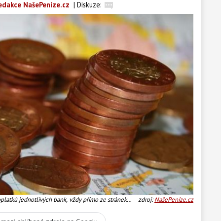
edakce NašePeníze.cz
|
Diskuze:
oplatků jednotlivých bank, vždy přímo ze stránek
zdroj:
NašePeníze.cz
cová