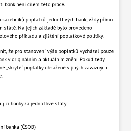
ti bank není cílem této práce.
ch sazebníků poplatků jednotlivých bank, vždy přímo
m státě. Na jejich základě bylo provedeno
lového příkladu a zjištění poplatkové politiky.
nit, že pro stanovení výše poplatků vycházel pouze
bank v originálním a aktuálním znění. Pokud tedy
iné „skryté“ poplatky obsažené v jiných závazných
e.
jící banky za jednotlivé státy:
ní banka (ČSOB)