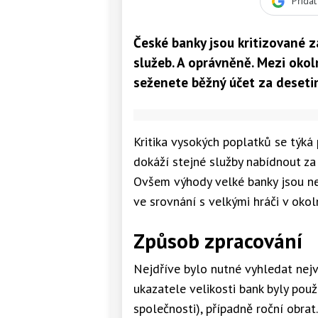
Přida
České banky jsou kritizované z
služeb. A oprávněně. Mezi okol
seženete běžný účet za deseti
Kritika vysokých poplatků se týká
dokáží stejné služby nabídnout za
Ovšem výhody velké banky jsou nesp
ve srovnání s velkými hráči v oko
Způsob zpracování
Nejdříve bylo nutné vyhledat nejv
ukazatele velikosti bank byly pou
společnosti), případně roční obrat