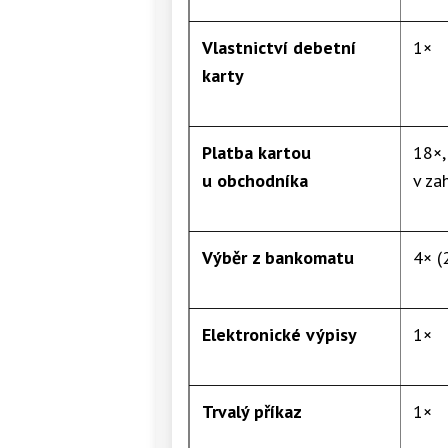
Vlastnictví debetní
1×
karty
Platba kartou
18×,
u obchodníka
v za
Výběr z bankomatu
4× (
Elektronické výpisy
1×
Trvalý příkaz
1×