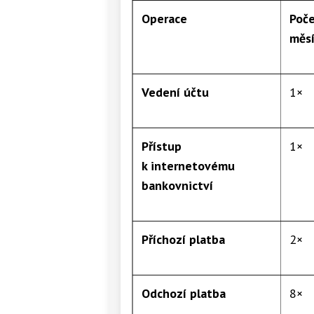
Operace
Poče
měsí
Vedení účtu
1×
Přístup
1×
k internetovému
bankovnictví
Příchozí platba
2×
Odchozí platba
8×