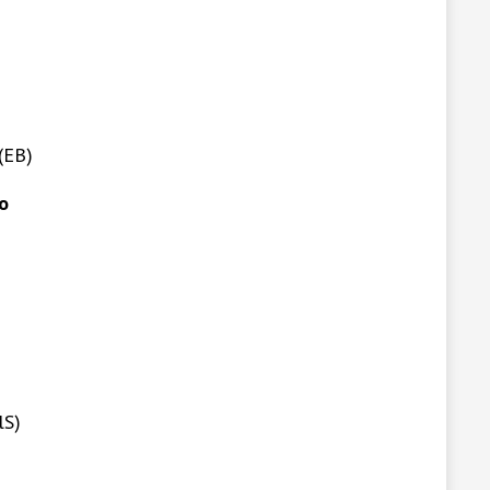
(EB)
o
lS)