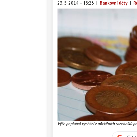
23. 5. 2014 – 13:23
|
Bankovní účty
|
R
Výše poplatků vychází z oficiálních sazebníků p
dané banky v konkrétním státě. Foto:Radka Mal