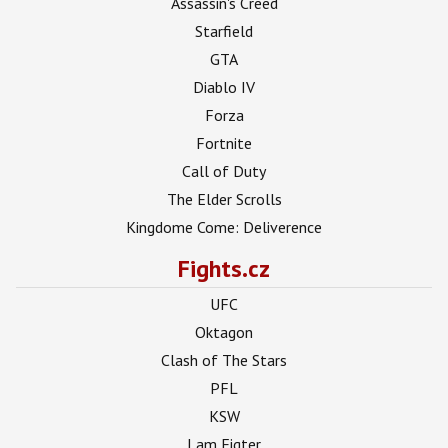
Assassin's Creed
Starfield
GTA
Diablo IV
Forza
Fortnite
Call of Duty
The Elder Scrolls
Kingdome Come: Deliverence
Fights.cz
UFC
Oktagon
Clash of The Stars
PFL
KSW
I am Figter