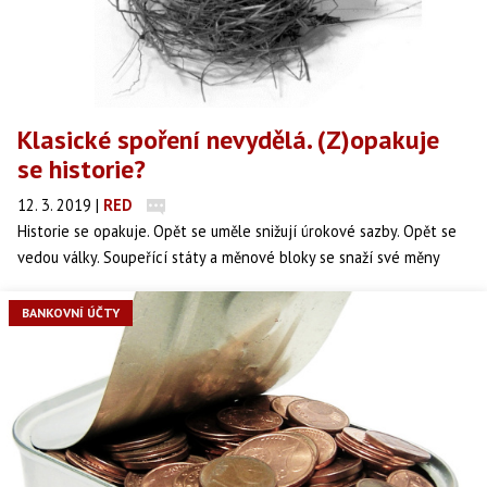
Klasické spoření nevydělá. (Z)opakuje
se historie?
12. 3. 2019
|
RED
Historie se opakuje. Opět se uměle snižují úrokové sazby. Opět se
vedou války. Soupeřící státy a měnové bloky se snaží své měny
oslabovat, aby lépe obchodovaly v zahraničí. Měnové války vítězí.
Znovu se oprášilo vedení válek obchodních, kdy ochranářství a
BANKOVNÍ ÚČTY
protekcionismus tvoří překážky přeshraničnímu obchodu.