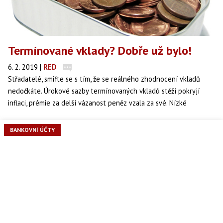
Termínované vklady? Dobře už bylo!
6. 2. 2019
|
RED
Střadatelé, smiřte se s tím, že se reálného zhodnocení vkladů
nedočkáte. Úrokové sazby termínovaných vkladů stěží pokryjí
inflaci, prémie za delší vázanost peněz vzala za své. Nízké
vkladové sazby znamenají zřejmé reálné znehodnocování úspor.
S odstupem několika let se prostě ukazuje, že v novém normálu
BANKOVNÍ ÚČTY
konzervativní střadatelé platí zřejmou inflační daň.