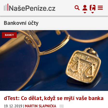
Bankovní účty
Předchozí
1
2
3
…
11
Další
BANKY
dTest: Co dělat, když se mýlí vaše banka
19. 12. 2019
|
MARTIN SLAPNIČKA