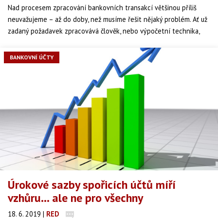
Nad procesem zpracování bankovních transakcí většinou příliš
neuvažujeme – až do doby, než musíme řešit nějaký problém. Ať už
zadaný požadavek zpracovává člověk, nebo výpočetní technika,
vždy může dojít k chybě. Jaké omyly a přehmaty mohou na straně
banky eventuálně nastat? A co dělat, když vám na účtu nečekaně
BANKOVNÍ ÚČTY
přistanou peníze, které vám nepatří? Můžete si je ponechat?
Úrokové sazby spořicích účtů míří
vzhůru… ale ne pro všechny
18. 6. 2019
|
RED