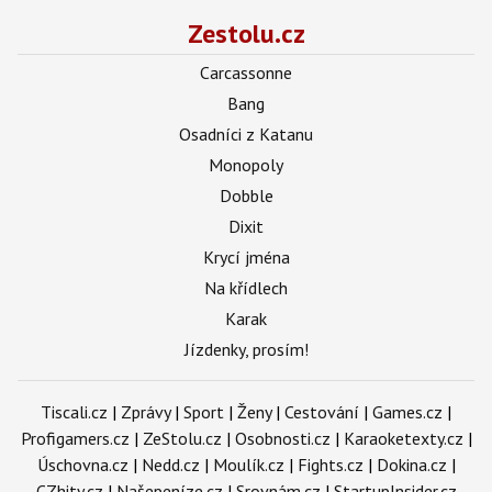
Zestolu.cz
Carcassonne
Bang
Osadníci z Katanu
Monopoly
Dobble
Dixit
Krycí jména
Na křídlech
Karak
Jízdenky, prosím!
Tiscali.cz
|
Zprávy
|
Sport
|
Ženy
|
Cestování
|
Games.cz
|
Profigamers.cz
|
ZeStolu.cz
|
Osobnosti.cz
|
Karaoketexty.cz
|
Úschovna.cz
|
Nedd.cz
|
Moulík.cz
|
Fights.cz
|
Dokina.cz
|
CZhity.cz
|
Našepeníze.cz
|
Srovnám.cz
|
StartupInsider.cz