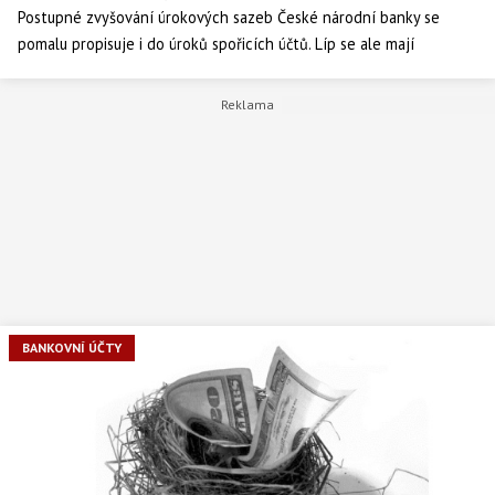
Postupné zvyšování úrokových sazeb České národní banky se
pomalu propisuje i do úroků spořicích účtů. Líp se ale mají
především aktivní a noví klienti.
BANKOVNÍ ÚČTY