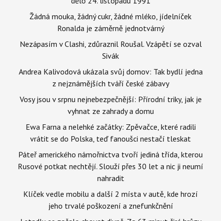
dělo 24. listopadu 1991
Žádná mouka, žádný cukr, žádné mléko, jídelníček
Ronalda je záměrně jednotvárný
Nezápasím v Clashi, zdůraznil Roušal. Vzápětí se ozval
Sivák
Andrea Kalivodová ukázala svůj domov: Tak bydlí jedna
z nejznámějších tváří české zábavy
Vosy jsou v srpnu nejnebezpečnější: Přírodní triky, jak je
vyhnat ze zahrady a domu
Ewa Farna a nelehké začátky: Zpěvačce, které radili
vrátit se do Polska, teď fanoušci nestačí tleskat
Páteř amerického námořnictva tvoří jediná třída, kterou
Rusové potkat nechtějí. Slouží přes 30 let a nic ji neumí
nahradit
Klíček vedle mobilu a další 2 místa v autě, kde hrozí
jeho trvalé poškození a znefunkčnění