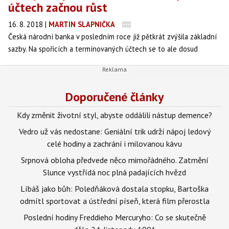
účtech začnou růst
16. 8. 2018
|
MARTIN SLAPNIČKA
Česká národní banka v posledním roce již pětkrát zvýšila základní
sazby. Na spořicích a termínovaných účtech se to ale dosud
neprojevilo. Od 20. srpna se na první zvýšení chystá Equa bank a
Wüstenrot.
Doporučené články
Kdy změnit životní styl, abyste oddálili nástup demence?
Vedro už vás nedostane: Geniální trik udrží nápoj ledový
celé hodiny a zachrání i milovanou kávu
Srpnová obloha předvede něco mimořádného. Zatmění
Slunce vystřídá noc plná padajících hvězd
Líbáš jako bůh: Poledňáková dostala stopku, Bartoška
odmítl sportovat a ústřední píseň, která film přerostla
Poslední hodiny Freddieho Mercuryho: Co se skutečně