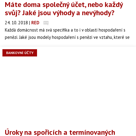
Máte doma společný účet, nebo každý
svůj? Jaké jsou výhody a nevýhody?
24. 10. 2018
|
RED
Každá domácnost má svá specifika a to i v oblasti hospodaření s
penězi. Jaké jsou modely hospodaření s penězi ve vztahu, které se
nejčastěji vyskytují v českých domácnostech? Jaké mají výhody a
nevýhody jednotlivé modely hospodaření?
BANKOVNÍ ÚČTY
Úroky na spořicích a termínovaných