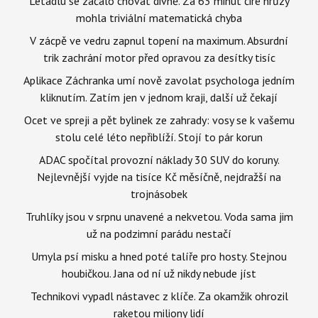
Letadlu se začalo chovat divně. Za 63 minut čiré hrůzy
mohla triviální matematická chyba
V zácpě ve vedru zapnul topení na maximum. Absurdní
trik zachrání motor před opravou za desítky tisíc
Aplikace Záchranka umí nově zavolat psychologa jedním
kliknutím. Zatím jen v jednom kraji, další už čekají
Ocet ve spreji a pět bylinek ze zahrady: vosy se k vašemu
stolu celé léto nepřiblíží. Stojí to pár korun
ADAC spočítal provozní náklady 30 SUV do koruny.
Nejlevnější vyjde na tisíce Kč měsíčně, nejdražší na
trojnásobek
Truhlíky jsou v srpnu unavené a nekvetou. Voda sama jim
už na podzimní parádu nestačí
Umyla psí misku a hned poté talíře pro hosty. Stejnou
houbičkou. Jana od ní už nikdy nebude jíst
Technikovi vypadl nástavec z klíče. Za okamžik ohrozil
raketou miliony lidí