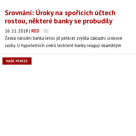
Srovnání: Úroky na spořících účtech
rostou, některé banky se probudily
16. 11. 2018
|
RED
Česká národní banka letos již pětkrát zvýšila základní úrokové
sazby. U hypotečních úvěrů leckteré banky reagují okamžitým
zdražením hypoték, ale u spořicích produktů je navyšování sazeb
zdlouhavější. Některé banky dokonce sazby na u svých spořicích
NAŠE PENÍZE
produktů nezměnily několik let. Přinášíme vám kompletní přehled
úroků na spořicích účtech u tuzemských bank.