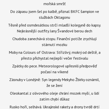
mořská smršť
Do zápasu jsem šel po kalbě, přiznal BKFC šampion ve
službách Oktagonu
Těsně před osmdesátkou strčí mladší kolegyně do kapsy.
Nejkrásnější outfity Jany Švandové berou dech
Chudoba zanechává stopu. Finanční potíže zrychlují
stárnutí mozku
Moby na Colours of Ostrava: Střízlivý, mokrý od deště, a
přesto přichystal nejlepší večer festivalu
Zpátky do pece. Meteorologové upřesnili předpověď
počasí na víkend
Zásnuby v Londýně: Syn legendy Mekyho Žbirky oznámil,
že se žení
Oleokantal z olivového oleje chrání mozek myší, u lidí
zatím chybí důkaz
Rusko hoří, selhává. Ukrajinské rakety a drony tvrdě drtí