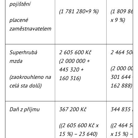
pojištění
(1 781 280×9 %)
(1 809 864
placené
x 9 %)
zaměstnavatelem
Superhrubá
2 605 600 Kč
2 464 500 
mzda
(2 000 000 +
(2 000 000
445 320 +
(zaokrouhleno na
301 644 +
160 316)
celá sta dolů)
162 888)
Daň z příjmu
367 200 Kč
344 835 Kč
((2 605 600 Kč x
((2 464 500
15 %) – 23 640)
x 15 %) –