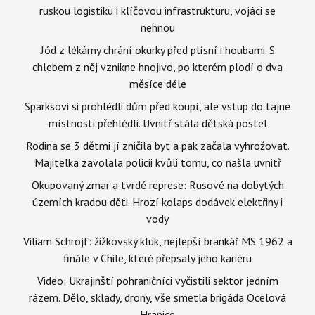
ruskou logistiku i klíčovou infrastrukturu, vojáci se
nehnou
Jód z lékárny chrání okurky před plísní i houbami. S
chlebem z něj vznikne hnojivo, po kterém plodí o dva
měsíce déle
Sparksovi si prohlédli dům před koupí, ale vstup do tajné
místnosti přehlédli. Uvnitř stála dětská postel
Rodina se 3 dětmi jí zničila byt a pak začala vyhrožovat.
Majitelka zavolala policii kvůli tomu, co našla uvnitř
Okupovaný zmar a tvrdé represe: Rusové na dobytých
územích kradou děti. Hrozí kolaps dodávek elektřiny i
vody
Viliam Schrojf: žižkovský kluk, nejlepší brankář MS 1962 a
finále v Chile, které přepsaly jeho kariéru
Video: Ukrajinští pohraničníci vyčistili sektor jedním
rázem. Dělo, sklady, drony, vše smetla brigáda Ocelová
Hranice