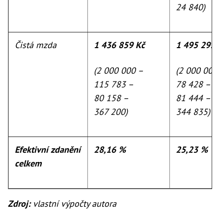
24 840)
Čistá mzda
1 436 859 Kč
1 495 293 
(2 000 000 –
(2 000 000
115 783 –
78 428 –
80 158 –
81 444 –
367 200)
344 835)
Efektivní zdanění
28,16 %
25,23 %
celkem
Zdroj:
vlastní výpočty autora