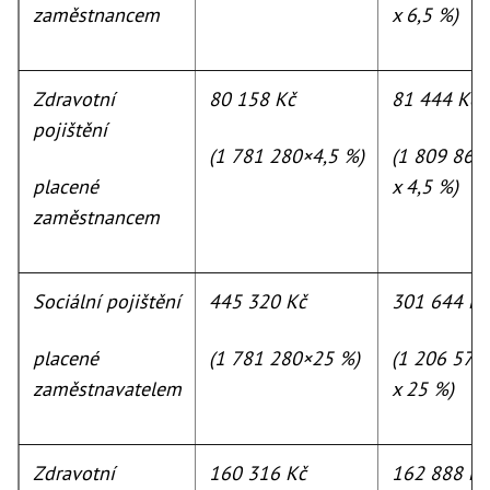
zaměstnancem
x 6,5 %)
Zdravotní
80 158 Kč
81 444 Kč
pojištění
(1 781 280×4,5 %)
(1 809 864
placené
x 4,5 %)
zaměstnancem
Sociální pojištění
445 320 Kč
301 644 Kč
placené
(1 781 280×25 %)
(1 206 576
zaměstnavatelem
x 25 %)
Zdravotní
160 316 Kč
162 888 Kč