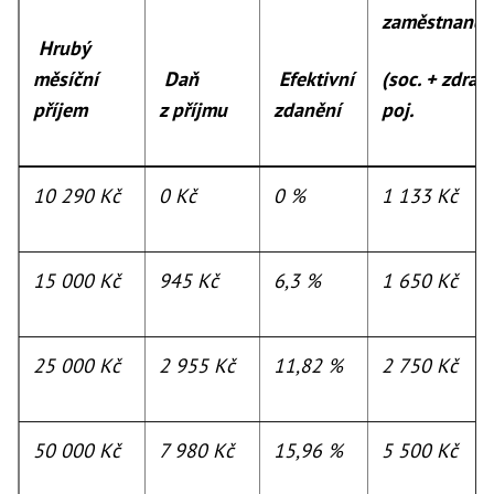
zaměstnanc
Hrubý
měsíční
Daň
Efektivní
(soc. + zdrav.
příjem
z příjmu
zdanění
poj.
10 290 Kč
0 Kč
0 %
1 133 Kč
15 000 Kč
945 Kč
6,3 %
1 650 Kč
25 000 Kč
2 955 Kč
11,82 %
2 750 Kč
50 000 Kč
7 980 Kč
15,96 %
5 500 Kč