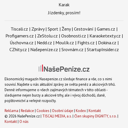
Karak
Jízdenky, prosím!
Tiscali.cz
|
Zprávy
|
Sport
|
Ženy
|
Cestování
|
Games.cz
|
Profigamers.cz
|
ZeStolu.cz
|
Osobnosti.cz
|
Karaoketexty.cz
|
Úschovna.cz
|
Nedd.cz
|
Moulík.cz
|
Fights.cz
|
Dokina.cz
|
CZhity.cz
|
Našepeníze.cz
|
Srovnám.cz
|
StartupInsider.cz
Ekonomický magazín Nasepenize.cz sleduje finance a vše, co s nimi
souvisí. Najdete u nás aktuální zprávy ze světa peněz a akciových trhů.
Denně informujeme o všech zajímavých tématech v této oblasti -
sledujeme nejen burzy a akciové trhy, ale i vývoj důchodů, daně,
pojišťovnictví a veřejné rozpočty.
Reklama
|
Redakce
|
Cookies
|
Osobní údaje
|
Kodex
|
Kontakt
© 2026 NašePeníze.cz |
TISCALI MEDIA, a.s.
|
Člen skupiny DIGNITY, s.r.o.
|
Kontakt
|
O nás