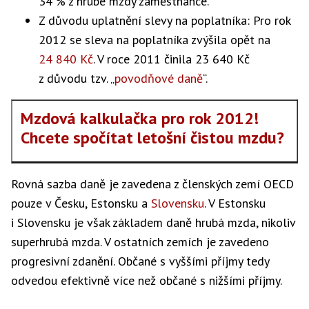
34 % z hrubé mzdy zaměstnance.
Z důvodu uplatnění slevy na poplatníka: Pro rok
2012 se sleva na poplatníka zvýšila opět na
24 840 Kč
. V roce 2011 činila 23 640 Kč
z důvodu tzv. „
povodňové daně
“.
Mzdová kalkulačka
pro rok 2012!
Chcete spočítat letošní čistou mzdu?
Rovná sazba daně je zavedena z členských zemí OECD
pouze v Česku, Estonsku a
Slovensku
. V Estonsku
i Slovensku je však základem daně hrubá mzda, nikoliv
superhrubá mzda. V ostatních zemích je zavedeno
progresivní zdanění. Občané s vyššími příjmy tedy
odvedou efektivně více než občané s nižšími příjmy.