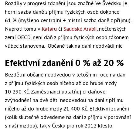
Rozdíly v progresi zdanění jsou značné. Ve Švédsku je
horní sazba daně z příjmu fyzických osob dokonce
61 % (myšleno centrální + místní sazba daně z příjmu).
Naproti tomu v
Kataru
či
Saudské Arábii
, nečlenských
zemí OECD, není daň z příjmu fyzických osob zákonem
vůbec stanovena. Občané tak na dani neodvádí nic.
Efektivní zdanění 0 % až 20 %
Bezdětní občané neodvedou v letošním roce na dani
z příjmu fyzických osob ničeho až do hrubé mzdy
10 290 Kč. Zaměstnanci uplatňující daňové
zvýhodnění na dvě děti neodvedou na dani z příjmu
ničeho až do hrubé mzdy 21 400 Kč. Efektivní zdanění
(kolik skutečně odvedeme na dani z příjmu v porovnání
s naší mzdou), tak v Česku pro rok 2012 kleslo.