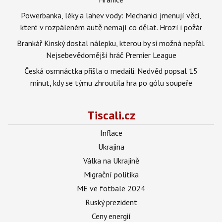
Powerbanka, léky a lahev vody: Mechanici jmenují věci,
které v rozpáleném autě nemají co dělat. Hrozí i požár
Brankář Kinský dostal nálepku, kterou by si možná nepřál.
Nejsebevědomější hráč Premier League
Česká osmnáctka přišla o medaili. Nedvěd popsal 15
minut, kdy se týmu zhroutila hra po gólu soupeře
Tiscali.cz
Inflace
Ukrajina
Válka na Ukrajině
Migrační politika
ME ve fotbale 2024
Ruský prezident
Ceny energií