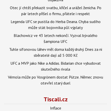
Otec jí chtěl překazit svatbu, křičel a urážel ženicha. Po
pár letech přišel o firmu, přátele i respekt
Legenda UFC se pustila do Herba Deana. Chyba sudího
může stát bojovníka půl výplaty
Blachowicz ve 43 letech nekončí. Vyzval bývalého
šampiona UFC
Tuhle sifonovou láhev měl doma každý druhý. Dnes za ni
sběratelé dají až 5 000 Kč
UFC a MVP jako Nike a Adidas. Bidarian chce vybudovat
skutečného rivala
Vémola může po Vosgrönem dostat Pütze. Němec znovu
otevřel starý duel
Tiscali.cz
Inflace