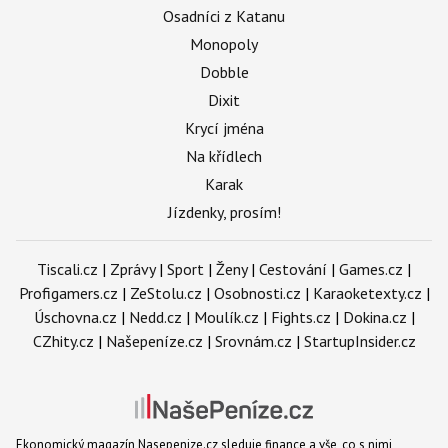
Osadníci z Katanu
Monopoly
Dobble
Dixit
Krycí jména
Na křídlech
Karak
Jízdenky, prosím!
Tiscali.cz
|
Zprávy
|
Sport
|
Ženy
|
Cestování
|
Games.cz
|
Profigamers.cz
|
ZeStolu.cz
|
Osobnosti.cz
|
Karaoketexty.cz
|
Úschovna.cz
|
Nedd.cz
|
Moulík.cz
|
Fights.cz
|
Dokina.cz
|
CZhity.cz
|
Našepeníze.cz
|
Srovnám.cz
|
StartupInsider.cz
Ekonomický magazín Nasepenize.cz sleduje finance a vše, co s nimi