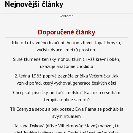
Nejnovější články
Doporučené články
Klid od otravného bzučení: Action zlevnil lapač hmyzu,
vyčistí dvacet metrů prostoru
Silně tlumené tenisky mohou tlumit i váš krevní oběh,
ukazuje anatomie chodidla
2. ledna 1965 poprvé zazněla znělka Večerníčku: Jak
vznikl pořad, který vychoval generace českých dětí
„Chci psát písničky, ne točit reelska.“ Katarzia o selhání,
terapii a online samotě
Tři Edeny za sebou a pak postel: Ewa Farna se pochlubila
svým rituálem
Tatiana Dyková (dříve Vilhelmová): Slavný manžel, tři
děti, kariéra i výhra v show Tvoje tvář má známý hlas