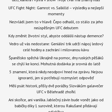
UFC Fight Night: Gamrot vs. Salkilld – výsledky a nejlepší
momenty
Nezvládl jsem to v hlavě. Čepo odhalil, co stálo za jeho
neúspěšným UFC debutem
Kdy změnit životní styl, abyste oddálili nástup demence?
Vedro už vás nedostane: Geniální trik udrží nápoj ledový
celé hodiny a zachrání i milovanou kávu
Španělsko spěchá Ukrajině na pomoc, dny ruských pěšáků
se chýlí ke konci. Mohutná dodávka je srovná do latě
5 znamení, která nikdy neodpoví hned na zprávu. Nejsou
ignoranti, jen si potřebují rozmyslet odpověď
Měli psát historii, přišly dvě porážky. Slovákům galavečer
UFC v Bělehradě zhořkl
Ani skořice, ani vanilka. Jablečný závin bude vonět jako od
babičky díky 1 surovině, kterou Rakušané přidávají
odjakživa