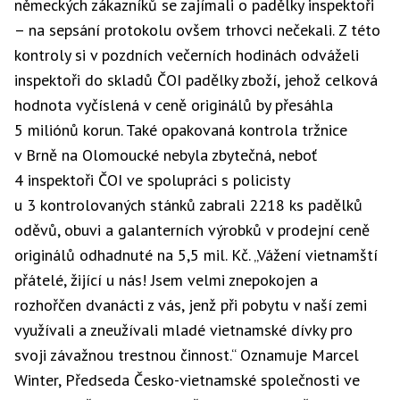
německých zákazníků se zajímali o padělky inspektoři
– na sepsání protokolu ovšem trhovci nečekali. Z této
kontroly si v pozdních večerních hodinách odváželi
inspektoři do skladů
ČOI
padělky
zboží
, jehož celková
hodnota vyčíslená v ceně originálů by přesáhla
5 miliónů korun. Také opakovaná kontrola tržnice
v Brně na Olomoucké nebyla zbytečná, neboť
4 inspektoři ČOI ve spolupráci s policisty
u 3 kontrolovaných stánků zabrali 2218 ks padělků
oděvů, obuvi a galanterních výrobků v prodejní ceně
originálů odhadnuté na 5,5 mil. Kč. „Vážení vietnamští
přátelé, žijící u nás! Jsem velmi znepokojen a
rozhořčen dvanácti z vás, jenž při pobytu v naší zemi
využívali a zneužívali mladé vietnamské dívky pro
svoji závažnou trestnou činnost.“ Oznamuje Marcel
Winter, Předseda Česko-vietnamské společnosti ve