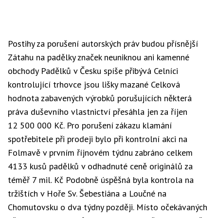
Postihy za porušení autorských práv budou přísnější
Zátahu na
padělky
značek neuniknou ani kamenné
obchody Padělků v Česku spíše přibývá Celníci
kontrolující trhovce jsou lišky mazané Celková
hodnota zabavených výrobků porušujících některá
práva duševního vlastnictví přesáhla jen za říjen
12 500 000 Kč. Pro porušení zákazu klamání
spotřebitel
e při prodeji bylo při kontrolní akci na
Folmavě v prvním říjnovém týdnu zabráno celkem
4133 kusů padělků v odhadnuté ceně originálů za
téměř 7 mil. Kč Podobně úspěšná byla kontrola na
tržištích v Hoře Sv. Šebestiána a Loučné na
Chomutovsku o dva týdny později. Místo očekávaných