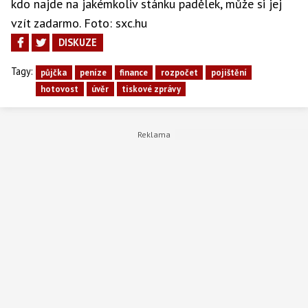
kdo najde na jakémkoliv stánku padělek, může si jej
vzít zadarmo. Foto: sxc.hu
DISKUZE
Tagy:
půjčka
peníze
finance
rozpočet
pojištění
hotovost
úvěr
tiskové zprávy