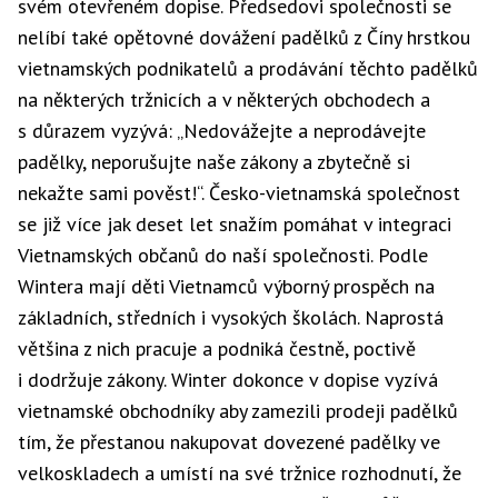
svém otevřeném dopise. Předsedovi společnosti se
nelíbí také opětovné dovážení padělků z Číny hrstkou
vietnamských podnikatelů a prodávání těchto padělků
na některých tržnicích a v některých obchodech a
s důrazem vyzývá: „Nedovážejte a neprodávejte
padělky, neporušujte naše
zákon
y a zbytečně si
nekažte sami pověst!“. Česko-vietnamská společnost
se již více jak deset let snažím pomáhat v integraci
Vietnamských občanů do naší společnosti. Podle
Wintera mají děti Vietnamců výborný prospěch na
základních, středních i vysokých školách. Naprostá
většina z nich pracuje a podniká čestně, poctivě
i dodržuje zákony. Winter dokonce v dopise vyzívá
vietnamské obchodníky aby zamezili prodeji padělků
tím, že přestanou nakupovat dovezené padělky ve
velkoskladech a umístí na své tržnice rozhodnutí, že