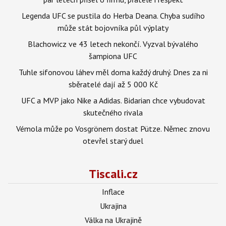
Legenda UFC se pustila do Herba Deana. Chyba sudího
může stát bojovníka půl výplaty
Blachowicz ve 43 letech nekončí. Vyzval bývalého
šampiona UFC
Tuhle sifonovou láhev měl doma každý druhý. Dnes za ni
sběratelé dají až 5 000 Kč
UFC a MVP jako Nike a Adidas. Bidarian chce vybudovat
skutečného rivala
Vémola může po Vosgrönem dostat Pütze. Němec znovu
otevřel starý duel
Tiscali.cz
Inflace
Ukrajina
Válka na Ukrajině