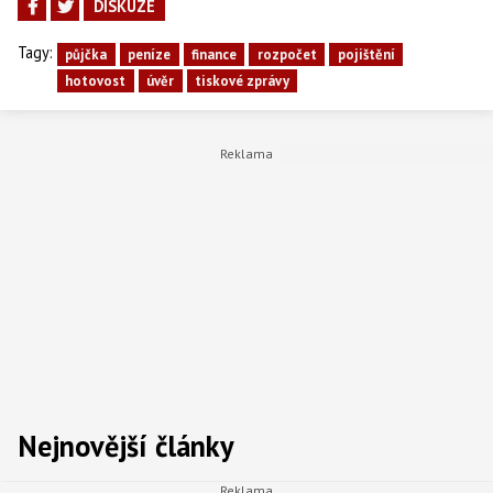
DISKUZE
Tagy:
půjčka
peníze
finance
rozpočet
pojištění
hotovost
úvěr
tiskové zprávy
Nejnovější články