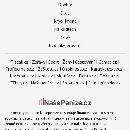
Dobble
Dixit
Krycí jména
Na křídlech
Karak
Jízdenky, prosím!
Tiscali.cz
|
Zprávy
|
Sport
|
Ženy
|
Cestování
|
Games.cz
|
Profigamers.cz
|
ZeStolu.cz
|
Osobnosti.cz
|
Karaoketexty.cz
|
Úschovna.cz
|
Nedd.cz
|
Moulík.cz
|
Fights.cz
|
Dokina.cz
|
CZhity.cz
|
Našepeníze.cz
|
Srovnám.cz
|
StartupInsider.cz
Ekonomický magazín Nasepenize.cz sleduje finance a vše, co s nimi
souvisí. Najdete u nás aktuální zprávy ze světa peněz a akciových trhů.
Denně informujeme o všech zajímavých tématech v této oblasti -
sledujeme nejen burzy a akciové trhy, ale i vývoj důchodů, daně,