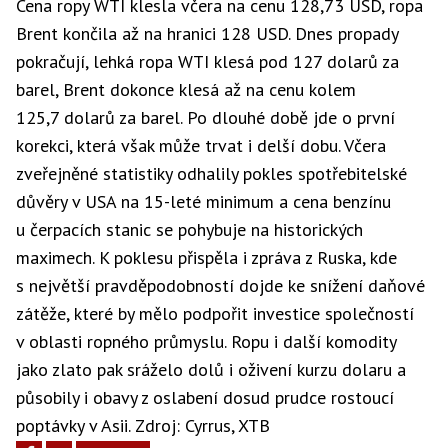
Cena ropy WTI klesla včera na cenu 128,73 USD, ropa
Brent končila až na hranici 128 USD. Dnes propady
pokračují, lehká ropa WTI klesá pod 127 dolarů za
barel, Brent dokonce klesá až na cenu kolem
125,7 dolarů za barel. Po dlouhé době jde o první
korekci, která však může trvat i delší dobu. Včera
zveřejněné statistiky odhalily pokles spotřebitelské
důvěry v USA na 15-leté minimum a cena benzínu
u čerpacích stanic se pohybuje na historických
maximech. K poklesu přispěla i zpráva z Ruska, kde
s největší pravděpodobností dojde ke snížení daňové
zátěže, které by mělo podpořit investice společností
v oblasti ropného průmyslu. Ropu i další komodity
jako zlato pak sráželo dolů i oživení kurzu dolaru a
působily i obavy z oslabení dosud prudce rostoucí
poptávky v Asii. Zdroj: Cyrrus, XTB