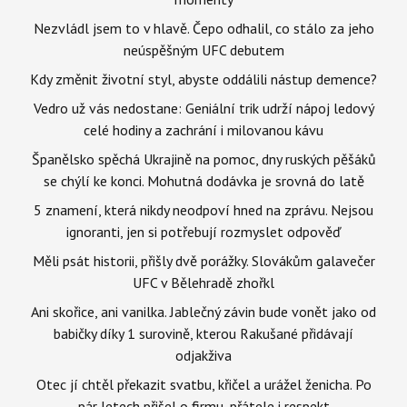
Nezvládl jsem to v hlavě. Čepo odhalil, co stálo za jeho
neúspěšným UFC debutem
Kdy změnit životní styl, abyste oddálili nástup demence?
Vedro už vás nedostane: Geniální trik udrží nápoj ledový
celé hodiny a zachrání i milovanou kávu
Španělsko spěchá Ukrajině na pomoc, dny ruských pěšáků
se chýlí ke konci. Mohutná dodávka je srovná do latě
5 znamení, která nikdy neodpoví hned na zprávu. Nejsou
ignoranti, jen si potřebují rozmyslet odpověď
Měli psát historii, přišly dvě porážky. Slovákům galavečer
UFC v Bělehradě zhořkl
Ani skořice, ani vanilka. Jablečný závin bude vonět jako od
babičky díky 1 surovině, kterou Rakušané přidávají
odjakživa
Otec jí chtěl překazit svatbu, křičel a urážel ženicha. Po
pár letech přišel o firmu, přátele i respekt