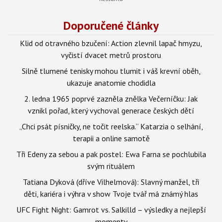
Doporučené články
Klid od otravného bzučení: Action zlevnil lapač hmyzu,
vyčistí dvacet metrů prostoru
Silně tlumené tenisky mohou tlumit i váš krevní oběh,
ukazuje anatomie chodidla
2. ledna 1965 poprvé zazněla znělka Večerníčku: Jak
vznikl pořad, který vychoval generace českých dětí
„Chci psát písničky, ne točit reelska.“ Katarzia o selhání,
terapii a online samotě
Tři Edeny za sebou a pak postel: Ewa Farna se pochlubila
svým rituálem
Tatiana Dyková (dříve Vilhelmová): Slavný manžel, tři
děti, kariéra i výhra v show Tvoje tvář má známý hlas
UFC Fight Night: Gamrot vs. Salkilld – výsledky a nejlepší
momenty