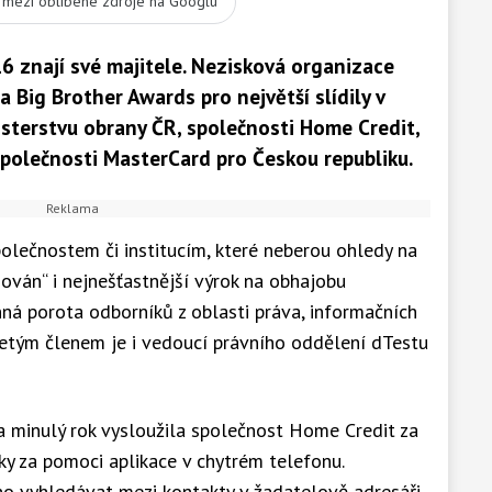
t mezi oblíbené zdroje na Googlu
6 znají své majitele. Nezisková organizace
 Big Brother Awards pro největší slídily v
sterstvu obrany ČR, společnosti Home Credit,
společnosti MasterCard pro Českou republiku.
olečnostem či institucím, které neberou ohledy na
ňován“ i nejnešťastnější výrok na obhajobu
ná porota odborníků z oblasti práva, informačních
letým členem je i vedoucí právního oddělení dTestu
 za minulý rok vysloužila společnost Home Credit za
y za pomoci aplikace v chytrém telefonu.
ho vyhledávat mezi kontakty v žadatelově adresáři