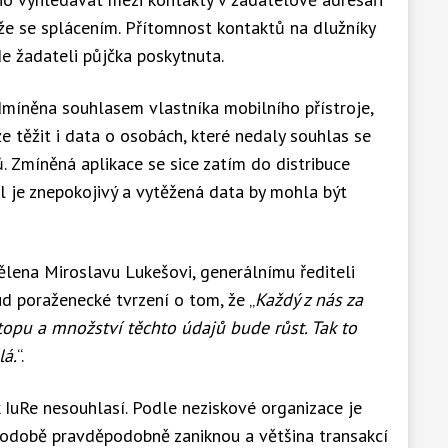
íže se splácením. Přítomnost kontaktů na dlužníky
e žadateli půjčka poskytnuta.
odmíněna souhlasem vlastníka mobilního přístroje,
 těžit i data o osobách, které nedaly souhlas se
 Zmíněná aplikace se sice zatím do distribuce
el je znepokojivý a vytěžená data by mohla být
ělena Miroslavu Lukešovi, generálnímu řediteli
d poraženecké tvrzení o tom, že „
Každý z nás za
opu a množství těchto údajů bude růst. Tak to
lá.
“.
 IuRe nesouhlasí. Podle neziskové organizace je
 podobě pravděpodobně zaniknou a většina transakcí