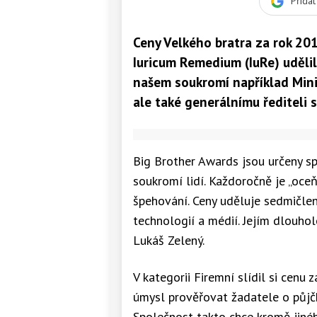
Přida
Ceny Velkého bratra za rok 201
Iuricum Remedium (IuRe) udělila
našem soukromí například Mini
ale také generálnímu řediteli 
Big Brother Awards jsou určeny sp
soukromí lidí. Každoročně je „oce
špehování. Ceny uděluje sedmičlen
technologií a médií. Jejím dlouho
Lukáš Zelený.
V kategorii Firemní slídil si cenu
úmysl prověřovat žadatele o půjčk
Společnost takto chce kromě jiné