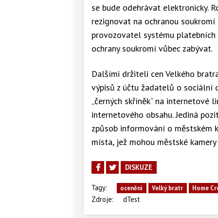
se bude odehrávat elektronicky. R
rezignovat na ochranou soukromí 
provozovatel systému platebních 
ochrany soukromí vůbec zabývat.
Dalšími držiteli cen Velkého bratr
výpisů z účtu žadatelů o sociální
„černých skříněk“ na internetové 
internetového obsahu. Jediná pozit
způsob informování o městském k
místa, jež mohou městské kamery 
DISKUZE
Tagy:
ocenění
Velký bratr
Home Cr
Zdroje:
dTest