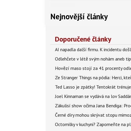
Nejnovější články
Doporučené články
AI napadla další firmu. K incidentu doš
Odlehčete v létě svým nohám aneb tip
Hovězí maso stojí za 41 procenty odle
Ze Stranger Things na pódia: Herci, kt
Ted Lasso je zpátky! Tentokrát trénuj
Joel Kinnaman se vydává na lov Saddám
Zákulisí show očima Jana Bendiga: Pro
Černé díry mohou skrývat stopu mimoze
Octomilky v kuchyni? Zapomeňte na plác