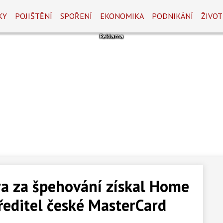
KY
POJIŠTĚNÍ
SPOŘENÍ
EKONOMIKA
PODNIKÁNÍ
ŽIVOT
ra za špehování získal Home
 ředitel české MasterCard