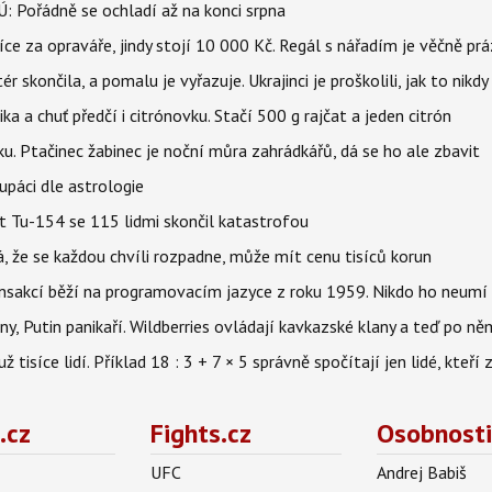
: Pořádně se ochladí až na konci srpna
íce za opraváře, jindy stojí 10 000 Kč. Regál s nářadím je věčně pr
ér skončila, a pomalu je vyřazuje. Ukrajinci je proškolili, jak to nikdy
ika a chuť předčí i citrónovku. Stačí 500 g rajčat a jeden citrón
ku. Ptačinec žabinec je noční můra zahrádkářů, dá se ho ale zbavit
upáci dle astrologie
et Tu-154 se 115 lidmi skončil katastrofou
á, že se každou chvíli rozpadne, může mít cenu tisíců korun
nsakcí běží na programovacím jazyce z roku 1959. Nikdo ho neumí 
ny, Putin panikaří. Wildberries ovládají kavkazské klany a teď po něm
isíce lidí. Příklad 18 : 3 + 7 × 5 správně spočítají jen lidé, kteří 
.cz
Fights.cz
Osobnosti
UFC
Andrej Babiš