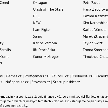
 Creed
Oktagon
Petr Pavel
Clash of The Stars
Hana Zagorová
PFL
Kazma Kazmit
KSW
Kim Kardashian
I am Figter
Karlos Vémola
Sumó
Marek Ztracen
uty
Karlos Vémola
Taylor Swift
Scrolls
Jiří Procházka
Emma Smetan
 Come:
Conor McGregor
Timothée Chal
ce
ní
|
Games.cz
|
Profigamers.cz
|
ZeStolu.cz
|
Osobnosti.cz
|
Karaoke
cz
|
Našepeníze.cz
|
Srovnám.cz
|
StartupInsider.cz
magazín Nasepenize.cz sleduje finance a vše, co s nimi souvisí. Najdete u nás ak
mujeme o všech zajímavých tématech v této oblasti - sledujeme nejen burzy a akci
ví a veřejné rozpočty.