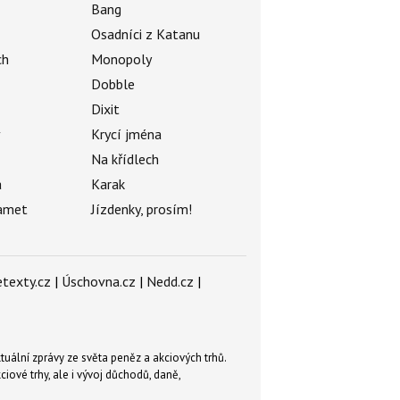
Bang
Osadníci z Katanu
ch
Monopoly
Dobble
Dixit
ý
Krycí jména
Na křídlech
a
Karak
amet
Jízdenky, prosím!
texty.cz
|
Úschovna.cz
|
Nedd.cz
|
tuální zprávy ze světa peněz a akciových trhů.
ové trhy, ale i vývoj důchodů, daně,