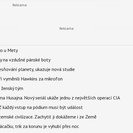
lo u Mety
y na vzdušné pánské boty
sňování planety, ukazuje nová studie
eří vyměnili Hawkins za mikrofon
e ženský tým
a Husajna. Nový seriál ukáže jednu z největších operací CIA
č každý vstup na pódium musí být událost
mské civilizace. Zachytit ji dokážeme i ze Země
ačku, trik za korunu je vyhubí přes noc