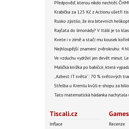
Předpověď, kterou nikdo nechtěl. ČHMÚ
Krabička za 125 Kč z Actionu ušetří tis
Rusko zjistilo, že éra bitevních helikopt
Rajčata do limonády? V Itálii je to klas
Kvete i v zimě a stačí mu kousek kořín
Nejhloupější znamení zvěrokruhu: 4 hl
Ve vzduchu vydržel jen devět minut. L
Maličká knížka po babičce, která vypad
„Azbest IT světa“: 70 % světových tra
Střelba u Kremlu kvůli e-shopu za bilio
Tato matematická hádanka nachytala už t
Tiscali.cz
Games
Inflace
Recenze