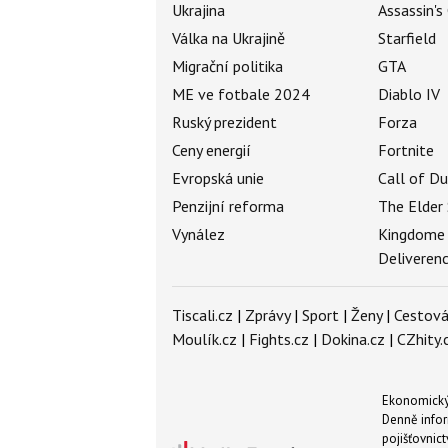
Ukrajina
Assassin's
Válka na Ukrajině
Starfield
Migrační politika
GTA
ME ve fotbale 2024
Diablo IV
Ruský prezident
Forza
Ceny energií
Fortnite
Evropská unie
Call of D
Penzijní reforma
The Elder 
Vynález
Kingdome
Deliveren
Tiscali.cz
|
Zprávy
|
Sport
|
Ženy
|
Cestová
Moulík.cz
|
Fights.cz
|
Dokina.cz
|
CZhity.
Ekonomický 
Denně infor
pojišťovnict