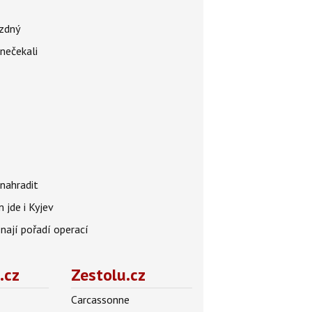
ázdný
 nečekali
nahradit
 jde i Kyjev
znají pořadí operací
.cz
Zestolu.cz
Carcassonne