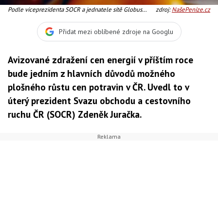
Podle viceprezidenta SOCR a jednatele sítě Globus
zdroj:
NašePeníze.cz
Petra Vyhnálka bude nicméně růst cen potravin brzdit
konkurence maloobchodních sítí, Foto:SXC
Přidat mezi oblíbené zdroje na Googlu
Avizované zdražení cen energií v příštím roce
bude jedním z hlavních důvodů možného
plošného růstu cen potravin v ČR. Uvedl to v
úterý prezident Svazu obchodu a cestovního
ruchu ČR (SOCR) Zdeněk Juračka.