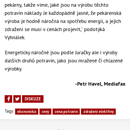
pekárny, takže víme, jaké jsou na výrobu těchto
potravin náklady. Je každopádně jasné, že pekárenská
výroba je hodně náročná na spotřebu energií, a jejich
zdražení se musí v cenách projevit,“ podotýká
Vyhnálek.
Energeticky náročné jsou podle Juračky ale i výroby
dalších druhů potravin, jako jsou mražené či chlazené
výrobky.
-Petr Havel, Mediafax
DISKUZE
Tagy:
ekonomika
ceny
cena potravin
zdražení elektřiny