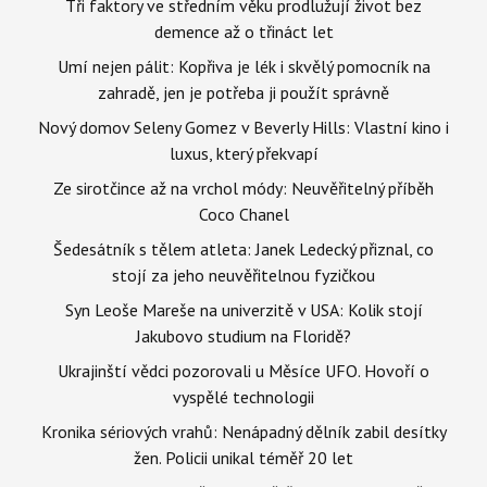
Tři faktory ve středním věku prodlužují život bez
demence až o třináct let
Umí nejen pálit: Kopřiva je lék i skvělý pomocník na
zahradě, jen je potřeba ji použít správně
Nový domov Seleny Gomez v Beverly Hills: Vlastní kino i
luxus, který překvapí
Ze sirotčince až na vrchol módy: Neuvěřitelný příběh
Coco Chanel
Šedesátník s tělem atleta: Janek Ledecký přiznal, co
stojí za jeho neuvěřitelnou fyzičkou
Syn Leoše Mareše na univerzitě v USA: Kolik stojí
Jakubovo studium na Floridě?
Ukrajinští vědci pozorovali u Měsíce UFO. Hovoří o
vyspělé technologii
Kronika sériových vrahů: Nenápadný dělník zabil desítky
žen. Policii unikal téměř 20 let