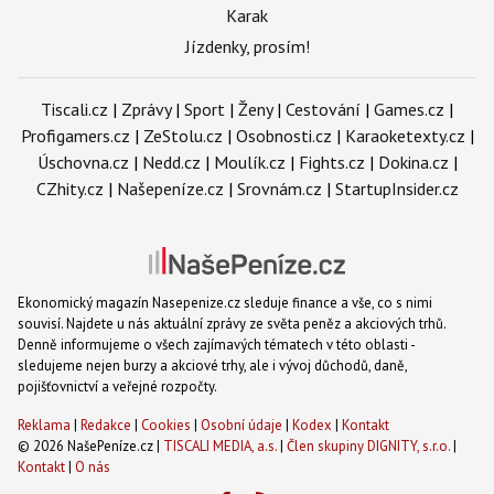
Karak
Jízdenky, prosím!
Tiscali.cz
|
Zprávy
|
Sport
|
Ženy
|
Cestování
|
Games.cz
|
Profigamers.cz
|
ZeStolu.cz
|
Osobnosti.cz
|
Karaoketexty.cz
|
Úschovna.cz
|
Nedd.cz
|
Moulík.cz
|
Fights.cz
|
Dokina.cz
|
CZhity.cz
|
Našepeníze.cz
|
Srovnám.cz
|
StartupInsider.cz
Ekonomický magazín Nasepenize.cz sleduje finance a vše, co s nimi
souvisí. Najdete u nás aktuální zprávy ze světa peněz a akciových trhů.
Denně informujeme o všech zajímavých tématech v této oblasti -
sledujeme nejen burzy a akciové trhy, ale i vývoj důchodů, daně,
pojišťovnictví a veřejné rozpočty.
Reklama
|
Redakce
|
Cookies
|
Osobní údaje
|
Kodex
|
Kontakt
© 2026 NašePeníze.cz |
TISCALI MEDIA, a.s.
|
Člen skupiny DIGNITY, s.r.o.
|
Kontakt
|
O nás