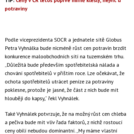
TIP:
Ceny v ČR letos poprvé mírně klesly, nejvíc u
potraviny
Podle viceprezidenta SOCR a jednatele sítě Globus
Petra Vyhnálka bude nicméně růst cen potravin brzdit
konkurence maloobchodních sítí na tuzemském trhu.
„Důležitá bude především spotřebitelská nálada a
chování spotřebitelů v příštím roce. Lze očekávat, že
ochota spotřebitelů utrácet peníze za potraviny
poklesne, protože je jasné, že část z nich bude mít
hlouběji do kapsy,“ řekl Vyhnálek.
Také Vyhnálek potvrzuje, že na možný růst cen chleba
a pečiva bude mít vliv řada faktorů, z nichž rostoucí
ceny obilí nebudou dominantní. „My máme vlastní