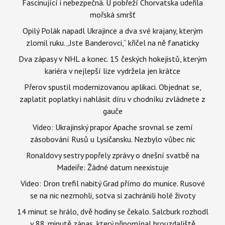
Fascinující i nebezpečná. U pobřeží Chorvatska udeřila
mořská smršť
Opilý Polák napadl Ukrajince a dva své krajany, kterým
zlomil ruku. „Jste Banderovci,“ křičel na ně fanaticky
Dva zápasy v NHL a konec. 15 českých hokejistů, kterým
kariéra v nejlepší lize vydržela jen krátce
Přerov spustil modernizovanou aplikaci. Objednat se,
zaplatit poplatky i nahlásit díru v chodníku zvládnete z
gauče
Video: Ukrajinský prapor Apache srovnal se zemí
zásobování Rusů u Lysičansku. Nezbylo vůbec nic
Ronaldovy sestry popřely zprávy o dnešní svatbě na
Madeiře: Žádné datum neexistuje
Video: Dron trefil nabitý Grad přímo do munice. Rusové
se na nic nezmohli, sotva si zachránili holé životy
14 minut se hrálo, dvě hodiny se čekalo. Salcburk rozhodl
v 88. minutě zápas, který připomínal brouzdaliště