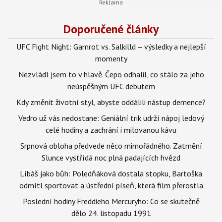
Doporučené články
UFC Fight Night: Gamrot vs. Salkilld – výsledky a nejlepší
momenty
Nezvládl jsem to v hlavě. Čepo odhalil, co stálo za jeho
neúspěšným UFC debutem
Kdy změnit životní styl, abyste oddálili nástup demence?
Vedro už vás nedostane: Geniální trik udrží nápoj ledový
celé hodiny a zachrání i milovanou kávu
Srpnová obloha předvede něco mimořádného. Zatmění
Slunce vystřídá noc plná padajících hvězd
Líbáš jako bůh: Poledňáková dostala stopku, Bartoška
odmítl sportovat a ústřední píseň, která film přerostla
Poslední hodiny Freddieho Mercuryho: Co se skutečně
dělo 24. listopadu 1991