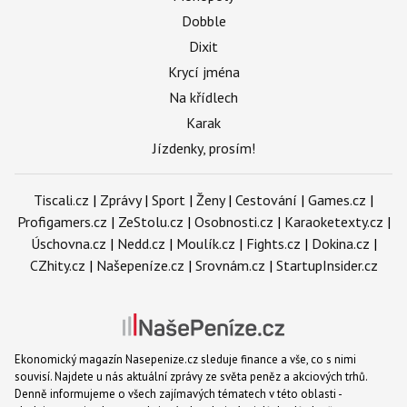
Dobble
Dixit
Krycí jména
Na křídlech
Karak
Jízdenky, prosím!
Tiscali.cz
|
Zprávy
|
Sport
|
Ženy
|
Cestování
|
Games.cz
|
Profigamers.cz
|
ZeStolu.cz
|
Osobnosti.cz
|
Karaoketexty.cz
|
Úschovna.cz
|
Nedd.cz
|
Moulík.cz
|
Fights.cz
|
Dokina.cz
|
CZhity.cz
|
Našepeníze.cz
|
Srovnám.cz
|
StartupInsider.cz
Ekonomický magazín Nasepenize.cz sleduje finance a vše, co s nimi
souvisí. Najdete u nás aktuální zprávy ze světa peněz a akciových trhů.
Denně informujeme o všech zajímavých tématech v této oblasti -