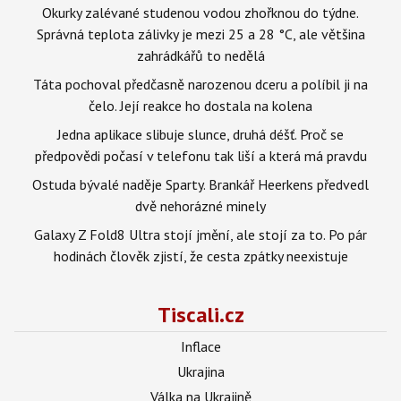
Okurky zalévané studenou vodou zhořknou do týdne.
Správná teplota zálivky je mezi 25 a 28 °C, ale většina
zahrádkářů to nedělá
Táta pochoval předčasně narozenou dceru a políbil ji na
čelo. Její reakce ho dostala na kolena
Jedna aplikace slibuje slunce, druhá déšť. Proč se
předpovědi počasí v telefonu tak liší a která má pravdu
Ostuda bývalé naděje Sparty. Brankář Heerkens předvedl
dvě nehorázné minely
Galaxy Z Fold8 Ultra stojí jmění, ale stojí za to. Po pár
hodinách člověk zjistí, že cesta zpátky neexistuje
Tiscali.cz
Inflace
Ukrajina
Válka na Ukrajině