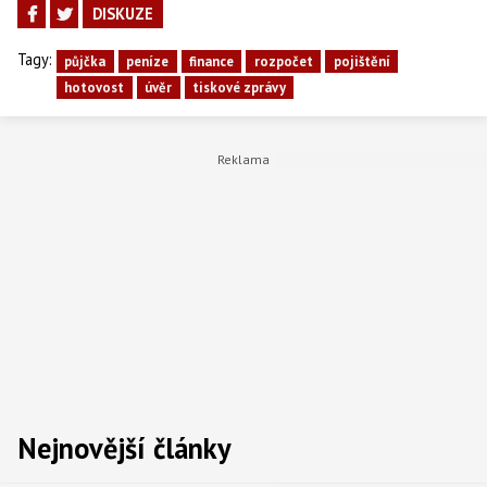
DISKUZE
Tagy:
půjčka
peníze
finance
rozpočet
pojištění
hotovost
úvěr
tiskové zprávy
Nejnovější články