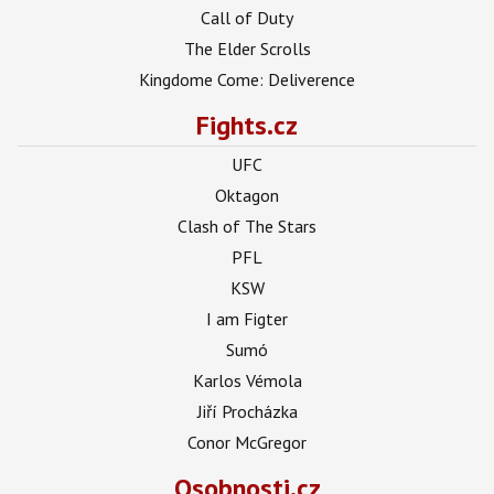
Call of Duty
The Elder Scrolls
Kingdome Come: Deliverence
Fights.cz
UFC
Oktagon
Clash of The Stars
PFL
KSW
I am Figter
Sumó
Karlos Vémola
Jiří Procházka
Conor McGregor
Osobnosti.cz