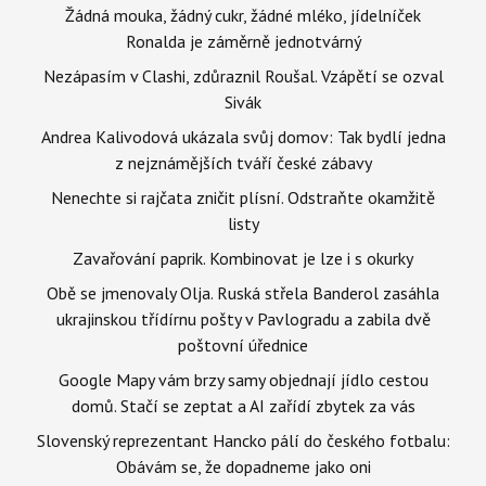
Žádná mouka, žádný cukr, žádné mléko, jídelníček
Ronalda je záměrně jednotvárný
Nezápasím v Clashi, zdůraznil Roušal. Vzápětí se ozval
Sivák
Andrea Kalivodová ukázala svůj domov: Tak bydlí jedna
z nejznámějších tváří české zábavy
Nenechte si rajčata zničit plísní. Odstraňte okamžitě
listy
Zavařování paprik. Kombinovat je lze i s okurky
Obě se jmenovaly Olja. Ruská střela Banderol zasáhla
ukrajinskou třídírnu pošty v Pavlogradu a zabila dvě
poštovní úřednice
Google Mapy vám brzy samy objednají jídlo cestou
domů. Stačí se zeptat a AI zařídí zbytek za vás
Slovenský reprezentant Hancko pálí do českého fotbalu:
Obávám se, že dopadneme jako oni