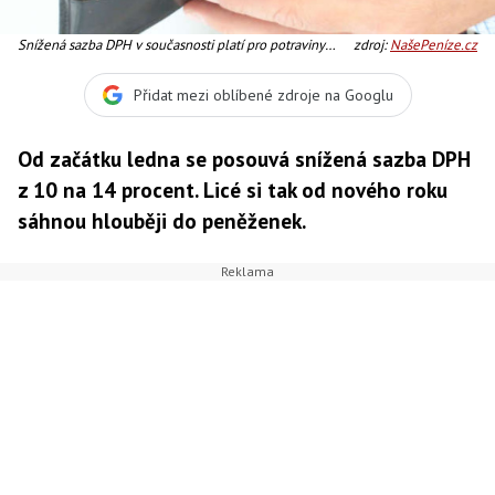
Snížená sazba DPH v současnosti platí pro potraviny
zdroj:
NašePeníze.cz
včetně nápojů, krmiva pro zvířata, léky, dětské pleny a
autosedačky, knihy, noviny a časopisy i nové byty,
Přidat mezi oblíbené zdroje na Googlu
Foto:SXC
Od začátku ledna se posouvá snížená sazba DPH
z 10 na 14 procent. Licé si tak od nového roku
sáhnou hlouběji do peněženek.