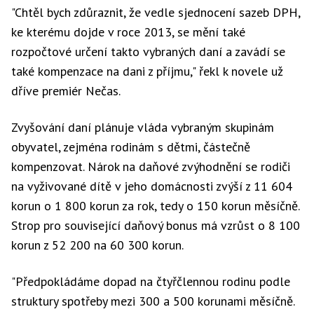
"Chtěl bych zdůraznit, že vedle sjednocení sazeb DPH,
ke kterému dojde v roce 2013, se mění také
rozpočtové určení takto vybraných daní a zavádí se
také kompenzace na dani z příjmu," řekl k novele už
dříve premiér Nečas.
Zvyšování daní plánuje vláda vybraným skupinám
obyvatel, zejména rodinám s dětmi, částečně
kompenzovat. Nárok na daňové zvýhodnění se rodiči
na vyživované dítě v jeho domácnosti zvýší z 11 604
korun o 1 800 korun za rok, tedy o 150 korun měsíčně.
Strop pro související daňový bonus má vzrůst o 8 100
korun z 52 200 na 60 300 korun.
"Předpokládáme dopad na čtyřčlennou rodinu podle
struktury spotřeby mezi 300 a 500 korunami měsíčně.