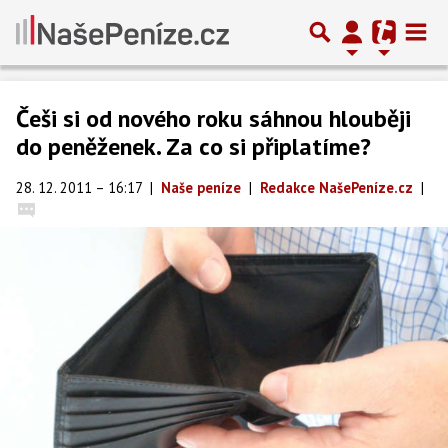
Češi si od nového roku sáhnou hlouběji
do peněženek. Za co si připlatíme?
28. 12. 2011 – 16:17
|
Naše peníze
|
Redakce NašePeníze.cz
|