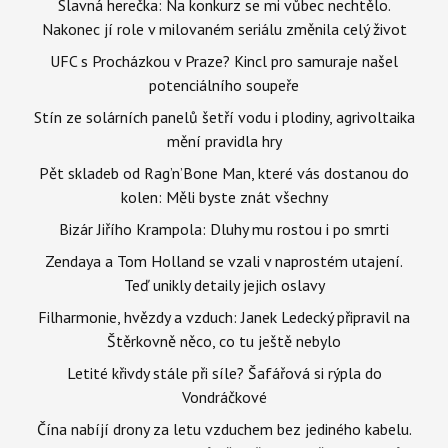
Slavná herečka: Na konkurz se mi vůbec nechtělo.
Nakonec jí role v milovaném seriálu změnila celý život
UFC s Procházkou v Praze? Kincl pro samuraje našel
potenciálního soupeře
Stín ze solárních panelů šetří vodu i plodiny, agrivoltaika
mění pravidla hry
Pět skladeb od Rag’n’Bone Man, které vás dostanou do
kolen: Měli byste znát všechny
Bizár Jiřího Krampola: Dluhy mu rostou i po smrti
Zendaya a Tom Holland se vzali v naprostém utajení.
Teď unikly detaily jejich oslavy
Filharmonie, hvězdy a vzduch: Janek Ledecký připravil na
Štěrkovně něco, co tu ještě nebylo
Letité křivdy stále při síle? Šafářová si rýpla do
Vondráčkové
Čína nabíjí drony za letu vzduchem bez jediného kabelu.