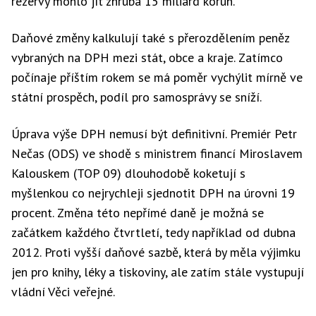
rezervy mohlo jít zhruba 15 miliard korun.
Daňové změny kalkulují také s přerozdělením peněz
vybraných na DPH mezi stát, obce a kraje. Zatímco
počínaje příštím rokem se má poměr vychýlit mírně ve
státní prospěch, podíl pro samosprávy se sníží.
Úprava výše DPH nemusí být definitivní. Premiér Petr
Nečas (ODS) ve shodě s ministrem financí Miroslavem
Kalouskem (TOP 09) dlouhodobě koketují s
myšlenkou co nejrychleji sjednotit DPH na úrovni 19
procent. Změna této nepřímé daně je možná se
začátkem každého čtvrtletí, tedy například od dubna
2012. Proti vyšší daňové sazbě, která by měla výjimku
jen pro knihy, léky a tiskoviny, ale zatím stále vystupují
vládní Věci veřejné.