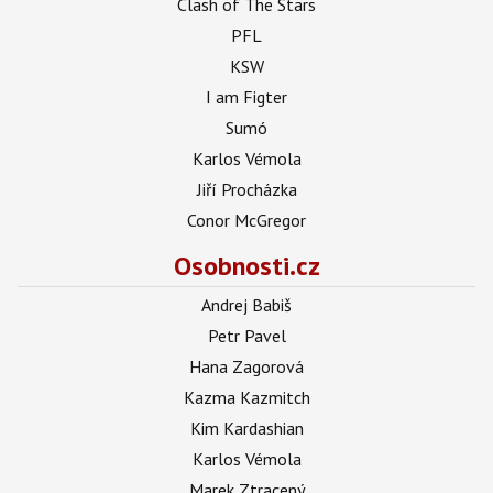
Clash of The Stars
PFL
KSW
I am Figter
Sumó
Karlos Vémola
Jiří Procházka
Conor McGregor
Osobnosti.cz
Andrej Babiš
Petr Pavel
Hana Zagorová
Kazma Kazmitch
Kim Kardashian
Karlos Vémola
Marek Ztracený