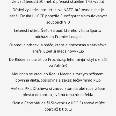
Ze vzdálenosti 30 metrů přenáší stabilně 143 wattů
Děsivý výsledek pro letectva NATO, královna nebe je
jasná: Čínská J-10CE porazila Eurofighter v simulovaných
soubojích 9:0
Letenští utřeli. Švéd Stroud, kterého vábila Sparta,
odchází do Premier League
Olomouc odstavila hráče, který je potrestán v sázkařské
aféře. Elbel si hledá nový klub
De Ridder se pustil do Procházky. Jeho „ninja“ styl označil
za falešný
Mourinho se vrací do Realu Madrid s tvrdým režimem:
povinná dieta, posilovna a zákaz léčby mimo klub
Hvězda PFL Ditcheva si znovu zlomila obě ruce. Zápas
přesto dokončila, svému rohu nic neřekla
Klein a Čepo vidí další Slovenku v UFC. Szabová může
dojít až k titulu