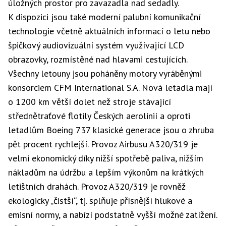
úložných prostor pro zavazadla nad sedadly.
K dispozici jsou také moderní palubní komunikační
technologie včetně aktuálních informací o letu nebo
špičkový audiovizuální systém využívající LCD
obrazovky, rozmístěné nad hlavami cestujících.
Všechny letouny jsou poháněny motory vyráběnými
konsorciem CFM International S.A. Nová letadla mají
o 1200 km větší dolet než stroje stávající
střednětraťové flotily Českých aerolinií a oproti
letadlům Boeing 737 klasické generace jsou o zhruba
pět procent rychlejší. Provoz Airbusu A320/319 je
velmi ekonomický díky nižší spotřebě paliva, nižším
nákladům na údržbu a lepším výkonům na krátkých
letištních drahách. Provoz A320/319 je rovněž
ekologicky „čistší“, tj. splňuje přísnější hlukové a
emisní normy, a nabízí podstatně vyšší možné zatížení.