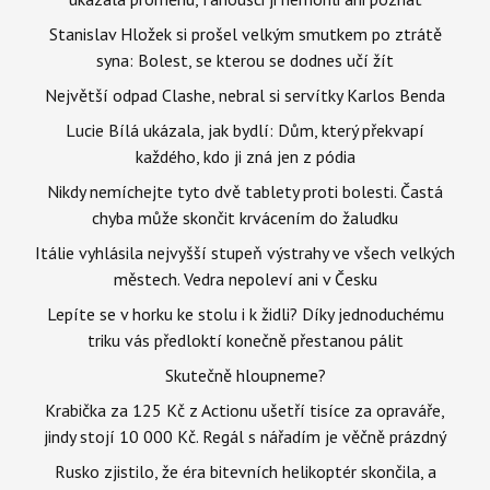
Stanislav Hložek si prošel velkým smutkem po ztrátě
syna: Bolest, se kterou se dodnes učí žít
Největší odpad Clashe, nebral si servítky Karlos Benda
Lucie Bílá ukázala, jak bydlí: Dům, který překvapí
každého, kdo ji zná jen z pódia
Nikdy nemíchejte tyto dvě tablety proti bolesti. Častá
chyba může skončit krvácením do žaludku
Itálie vyhlásila nejvyšší stupeň výstrahy ve všech velkých
městech. Vedra nepoleví ani v Česku
Lepíte se v horku ke stolu i k židli? Díky jednoduchému
triku vás předloktí konečně přestanou pálit
Skutečně hloupneme?
Krabička za 125 Kč z Actionu ušetří tisíce za opraváře,
jindy stojí 10 000 Kč. Regál s nářadím je věčně prázdný
Rusko zjistilo, že éra bitevních helikoptér skončila, a