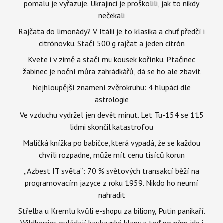
pomalu je vyřazuje. Ukrajinci je proškolili, jak to nikdy
nečekali
Rajčata do limonády? V Itálii je to klasika a chuť předčí i
citrónovku. Stačí 500 g rajčat a jeden citrón
Kvete i v zimě a stačí mu kousek kořínku. Ptačinec
žabinec je noční můra zahrádkářů, dá se ho ale zbavit
Nejhloupější znamení zvěrokruhu: 4 hlupáci dle
astrologie
Ve vzduchu vydržel jen devět minut. Let Tu-154 se 115
lidmi skončil katastrofou
Maličká knížka po babičce, která vypadá, že se každou
chvíli rozpadne, může mít cenu tisíců korun
„Azbest IT světa“: 70 % světových transakcí běží na
programovacím jazyce z roku 1959. Nikdo ho neumí
nahradit
Střelba u Kremlu kvůli e-shopu za biliony, Putin panikaří.
Wildberries ovládají kavkazské klany a teď po něm jde i