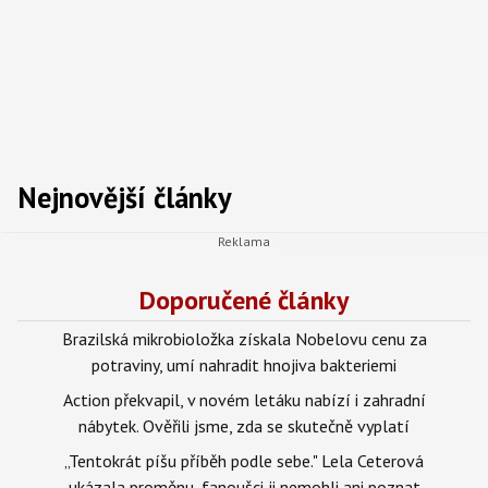
Nejnovější články
Doporučené články
Brazilská mikrobioložka získala Nobelovu cenu za
potraviny, umí nahradit hnojiva bakteriemi
Action překvapil, v novém letáku nabízí i zahradní
nábytek. Ověřili jsme, zda se skutečně vyplatí
„Tentokrát píšu příběh podle sebe." Lela Ceterová
ukázala proměnu, fanoušci ji nemohli ani poznat