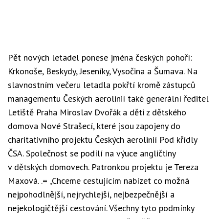
Pět nových letadel ponese jména českých pohoří:
Krkonoše, Beskydy, Jeseníky, Vysočina a Šumava. Na
slavnostním večeru letadla pokřtí kromě zástupců
managementu Českých aerolinií také generální ředitel
Letiště Praha Miroslav Dvořák a děti z dětského
domova Nové Strašecí, které jsou zapojeny do
charitativního projektu Českých aerolinií Pod křídly
ČSA. Společnost se podílí na výuce angličtiny
v dětských domovech. Patronkou projektu je Tereza
Maxová. .= „Chceme cestujícím nabízet co možná
nejpohodlnější, nejrychlejší, nejbezpečnější a
nejekologičtější cestování. Všechny tyto podmínky