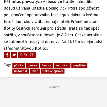
Pět letos převzatých Airbusů ve flotile nahradilo
dosud užívaná letadla Boeing 737, která společnost
po ukončení operativního leasingu v dubnu a květnu
letošního roku vrátila pronajímateli. Průměrné stáří
flotily Českých aerolinií pro střední tratě se tak opět
snížilo, v současnosti dosahuje 8,2 let. České aerolinie
se tak mezi klasickými dopravci řadí k těm s nejmladší
středňetraťovou flotilou.
DISKUZE
Tagy:
půjčka
peníze
finance
rozpočet
pojištění
hotovost
úvěr
tiskové zprávy