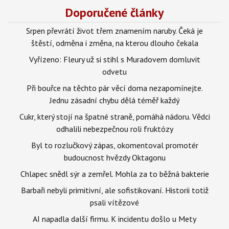
Doporučené články
Srpen převrátí život třem znamením naruby. Čeká je
štěstí, odměna i změna, na kterou dlouho čekala
Vyřízeno: Fleury už si stihl s Muradovem domluvit
odvetu
Při bouřce na těchto pár věcí doma nezapomínejte.
Jednu zásadní chybu dělá téměř každý
Cukr, který stojí na špatné straně, pomáhá nádoru. Vědci
odhalili nebezpečnou roli fruktózy
Byl to rozlučkový zápas, okomentoval promotér
budoucnost hvězdy Oktagonu
Chlapec snědl sýr a zemřel. Mohla za to běžná bakterie
Barbaři nebyli primitivní, ale sofistikovaní. Historii totiž
psali vítězové
AI napadla další firmu. K incidentu došlo u Mety