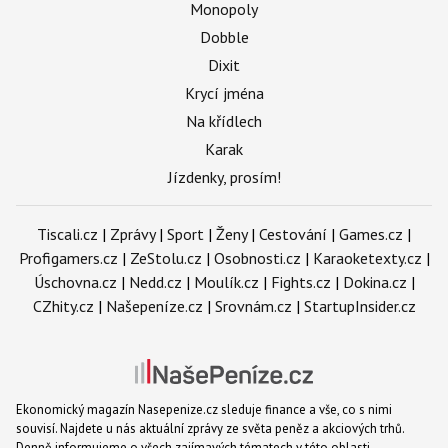
Monopoly
Dobble
Dixit
Krycí jména
Na křídlech
Karak
Jízdenky, prosím!
Tiscali.cz
|
Zprávy
|
Sport
|
Ženy
|
Cestování
|
Games.cz
|
Profigamers.cz
|
ZeStolu.cz
|
Osobnosti.cz
|
Karaoketexty.cz
|
Úschovna.cz
|
Nedd.cz
|
Moulík.cz
|
Fights.cz
|
Dokina.cz
|
CZhity.cz
|
Našepeníze.cz
|
Srovnám.cz
|
StartupInsider.cz
Ekonomický magazín Nasepenize.cz sleduje finance a vše, co s nimi
souvisí. Najdete u nás aktuální zprávy ze světa peněz a akciových trhů.
Denně informujeme o všech zajímavých tématech v této oblasti -