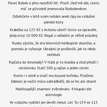
Pavel Bobek a jeho největší hit: Píseň „Veď mě dál, cesto
má“ se původně jmenovala Rododendron
Odlehčete v létě svým nohám aneb tipy na vzdušné
pánské boty
Krabička za 125 Kč z Actionu ušetří tisíce za opraváře,
jindy stojí 10 000 Kč. Regál s nářadím je věčně prázdný
Rusko zjistilo, že éra bitevních helikoptér skončila, a
pomalu je vyřazuje. Ukrajinci je proškolili, jak to nikdy
nečekali
Rajčata do limonády? V Itálii je to klasika a chuť předčí i
citrónovku. Stačí 500 g rajčat a jeden citrón
Kvete i v zimě a stačí mu kousek kořínku. Ptačinec
žabinec je noční můra zahrádkářů, dá se ho ale zbavit
Nejhloupější znamení zvěrokruhu: 4 hlupáci dle
astrologie
Ve vzduchu vydržel jen devět minut. Let Tu-154 se 115