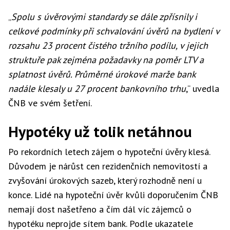
„
Spolu s úvěrovými standardy se dále zpřísnily i
celkové podmínky při schvalování úvěrů na bydlení v
rozsahu 23 procent čistého tržního podílu, v jejich
struktuře pak zejména požadavky na poměr LTV a
splatnost úvěrů. Průměrné úrokové marže bank
nadále klesaly u 27 procent bankovního trhu
,“ uvedla
ČNB ve svém šetření.
Hypotéky už tolik netáhnou
Po rekordních letech zájem o hypoteční úvěry klesá.
Důvodem je nárůst cen rezidenčních nemovitostí a
zvyšování úrokových sazeb, který rozhodně není u
konce. Lidé na hypoteční úvěr kvůli doporučením ČNB
nemají dost našetřeno a čím dál víc zájemců o
hypotéku neprojde sítem bank. Podle ukazatele