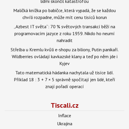
lidmi skončil katastrofou
Maličká knížka po babičce, která vypadá, že se každou
chvíli rozpadne, může mít cenu tisíců korun
„Azbest IT světa“: 70 % světových transakcí běží na
programovacím jazyce z roku 1959. Nikdo ho neumí
nahradit
Střelba u Kremlu kvůli e-shopu za biliony, Putin panikaří.
Wildberries ovládají kavkazské klany a teď po něm jde i
Kyjev
Tato matematická hádanka nachytala už tisíce lidí.
Příklad 18 : 3 + 7 × 5 správně spočítají jen lidé, kteří
znají pořadí operací
Tiscali.cz
Inflace
Ukrajina