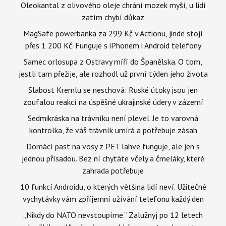
Oleokantal z olivového oleje chrání mozek myší, u lidí
zatím chybí důkaz
MagSafe powerbanka za 299 Kč v Actionu, jinde stojí
přes 1 200 Kč. Funguje s iPhonem i Android telefony
Samec orlosupa z Ostravy míří do Španělska. O tom,
jestli tam přežije, ale rozhodl už první týden jeho života
Slabost Kremlu se neschová: Ruské útoky jsou jen
zoufalou reakcí na úspěšné ukrajinské údery v zázemí
Sedmikráska na trávníku není plevel. Je to varovná
kontrolka, že váš trávník umírá a potřebuje zásah
Domácí past na vosy z PET lahve funguje, ale jen s
jednou přísadou. Bez ní chytáte včely a čmeláky, které
zahrada potřebuje
10 funkcí Androidu, o kterých většina lidí neví. Užitečné
vychytávky vám zpříjemní užívání telefonu každý den
„Nikdy do NATO nevstoupíme.“ Zalužnyj po 12 letech