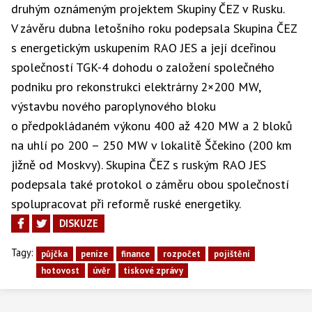
druhým oznámeným projektem Skupiny ČEZ v Rusku.
V závěru dubna letošního roku podepsala Skupina ČEZ
s energetickým uskupením RAO JES a její dceřinou
společností TGK-4 dohodu o založení společného
podniku pro rekonstrukci elektrárny 2×200 MW,
výstavbu nového paroplynového bloku
o předpokládaném výkonu 400 až 420 MW a 2 bloků
na uhlí po 200 – 250 MW v lokalitě Ščekino (200 km
jižně od Moskvy). Skupina ČEZ s ruským RAO JES
podepsala také protokol o záměru obou společností
spolupracovat při reformě ruské energetiky.
DISKUZE
Tagy:
půjčka
peníze
finance
rozpočet
pojištění
hotovost
úvěr
tiskové zprávy