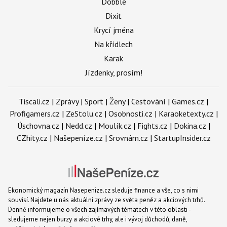
Dobble
Dixit
Krycí jména
Na křídlech
Karak
Jízdenky, prosím!
Tiscali.cz
|
Zprávy
|
Sport
|
Ženy
|
Cestování
|
Games.cz
|
Profigamers.cz
|
ZeStolu.cz
|
Osobnosti.cz
|
Karaoketexty.cz
|
Úschovna.cz
|
Nedd.cz
|
Moulík.cz
|
Fights.cz
|
Dokina.cz
|
CZhity.cz
|
Našepeníze.cz
|
Srovnám.cz
|
StartupInsider.cz
Ekonomický magazín Nasepenize.cz sleduje finance a vše, co s nimi
souvisí. Najdete u nás aktuální zprávy ze světa peněz a akciových trhů.
Denně informujeme o všech zajímavých tématech v této oblasti -
sledujeme nejen burzy a akciové trhy, ale i vývoj důchodů, daně,