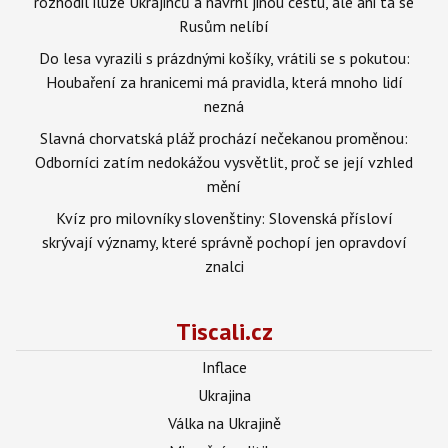
rozhodil iluze Ukrajinců a navrhl jinou cestu, ale ani ta se
Rusům nelíbí
Do lesa vyrazili s prázdnými košíky, vrátili se s pokutou:
Houbaření za hranicemi má pravidla, která mnoho lidí
nezná
Slavná chorvatská pláž prochází nečekanou proměnou:
Odborníci zatím nedokážou vysvětlit, proč se její vzhled
mění
Kvíz pro milovníky slovenštiny: Slovenská přísloví
skrývají významy, které správně pochopí jen opravdoví
znalci
Tiscali.cz
Inflace
Ukrajina
Válka na Ukrajině