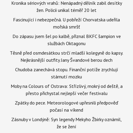
Kronika sériových vrahů: Nenápadný dělník zabil desítky
žen. Policii unikal téměř 20 let
Fascinující i nebezpečná. U pobřeží Chorvatska udeřila
mořská smršť
Do zápasu jsem šel po kalbě, přiznal BKFC šampion ve
službách Oktagonu
Těsně před osmdesátkou strčí mladší kolegyně do kapsy.
Nejkrásnější outfity Jany Švandové berou dech
Chudoba zanechává stopu. Finanční potíže zrychlují
stárnutí mozku
Moby na Colours of Ostrava: Střízlivý, mokrý od deště, a
přesto přichystal nejlepší večer festivalu
Zpátky do pece. Meteorologové upřesnili předpověď
počasí na víkend
Zásnuby v Londýně: Syn legendy Mekyho Žbirky oznámil,
že se žení