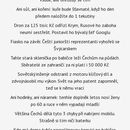
Ani sůl, ani koření: kuře bude šťavnaté, když ho den
předem naložíte do 1 tekutiny
Dron za 125 tisíc Kč odřízl Krym, Rusové ho zaboha
neumí sestřelit. Postavil ho bývalý šéf Googlu
Fiasko na závěr. Čeští juniorští reprezentanti vyhořeli se
Švýcarskem
Tahle stará sklenička po babičce leží Čechům na půdách.
Sběratelé ze zahraničí za ni platí i 50 000 Kč
Sovětský inženýr odstranil z motoru klíčový díl a
zdvojnásobil mu výkon. Svět na jeho patent zapomněl,
teď se k němu vrací
Ani hodinky, ani náramek: tenhle doplněk letos nosí ženy
po 60 a ruce v něm vypadají mladší
Většina Čechů dělá tyto 3 chyby při nabíjení mobilu.
Strašně si tím ničí baterku
Kdo má doma tuhle porcelánovou konvici po babičce,