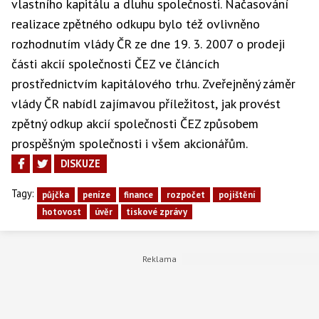
vlastního kapitálu a dluhu společnosti. Načasování
realizace zpětného odkupu bylo též ovlivněno
rozhodnutím vlády ČR ze dne 19. 3. 2007 o prodeji
části akcií společnosti ČEZ ve článcích
prostřednictvím kapitálového trhu. Zveřejněný záměr
vlády ČR nabídl zajímavou příležitost, jak provést
zpětný odkup akcií společnosti ČEZ způsobem
prospěšným společnosti i všem akcionářům.
DISKUZE
Tagy:
půjčka
peníze
finance
rozpočet
pojištění
hotovost
úvěr
tiskové zprávy