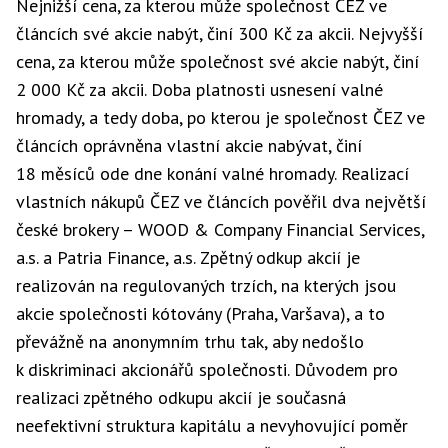
Nejnižší cena, za kterou může společnost ČEZ ve
článcích své akcie nabýt, činí 300 Kč za akcii. Nejvyšší
cena, za kterou může společnost své akcie nabýt, činí
2 000 Kč za akcii. Doba platnosti usnesení valné
hromady, a tedy doba, po kterou je společnost ČEZ ve
článcích oprávněna vlastní akcie nabývat, činí
18 měsíců ode dne konání valné hromady. Realizací
vlastních nákupů ČEZ ve článcích pověřil dva největší
české brokery – WOOD & Company Financial Services,
a.s. a Patria Finance, a.s. Zpětný odkup akcií je
realizován na regulovaných trzích, na kterých jsou
akcie společnosti kótovány (Praha, Varšava), a to
převážně na anonymním trhu tak, aby nedošlo
k diskriminaci akcionářů společnosti. Důvodem pro
realizaci zpětného odkupu akcií je současná
neefektivní struktura kapitálu a nevyhovující poměr