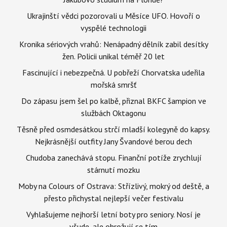
Ukrajinští vědci pozorovali u Měsíce UFO. Hovoří o
vyspělé technologii
Kronika sériových vrahů: Nenápadný dělník zabil desítky
žen. Policii unikal téměř 20 let
Fascinující i nebezpečná. U pobřeží Chorvatska udeřila
mořská smršť
Do zápasu jsem šel po kalbě, přiznal BKFC šampion ve
službách Oktagonu
Těsně před osmdesátkou strčí mladší kolegyně do kapsy.
Nejkrásnější outfity Jany Švandové berou dech
Chudoba zanechává stopu. Finanční potíže zrychlují
stárnutí mozku
Moby na Colours of Ostrava: Střízlivý, mokrý od deště, a
přesto přichystal nejlepší večer festivalu
Vyhlašujeme nejhorší letní boty pro seniory. Nosí je
všude, ale ohrožují se tím