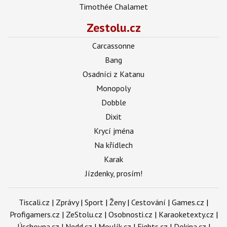
Timothée Chalamet
Zestolu.cz
Carcassonne
Bang
Osadníci z Katanu
Monopoly
Dobble
Dixit
Krycí jména
Na křídlech
Karak
Jízdenky, prosím!
Tiscali.cz
|
Zprávy
|
Sport
|
Ženy
|
Cestování
|
Games.cz
|
Profigamers.cz
|
ZeStolu.cz
|
Osobnosti.cz
|
Karaoketexty.cz
|
Úschovna.cz
|
Nedd.cz
|
Moulík.cz
|
Fights.cz
|
Dokina.cz
|