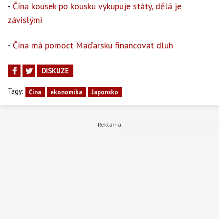
-
Čína kousek po kousku vykupuje státy, dělá je
závislými
-
Čína má pomoct Maďarsku financovat dluh
DISKUZE
Tagy:
Čína
ekonomika
Japonsko