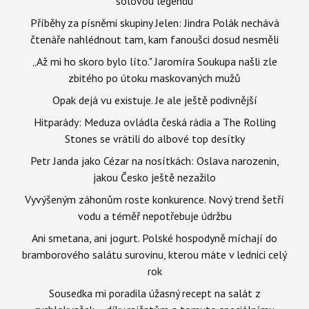
sólovou legendu
Příběhy za písněmi skupiny Jelen: Jindra Polák nechává
čtenáře nahlédnout tam, kam fanoušci dosud nesměli
„Až mi ho skoro bylo líto." Jaromíra Soukupa našli zle
zbitého po útoku maskovaných mužů
Opak dejá vu existuje. Je ale ještě podivnější
Hitparády: Meduza ovládla česká rádia a The Rolling
Stones se vrátili do albové top desítky
Petr Janda jako Cézar na nosítkách: Oslava narozenin,
jakou Česko ještě nezažilo
Vyvýšeným záhonům roste konkurence. Nový trend šetří
vodu a téměř nepotřebuje údržbu
Ani smetana, ani jogurt. Polské hospodyně míchají do
bramborového salátu surovinu, kterou máte v lednici celý
rok
Sousedka mi poradila úžasný recept na salát z