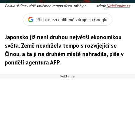
Pokud si Čína udrží současné tempo růstu, tak by z
zdroj:
NašePeníze.cz
pohledu analytiků mohla během zhruba deseti let
překonat , Foto: SXC
Přidat mezi oblíbené zdroje na Googlu
Japonsko již není druhou největší ekonomikou
světa. Země neudržela tempo s rozvíjející se
Čínou, a ta ji na druhém místě nahradila, píše v
pondělí agentura AFP.