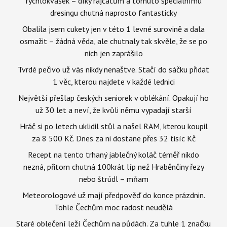
rychlokvašek – díky rajčatům a tomuto speciálnímu
dresingu chutná naprosto fantasticky
Obalila jsem cukety jen v této 1 levné surovině a dala
osmažit – žádná věda, ale chutnaly tak skvěle, že se po
nich jen zaprášilo
Tvrdé pečivo už vás nikdy nenaštve. Stačí do sáčku přidat
1 věc, kterou najdete v každé lednici
Největší přešlap českých seniorek v oblékání. Opakují ho
už 30 let a neví, že kvůli němu vypadají starší
Hráč si po letech uklidil stůl a našel RAM, kterou koupil
za 8 500 Kč. Dnes za ni dostane přes 32 tisíc Kč
Recept na tento trhaný jablečný koláč téměř nikdo
nezná, přitom chutná 100krát líp než Hraběnčiny řezy
nebo štrúdl – mňam
Meteorologové už mají předpověď do konce prázdnin.
Tohle Čechům moc radost neudělá
Staré oblečení leží Čechům na půdách. Za tuhle 1 značku