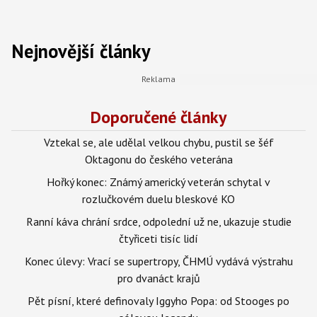
Nejnovější články
Doporučené články
Vztekal se, ale udělal velkou chybu, pustil se šéf
Oktagonu do českého veterána
Hořký konec: Známý americký veterán schytal v
rozlučkovém duelu bleskové KO
Ranní káva chrání srdce, odpolední už ne, ukazuje studie
čtyřiceti tisíc lidí
Konec úlevy: Vrací se supertropy, ČHMÚ vydává výstrahu
pro dvanáct krajů
Pět písní, které definovaly Iggyho Popa: od Stooges po