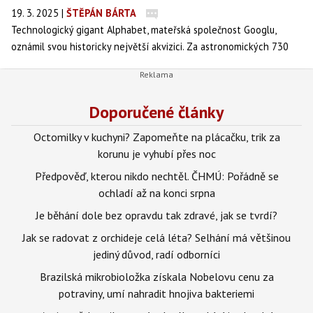
19. 3. 2025
|
ŠTĚPÁN BÁRTA
Technologický gigant Alphabet, mateřská společnost Googlu,
oznámil svou historicky největší akvizici. Za astronomických 730
miliard korun koupí izraelskou kyberbezpečnostní firmu Wiz. Touto
investicí Google doufá, že konečně dožene své dva hlavní rivaly –
Microsoft a Amazon – na prudce rostoucím trhu cloudových
Doporučené články
služeb.
Octomilky v kuchyni? Zapomeňte na plácačku, trik za
korunu je vyhubí přes noc
Předpověď, kterou nikdo nechtěl. ČHMÚ: Pořádně se
ochladí až na konci srpna
Je běhání dole bez opravdu tak zdravé, jak se tvrdí?
Jak se radovat z orchideje celá léta? Selhání má většinou
jediný důvod, radí odborníci
Brazilská mikrobioložka získala Nobelovu cenu za
potraviny, umí nahradit hnojiva bakteriemi