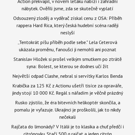
Action překvapil, v novém letáku nabízí i zahradní
nábytek. Ověřili jsme, zda se skutečně vyplatí
Odsouzený zloděj a vyděrač získal cenu z OSA: Příběh
rappera Hard Rica, který česká hudební scéna raději
neslyší
„Tentokrát píšu příběh podle sebe." Lela Ceterová
ukázala proměnu, fanoušci ji nemohli ani poznat
Stanislav Hložek si prošel velkým smutkem po ztrátě
syna: Bolest, se kterou se dodnes učí žít
Největší odpad Clashe, nebral si servítky Karlos Benda
Krabička za 125 Kč z Actionu ušetří tisíce za opraváře,
jindy stojí 10 000 Kč. Regál s nářadím je věčně prázdný
Rusko zjistilo, že éra bitevních helikoptér skončila, a
pomalu je vyřazuje. Ukrajinci je proškolili, jak to nikdy
nečekali
Rajčata do limonády? V Itálii je to klasika a chuť předčí i
citrónovku. Stačí 500 g rajčat a jeden citrón