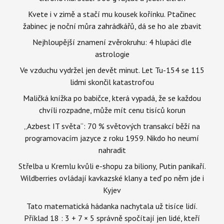
Kvete i v zimě a stačí mu kousek kořínku. Ptačinec
žabinec je noční můra zahrádkářů, dá se ho ale zbavit
Nejhloupější znamení zvěrokruhu: 4 hlupáci dle
astrologie
Ve vzduchu vydržel jen devět minut. Let Tu-154 se 115
lidmi skončil katastrofou
Maličká knížka po babičce, která vypadá, že se každou
chvíli rozpadne, může mít cenu tisíců korun
„Azbest IT světa“: 70 % světových transakcí běží na
programovacím jazyce z roku 1959. Nikdo ho neumí
nahradit
Střelba u Kremlu kvůli e-shopu za biliony, Putin panikaří.
Wildberries ovládají kavkazské klany a teď po něm jde i
Kyjev
Tato matematická hádanka nachytala už tisíce lidí.
Příklad 18 : 3 + 7 × 5 správně spočítají jen lidé, kteří