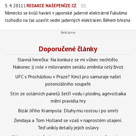
5. 4. 2011
|
REDAKCE NAŠEPENÍZE.CZ
Německo se kvůli havárii v japonské jaderné elektrárně Fukušima
rozhodlo na čas uzavřít sedm jaderných elektráren. Během března
tam vzrostla cena elektřiny o 10 procent. Může odstavení
jaderných reaktorů v Německu zdražit elektřinu i v Česku?
Doporučené články
Slavná herečka: Na konkurz se mi vůbec nechtělo.
Nakonec jí role v milovaném seriálu změnila celý život
UFC s Procházkou v Praze? Kincl pro samuraje našel
potenciálního soupeře
Stín ze solárních panelů šetří vodu i plodiny, agrivoltaika
mění pravidla hry
Bizár Jiřího Krampola: Dluhy mu rostou i po smrti
Zendaya a Tom Holland se vzali v naprostém utajení.
Teď unikly detaily jejich oslavy