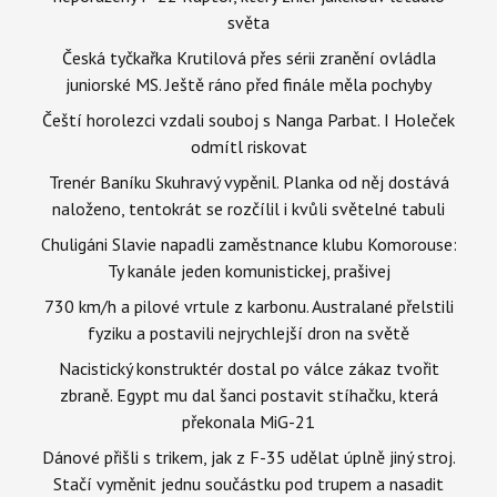
světa
Česká tyčkařka Krutilová přes sérii zranění ovládla
juniorské MS. Ještě ráno před finále měla pochyby
Čeští horolezci vzdali souboj s Nanga Parbat. I Holeček
odmítl riskovat
Trenér Baníku Skuhravý vypěnil. Planka od něj dostává
naloženo, tentokrát se rozčílil i kvůli světelné tabuli
Chuligáni Slavie napadli zaměstnance klubu Komorouse:
Ty kanále jeden komunistickej, prašivej
730 km/h a pilové vrtule z karbonu. Australané přelstili
fyziku a postavili nejrychlejší dron na světě
Nacistický konstruktér dostal po válce zákaz tvořit
zbraně. Egypt mu dal šanci postavit stíhačku, která
překonala MiG-21
Dánové přišli s trikem, jak z F-35 udělat úplně jiný stroj.
Stačí vyměnit jednu součástku pod trupem a nasadit