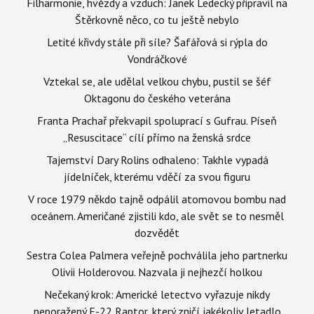
Filharmonie, hvězdy a vzduch: Janek Ledecký připravil na
Štěrkovně něco, co tu ještě nebylo
Letité křivdy stále při síle? Šafářová si rýpla do
Vondráčkové
Vztekal se, ale udělal velkou chybu, pustil se šéf
Oktagonu do českého veterána
Franta Prachař překvapil spoluprací s Gufrau. Píseň
„Resuscitace“ cílí přímo na ženská srdce
Tajemství Dary Rolins odhaleno: Takhle vypadá
jídelníček, kterému vděčí za svou figuru
V roce 1979 někdo tajně odpálil atomovou bombu nad
oceánem. Američané zjistili kdo, ale svět se to nesměl
dozvědět
Sestra Colea Palmera veřejně pochválila jeho partnerku
Olivii Holderovou. Nazvala ji nejhezčí holkou
Nečekaný krok: Americké letectvo vyřazuje nikdy
neporažený F-22 Raptor, který zničí jakékoliv letadlo