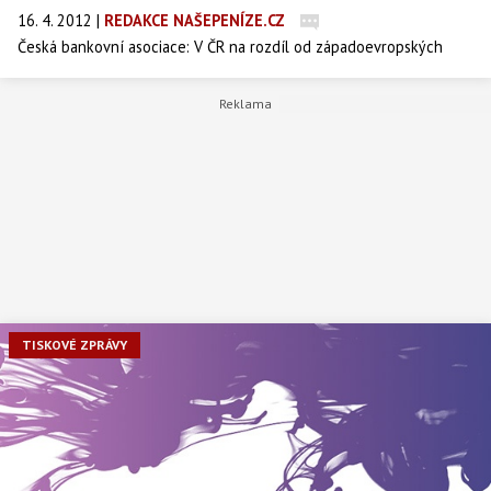
16. 4. 2012
|
REDAKCE NAŠEPENÍZE.CZ
Česká bankovní asociace: V ČR na rozdíl od západoevropských
zemí meziročně vzrostl objem poskytnutých úvěrů bank, přičemž
průměrná úroková sazba u úvěrů podnikům se snižuje.
TISKOVÉ ZPRÁVY