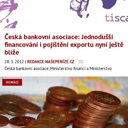
Česká bankovní asociace: Jednodušší
financování i pojištění exportu nyní ještě
blíže
28. 3. 2012
|
REDAKCE NAŠEPENÍZE.CZ
Česká bankovní asociace, Ministerstvo financí a Ministerstvo
průmyslu a obchodu včera na společném semináři jednali o
konečném zprovoznění systému dorovnávání úrokových rozdílů
DOMÁCÍ
(IMU) v ČR a jeho konkrétních parametrech. Přiblížili tak český
export k odstranění jedné z překážek jeho konkurenceschopnosti
v podobě možnosti financování exportu s pevnou úrokovou sazbou
po celou dobu čerpání a splatnosti vývozního úvěru.