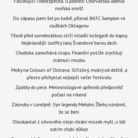
Fascinující i nebezpečná. U pobřeží Chorvatska udeřila
mořská smršť
Do zápasu jsem šel po kalbě, přiznal BKFC šampion ve
službách Oktagonu
Těsně před osmdesátkou strčí mladší kolegyně do kapsy.
Nejkrásnější outfity Jany Švandové berou dech
Chudoba zanechává stopu. Finanční potíže zrychlují
stárnutí mozku
Moby na Colours of Ostrava: Střízlivý, mokrý od deště, a
přesto přichystal nejlepší večer festivalu
Zpátky do pece. Meteorologové upřesnili předpověď
počasí na víkend
Zásnuby v Londýně: Syn legendy Mekyho Žbirky oznámil,
že se žení
Oleokantal z olivového oleje chrání mozek myší, u lidí
zatím chybí důkaz