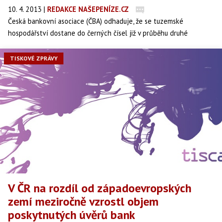
10. 4. 2013
|
REDAKCE NAŠEPENÍZE.CZ
Česká bankovní asociace (ČBA) odhaduje, že se tuzemské
hospodářství dostane do černých čísel již v průběhu druhé
poloviny letošního roku. Pro příští rok bankéři odhadují růst na
úrovni dvou procent, zatímco inflace klesne na 1,9 procenta,
TISKOVÉ ZPRÁVY
informovala ve středu ČBA.
V ČR na rozdíl od západoevropských
zemí meziročně vzrostl objem
poskytnutých úvěrů bank