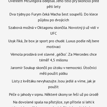
Overeem McGregora odepsal. Jeho tělo prý skončilo před
pěti lety
Dva týdny po Furym čeká Wacha šest soupeřů. Do klece
půjdou po dvojicích
Szabová možná v Oktagonu skončila. Novotný ji už vidí v
UFC
Usyk říká, že box je sport pro chudé. Luxus podle něj bere
motivaci
Vémola prodává své slavné „géčko“. Za Mercedes chce
téměř 4,5 milionu
Jaromír Soukup skončil po útoku v nemocnici. Útočníci
měli použít pálku
Listy z květáku nevyhazujte. Jsou jedlé a víme, jak je
použít
Péče o jahody v srpnu. Některé úkony se řeší už po úrodě
Na dovolené spala na přistýlce, syn přítele si lehl k