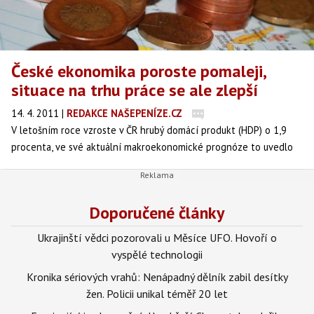
České ekonomika poroste pomaleji,
situace na trhu práce se ale zlepší
14. 4. 2011
|
REDAKCE NAŠEPENÍZE.CZ
V letošním roce vzroste v ČR hrubý domácí produkt (HDP) o 1,9
procenta, ve své aktuální makroekonomické prognóze to uvedlo
ministerstvo financí (MF). Oproti poslednímu odhadu z konce
ledna snížila růst české ekonomiky o 0,3 procentního bodu.
Doporučené články
Ukrajinští vědci pozorovali u Měsíce UFO. Hovoří o
vyspělé technologii
Kronika sériových vrahů: Nenápadný dělník zabil desítky
žen. Policii unikal téměř 20 let