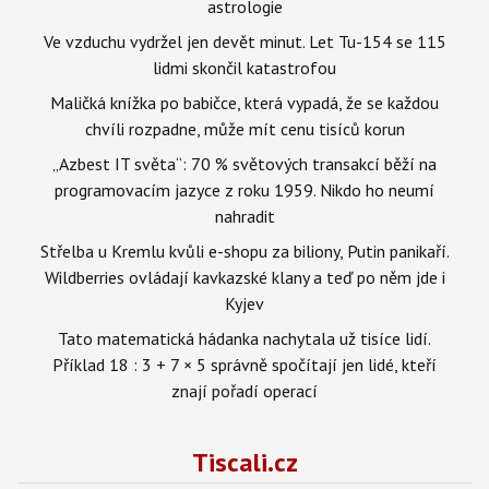
astrologie
Ve vzduchu vydržel jen devět minut. Let Tu-154 se 115
lidmi skončil katastrofou
Maličká knížka po babičce, která vypadá, že se každou
chvíli rozpadne, může mít cenu tisíců korun
„Azbest IT světa“: 70 % světových transakcí běží na
programovacím jazyce z roku 1959. Nikdo ho neumí
nahradit
Střelba u Kremlu kvůli e-shopu za biliony, Putin panikaří.
Wildberries ovládají kavkazské klany a teď po něm jde i
Kyjev
Tato matematická hádanka nachytala už tisíce lidí.
Příklad 18 : 3 + 7 × 5 správně spočítají jen lidé, kteří
znají pořadí operací
Tiscali.cz