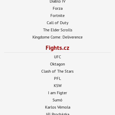
Diablo IV
Forza
Fortnite
Call of Duty
The Elder Scrolls
Kingdome Come: Deliverence
Fights.cz
UFC
Oktagon
Clash of The Stars
PFL
KSW
I am Figter
Sumó
Karlos Vémola
Jiří Procházka