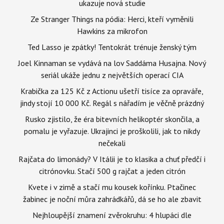
ukazuje nová studie
Ze Stranger Things na pódia: Herci, kteří vyměnili
Hawkins za mikrofon
Ted Lasso je zpátky! Tentokrát trénuje ženský tým
Joel Kinnaman se vydává na lov Saddáma Husajna. Nový
seriál ukáže jednu z největších operací CIA
Krabička za 125 Kč z Actionu ušetří tisíce za opraváře,
jindy stojí 10 000 Kč. Regál s nářadím je věčně prázdný
Rusko zjistilo, že éra bitevních helikoptér skončila, a
pomalu je vyřazuje. Ukrajinci je proškolili, jak to nikdy
nečekali
Rajčata do limonády? V Itálii je to klasika a chuť předčí i
citrónovku. Stačí 500 g rajčat a jeden citrón
Kvete i v zimě a stačí mu kousek kořínku. Ptačinec
žabinec je noční můra zahrádkářů, dá se ho ale zbavit
Nejhloupější znamení zvěrokruhu: 4 hlupáci dle