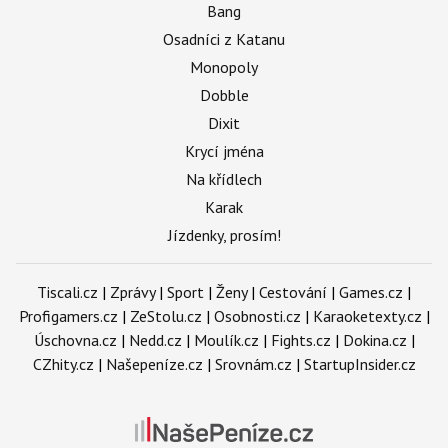
Bang
Osadníci z Katanu
Monopoly
Dobble
Dixit
Krycí jména
Na křídlech
Karak
Jízdenky, prosím!
Tiscali.cz
|
Zprávy
|
Sport
|
Ženy
|
Cestování
|
Games.cz
|
Profigamers.cz
|
ZeStolu.cz
|
Osobnosti.cz
|
Karaoketexty.cz
|
Úschovna.cz
|
Nedd.cz
|
Moulík.cz
|
Fights.cz
|
Dokina.cz
|
CZhity.cz
|
Našepeníze.cz
|
Srovnám.cz
|
StartupInsider.cz