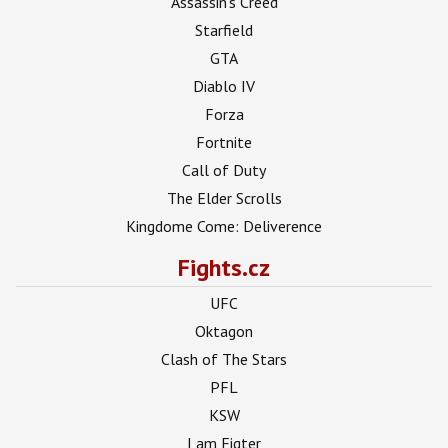
Assassin's Creed
Starfield
GTA
Diablo IV
Forza
Fortnite
Call of Duty
The Elder Scrolls
Kingdome Come: Deliverence
Fights.cz
UFC
Oktagon
Clash of The Stars
PFL
KSW
I am Figter