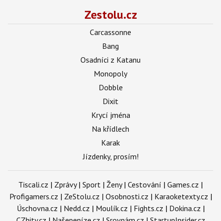
Zestolu.cz
Carcassonne
Bang
Osadníci z Katanu
Monopoly
Dobble
Dixit
Krycí jména
Na křídlech
Karak
Jízdenky, prosím!
Tiscali.cz
|
Zprávy
|
Sport
|
Ženy
|
Cestování
|
Games.cz
|
Profigamers.cz
|
ZeStolu.cz
|
Osobnosti.cz
|
Karaoketexty.cz
|
Úschovna.cz
|
Nedd.cz
|
Moulík.cz
|
Fights.cz
|
Dokina.cz
|
CZhity.cz
|
Našepeníze.cz
|
Srovnám.cz
|
StartupInsider.cz