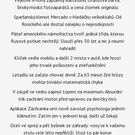
široký modul fotoaparátů a cena zlomek originálu
Sparťanský klenot Mercado v hledáčku velkoklubů. Od
Rosického ale dostal nálepku o neprodejnosti
Páteř amerického námořnictva tvoří jediná třída, kterou
Rusové potkat nechtějí. Slouží přes 30 let a nic ji neumí
nahradit
Klíček vedle mobilu a další 2 místa v autě, kde hrozí
jeho trvalé poškození a znefunkčnění
Letadlu se začalo chovat divně. Za 63 minut čiré hrůzy
mohla triviální matematická chyba
V zácpě ve vedru zapnul topení na maximum. Absurdní
trik zachrání motor před opravou za desítky tisíc
Aplikace Záchranka umí nově zavolat psychologa jedním
kliknutím. Zatím jen v jednom kraji, další už čekají
Ocet ve spreji a pět bylinek ze zahrady: vosy se k vašemu
stolu celé léto nepřiblíží. Stojí to pár korun