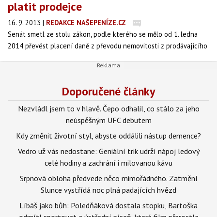
platit prodejce
16. 9. 2013
|
REDAKCE NAŠEPENÍZE.CZ
Senát smetl ze stolu zákon, podle kterého se mělo od 1. ledna
2014 převést placení daně z převodu nemovitosti z prodávajícího
na kupujícího. Prodej nemovitosti se tedy nijak pro příští rok
nezmění a nadále bude tuto daň platit prodávající.
Doporučené články
Nezvládl jsem to v hlavě. Čepo odhalil, co stálo za jeho
neúspěšným UFC debutem
Kdy změnit životní styl, abyste oddálili nástup demence?
Vedro už vás nedostane: Geniální trik udrží nápoj ledový
celé hodiny a zachrání i milovanou kávu
Srpnová obloha předvede něco mimořádného. Zatmění
Slunce vystřídá noc plná padajících hvězd
Líbáš jako bůh: Poledňáková dostala stopku, Bartoška
odmítl sportovat a ústřední píseň, která film přerostla