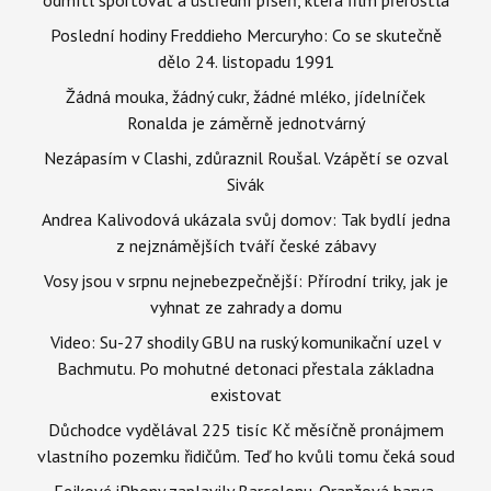
Poslední hodiny Freddieho Mercuryho: Co se skutečně
dělo 24. listopadu 1991
Žádná mouka, žádný cukr, žádné mléko, jídelníček
Ronalda je záměrně jednotvárný
Nezápasím v Clashi, zdůraznil Roušal. Vzápětí se ozval
Sivák
Andrea Kalivodová ukázala svůj domov: Tak bydlí jedna
z nejznámějších tváří české zábavy
Vosy jsou v srpnu nejnebezpečnější: Přírodní triky, jak je
vyhnat ze zahrady a domu
Video: Su-27 shodily GBU na ruský komunikační uzel v
Bachmutu. Po mohutné detonaci přestala základna
existovat
Důchodce vydělával 225 tisíc Kč měsíčně pronájmem
vlastního pozemku řidičům. Teď ho kvůli tomu čeká soud
Fejkové iPhony zaplavily Barcelonu. Oranžová barva,