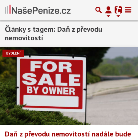
Články s tagem: Daň z převodu
nemovitostí
BYDLENÍ
Daň z převodu nemovitostí nadále bude