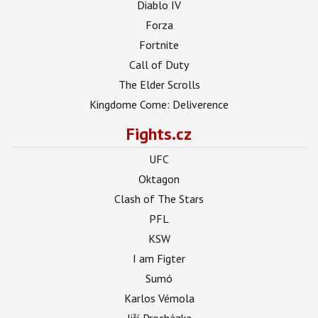
Diablo IV
Forza
Fortnite
Call of Duty
The Elder Scrolls
Kingdome Come: Deliverence
Fights.cz
UFC
Oktagon
Clash of The Stars
PFL
KSW
I am Figter
Sumó
Karlos Vémola
Jiří Procházka