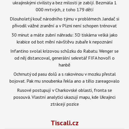
ukrajinskými civilisty a bez milosti je zabíjí. Bezmála 1
000 mrtvých, z toho 179 dětí
Dlouholetý kouč národního týmu v problémech. Jandač si
přivodil vážné zranění a v Plzni není schopen trénovat
30 minut a máte zubní náhradu: 3D tiskárna velká jako
krabice od bot mění návštěvu zubaře k nepoznání
Infantino svolal krizovou schůzku do Rabatu. Wenger se
od něj distancoval, generální sekretář FIFA hovoří o
hanbě
Ochrnutý od pasu dolů a s rakovinou v mozku přestal
bojovat. Pak mu snoubenka řekla ano a tělo zareagovalo
Rusové postupují v Charkovské oblasti, fronta se
posouvá. Vlastní analytici ukazují mapu, kde Ukrajinci
ztrácejí pozice
Tiscali.cz