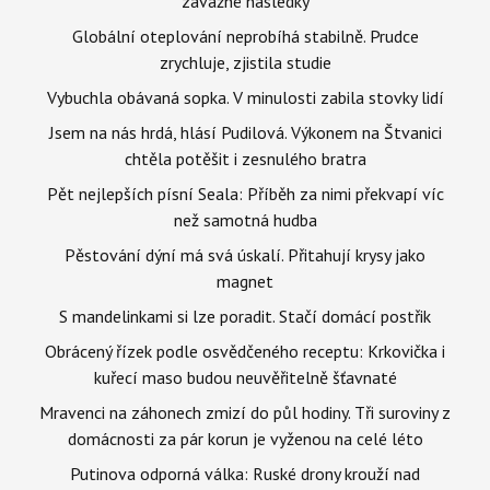
závažné následky
Globální oteplování neprobíhá stabilně. Prudce
zrychluje, zjistila studie
Vybuchla obávaná sopka. V minulosti zabila stovky lidí
Jsem na nás hrdá, hlásí Pudilová. Výkonem na Štvanici
chtěla potěšit i zesnulého bratra
Pět nejlepších písní Seala: Příběh za nimi překvapí víc
než samotná hudba
Pěstování dýní má svá úskalí. Přitahují krysy jako
magnet
S mandelinkami si lze poradit. Stačí domácí postřik
Obrácený řízek podle osvědčeného receptu: Krkovička i
kuřecí maso budou neuvěřitelně šťavnaté
Mravenci na záhonech zmizí do půl hodiny. Tři suroviny z
domácnosti za pár korun je vyženou na celé léto
Putinova odporná válka: Ruské drony krouží nad