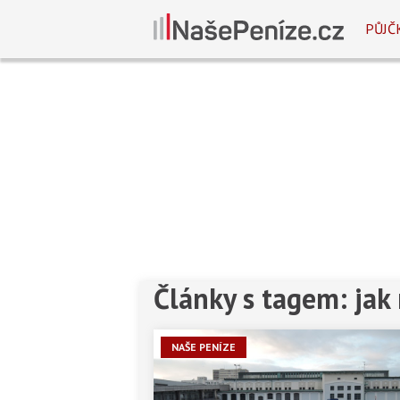
PŮJČ
Články s tagem: jak
NAŠE PENÍZE