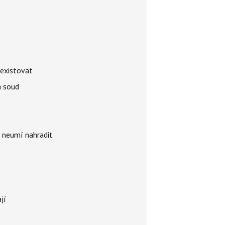
 existovat
á soud
i neumí nahradit
jí