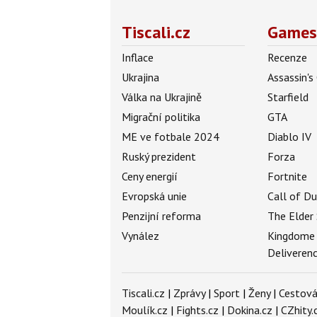
Tiscali.cz
Games
Inflace
Recenze
Ukrajina
Assassin's
Válka na Ukrajině
Starfield
Migrační politika
GTA
ME ve fotbale 2024
Diablo IV
Ruský prezident
Forza
Ceny energií
Fortnite
Evropská unie
Call of D
Penzijní reforma
The Elder 
Vynález
Kingdome
Deliveren
Tiscali.cz
|
Zprávy
|
Sport
|
Ženy
|
Cestová
Moulík.cz
|
Fights.cz
|
Dokina.cz
|
CZhity.