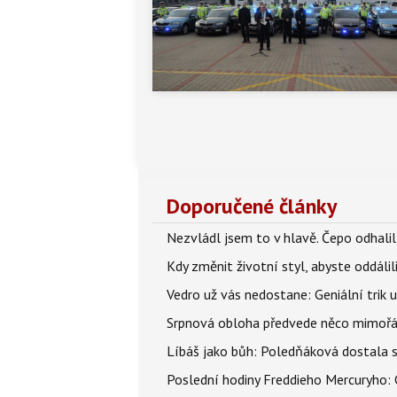
Doporučené články
Nezvládl jsem to v hlavě. Čepo odhal
Kdy změnit životní styl, abyste oddáli
Vedro už vás nedostane: Geniální trik 
Srpnová obloha předvede něco mimořád
Líbáš jako bůh: Poledňáková dostala s
Poslední hodiny Freddieho Mercuryho: 