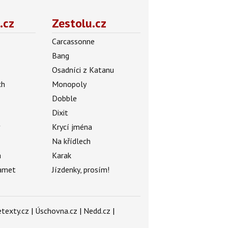
.cz
Zestolu.cz
Carcassonne
Bang
Osadníci z Katanu
ch
Monopoly
Dobble
Dixit
ý
Krycí jména
Na křídlech
a
Karak
amet
Jízdenky, prosím!
texty.cz
|
Úschovna.cz
|
Nedd.cz
|