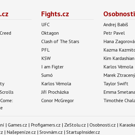
.cz
Fights.cz
Osobnosti
UFC
Andrej Babiš
 Creed
Oktagon
Petr Pavel
Clash of The Stars
Hana Zagorová
PFL
Kazma Kazmit
KSW
Kim Kardashian
I am Figter
Karlos Vémola
Sumó
Marek Ztracen
uty
Karlos Vémola
Taylor Swift
Scrolls
Jiří Procházka
Emma Smetan
 Come:
Conor McGregor
Timothée Chal
ce
ní
|
Games.cz
|
Profigamers.cz
|
ZeStolu.cz
|
Osobnosti.cz
|
Karaoke
cz
|
Našepeníze.cz
|
Srovnám.cz
|
StartupInsider.cz