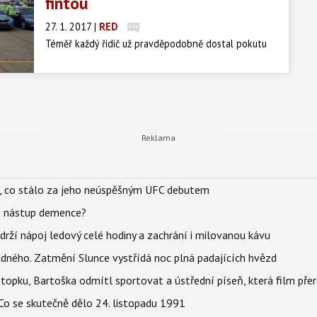
fintou
27. 1. 2017
|
RED
Téměř každý řidič už pravděpodobně dostal pokutu
za rychlejší jízdu, nebo třeba i špatné parkování.
Někldy se nám důvod pokuty zdá jako zbytečná
šikana a jindy "sklopíme uši" a přiznáme chybu.
Tuzemské firmy, které pojišťují řidiče proti pokutám
však přišli se zcela novou fintou, jak neplatit.
il, co stálo za jeho neúspěšným UFC debutem
li nástup demence?
udrží nápoj ledový celé hodiny a zachrání i milovanou kávu
ného. Zatmění Slunce vystřídá noc plná padajících hvězd
topku, Bartoška odmítl sportovat a ústřední píseň, která film pře
Co se skutečně dělo 24. listopadu 1991