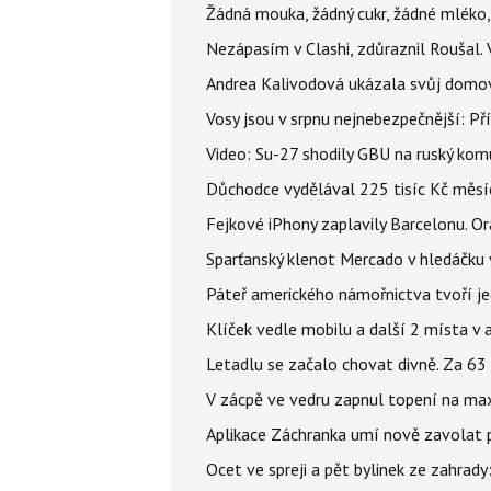
Žádná mouka, žádný cukr, žádné mléko,
Nezápasím v Clashi, zdůraznil Roušal. 
Andrea Kalivodová ukázala svůj domov:
Vosy jsou v srpnu nejnebezpečnější: Pří
Video: Su-27 shodily GBU na ruský ko
Důchodce vydělával 225 tisíc Kč měsí
Fejkové iPhony zaplavily Barcelonu. O
Sparťanský klenot Mercado v hledáčku 
Páteř amerického námořnictva tvoří jedi
Klíček vedle mobilu a další 2 místa v 
Letadlu se začalo chovat divně. Za 63
V zácpě ve vedru zapnul topení na max
Aplikace Záchranka umí nově zavolat ps
Ocet ve spreji a pět bylinek ze zahrady