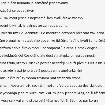
 jídelníček Ronalda je záměrně jednotvárný
Vzápětí se ozval Sivák
 Tak bydlí jedna z nejznámějších tváří české zábavy
rodní triky, jak je vyhnat ze zahrady a domu
munikační uzel v Bachmutu. Po mohutné detonaci přestala základna
čně pronájmem vlastního pozemku řidičům. Teď ho kvůli tomu ček
ranžová barva, široký modul fotoaparátů a cena zlomek originálu
velkoklubů. Od Rosického ale dostal nálepku o neprodejnosti
ná třída, kterou Rusové potkat nechtějí. Slouží přes 30 let a nic j
autě, kde hrozí jeho trvalé poškození a znefunkčnění
 minut čiré hrůzy mohla triviální matematická chyba
imum. Absurdní trik zachrání motor před opravou za desítky tisíc
ychologa jedním kliknutím. Zatím jen v jednom kraji, další už čeka
: vosy se k vašemu stolu celé léto nepřiblíží. Stojí to pár korun