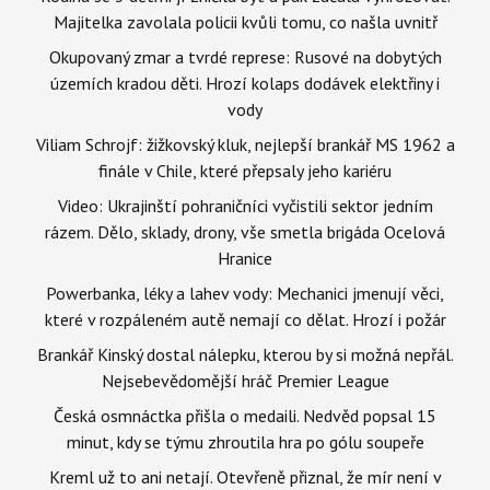
Majitelka zavolala policii kvůli tomu, co našla uvnitř
Okupovaný zmar a tvrdé represe: Rusové na dobytých
územích kradou děti. Hrozí kolaps dodávek elektřiny i
vody
Viliam Schrojf: žižkovský kluk, nejlepší brankář MS 1962 a
finále v Chile, které přepsaly jeho kariéru
Video: Ukrajinští pohraničníci vyčistili sektor jedním
rázem. Dělo, sklady, drony, vše smetla brigáda Ocelová
Hranice
Powerbanka, léky a lahev vody: Mechanici jmenují věci,
které v rozpáleném autě nemají co dělat. Hrozí i požár
Brankář Kinský dostal nálepku, kterou by si možná nepřál.
Nejsebevědomější hráč Premier League
Česká osmnáctka přišla o medaili. Nedvěd popsal 15
minut, kdy se týmu zhroutila hra po gólu soupeře
Kreml už to ani netají. Otevřeně přiznal, že mír není v