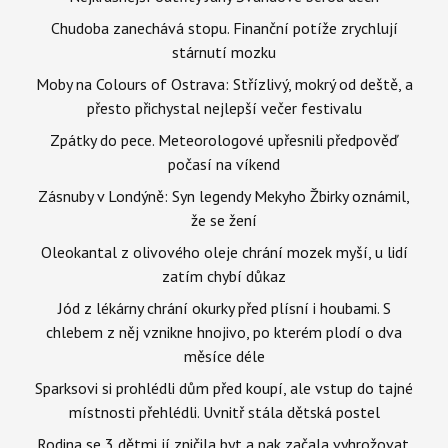
Chudoba zanechává stopu. Finanční potíže zrychlují
stárnutí mozku
Moby na Colours of Ostrava: Střízlivý, mokrý od deště, a
přesto přichystal nejlepší večer festivalu
Zpátky do pece. Meteorologové upřesnili předpověď
počasí na víkend
Zásnuby v Londýně: Syn legendy Mekyho Žbirky oznámil,
že se žení
Oleokantal z olivového oleje chrání mozek myší, u lidí
zatím chybí důkaz
Jód z lékárny chrání okurky před plísní i houbami. S
chlebem z něj vznikne hnojivo, po kterém plodí o dva
měsíce déle
Sparksovi si prohlédli dům před koupí, ale vstup do tajné
místnosti přehlédli. Uvnitř stála dětská postel
Rodina se 3 dětmi jí zničila byt a pak začala vyhrožovat.