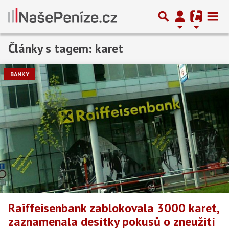
Články s tagem: karet
BANKY
Raiffeisenbank zablokovala 3000 karet,
zaznamenala desítky pokusů o zneužití