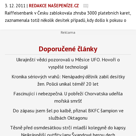
3. 12. 2011
|
REDAKCE NAŠEPENÍZE.CZ
Raiffeisenbank v Česku zablokovala zhruba 3000 platebních karet,
zaznamenala totiž několik desítek případů, kdy došlo k pokusu o
zneužití karty.
Doporučené články
Ukrajinští vědci pozorovali u Měsíce UFO. Hovoří o
vyspělé technologii
Kronika sériových vrahů: Nenápadný dělník zabil desítky
žen. Policii unikal téměř 20 let
Fascinující i nebezpečná. U pobřeží Chorvatska udeřila
mořská smršť
Do zápasu jsem šel po kalbě, přiznal BKFC šampion ve
službách Oktagonu
Těsně před osmdesátkou strčí mladší kolegyně do kapsy.
Nejkrásnější outfity Jany Švandové berou dech