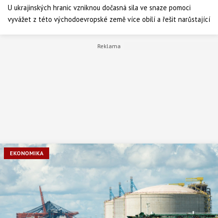
U ukrajinských hranic vzniknou dočasná sila ve snaze pomoci
vyvážet z této východoevropské země více obilí a řešit narůstající
celosvětovou potravinovou krizi. Podle agentury Reuters to řekl
americký prezident Joe Biden.
EKONOMIKA