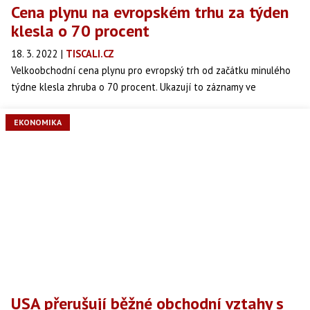
Cena plynu na evropském trhu za týden
klesla o 70 procent
18. 3. 2022
|
TISCALI.CZ
Velkoobchodní cena plynu pro evropský trh od začátku minulého
týdne klesla zhruba o 70 procent. Ukazují to záznamy ve
virtuálním obchodním uzlu Title Transfer Facility (TTF) v
Nizozemsku, který je pro evropský trh určující.
EKONOMIKA
USA přerušují běžné obchodní vztahy s