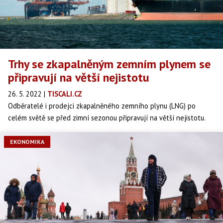
Trhy se zkapalněným zemním plynem se
připravují na větší nejistotu
26. 5. 2022
|
TISCALI.CZ
Odběratelé i prodejci zkapalněného zemního plynu (LNG) po
celém světě se před zimní sezonou připravují na větší nejistotu.
EKONOMIKA