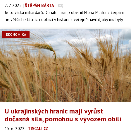
2. 7. 2025
|
ŠTĚPÁN BÁRTA
Je to válka miliardářů. Donald Trump obvinil Elona Muska z čerpání
největších státních dotací v historii a veřejně navrhl, aby mu byly
okamžitě zrušeny. Šéf Tesly a SpaceX reagoval po svém –
výsměchem a výzvou, ať mu klidně všechno vezmou. Spor se dál
EKONOMIKA
vyostřuje a přerůstá v otevřenou přestřelku mezi dvěma muži,
kteří si ještě nedávno navzájem kryli záda.
U ukrajinských hranic mají vyrůst
dočasná sila, pomohou s vývozem obilí
15. 6. 2022
|
TISCALI.CZ