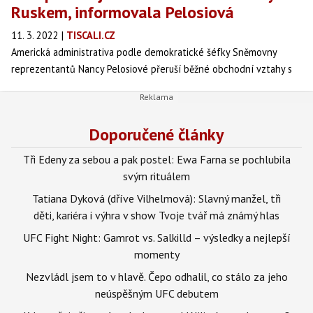
Ruskem, informovala Pelosiová
11. 3. 2022
|
TISCALI.CZ
Americká administrativa podle demokratické šéfky Sněmovny
reprezentantů Nancy Pelosiové přeruší běžné obchodní vztahy s
Ruskem.
Doporučené články
Tři Edeny za sebou a pak postel: Ewa Farna se pochlubila
svým rituálem
Tatiana Dyková (dříve Vilhelmová): Slavný manžel, tři
děti, kariéra i výhra v show Tvoje tvář má známý hlas
UFC Fight Night: Gamrot vs. Salkilld – výsledky a nejlepší
momenty
Nezvládl jsem to v hlavě. Čepo odhalil, co stálo za jeho
neúspěšným UFC debutem