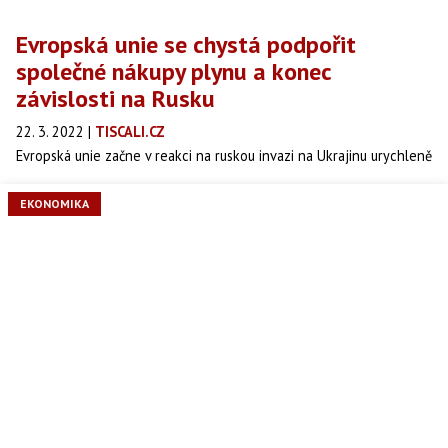
Evropská unie se chystá podpořit
společné nákupy plynu a konec
závislosti na Rusku
22. 3. 2022
|
TISCALI.CZ
Evropská unie začne v reakci na ruskou invazi na Ukrajinu urychleně
pracovat na naplnění plynových zásobníků, aby měla odpovídající
zásoby na příští zimu.
EKONOMIKA