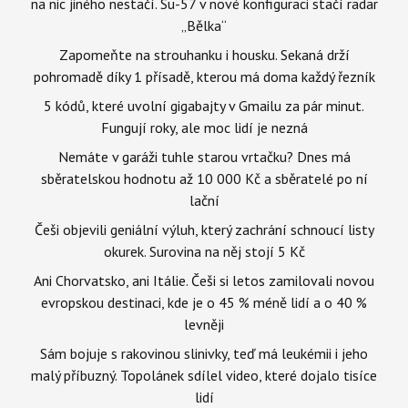
na nic jiného nestačí. Su-57 v nové konfiguraci stačí radar
„Bělka“
Zapomeňte na strouhanku i housku. Sekaná drží
pohromadě díky 1 přísadě, kterou má doma každý řezník
5 kódů, které uvolní gigabajty v Gmailu za pár minut.
Fungují roky, ale moc lidí je nezná
Nemáte v garáži tuhle starou vrtačku? Dnes má
sběratelskou hodnotu až 10 000 Kč a sběratelé po ní
lační
Češi objevili geniální výluh, který zachrání schnoucí listy
okurek. Surovina na něj stojí 5 Kč
Ani Chorvatsko, ani Itálie. Češi si letos zamilovali novou
evropskou destinaci, kde je o 45 % méně lidí a o 40 %
levněji
Sám bojuje s rakovinou slinivky, teď má leukémii i jeho
malý příbuzný. Topolánek sdílel video, které dojalo tisíce
lidí