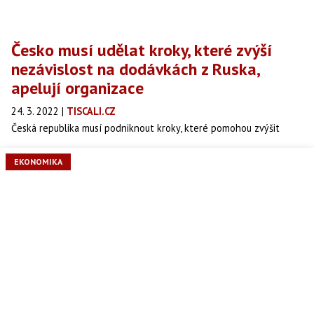
Česko musí udělat kroky, které zvýší
nezávislost na dodávkách z Ruska,
apelují organizace
24. 3. 2022
|
TISCALI.CZ
Česká republika musí podniknout kroky, které pomohou zvýšit
nezávislost na dodávkách plynu a ropy z Ruska, myslí si několik
českých organizací zaměřujících se na energetiku.
EKONOMIKA