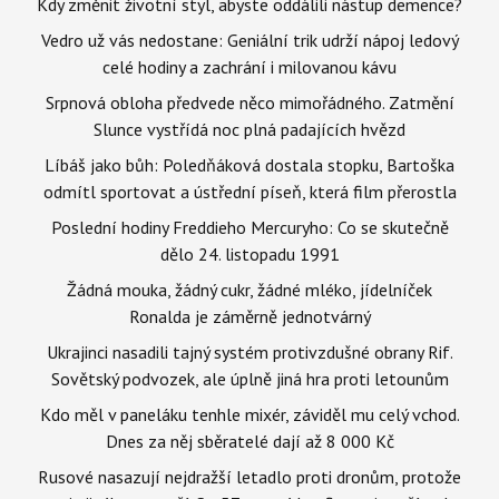
Kdy změnit životní styl, abyste oddálili nástup demence?
Vedro už vás nedostane: Geniální trik udrží nápoj ledový
celé hodiny a zachrání i milovanou kávu
Srpnová obloha předvede něco mimořádného. Zatmění
Slunce vystřídá noc plná padajících hvězd
Líbáš jako bůh: Poledňáková dostala stopku, Bartoška
odmítl sportovat a ústřední píseň, která film přerostla
Poslední hodiny Freddieho Mercuryho: Co se skutečně
dělo 24. listopadu 1991
Žádná mouka, žádný cukr, žádné mléko, jídelníček
Ronalda je záměrně jednotvárný
Ukrajinci nasadili tajný systém protivzdušné obrany Rif.
Sovětský podvozek, ale úplně jiná hra proti letounům
Kdo měl v paneláku tenhle mixér, záviděl mu celý vchod.
Dnes za něj sběratelé dají až 8 000 Kč
Rusové nasazují nejdražší letadlo proti dronům, protože