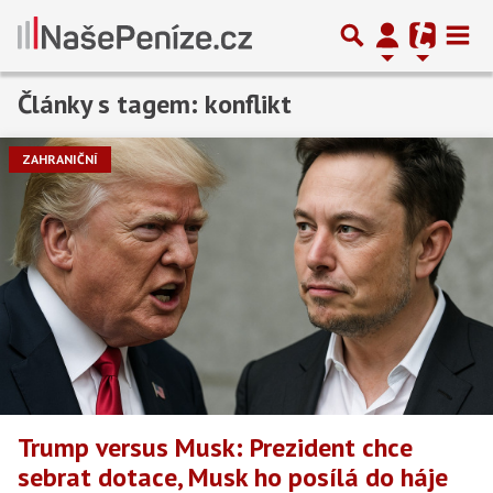
Články s tagem: konflikt
Předchozí
1
2
Další
ZAHRANIČNÍ
Trump versus Musk: Prezident chce
sebrat dotace, Musk ho posílá do háje