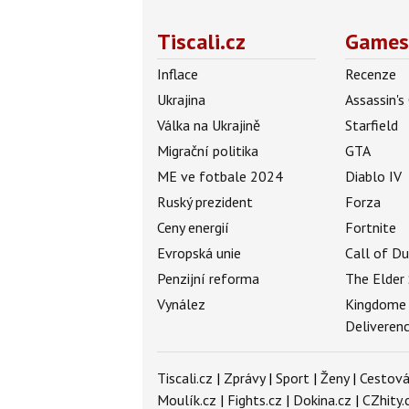
Tiscali.cz
Games
Inflace
Recenze
Ukrajina
Assassin's
Válka na Ukrajině
Starfield
Migrační politika
GTA
ME ve fotbale 2024
Diablo IV
Ruský prezident
Forza
Ceny energií
Fortnite
Evropská unie
Call of D
Penzijní reforma
The Elder 
Vynález
Kingdome
Deliveren
Tiscali.cz
|
Zprávy
|
Sport
|
Ženy
|
Cestová
Moulík.cz
|
Fights.cz
|
Dokina.cz
|
CZhity.