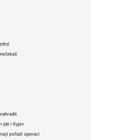
ázdný
 nečekali
nahradit
 jde i Kyjev
znají pořadí operací