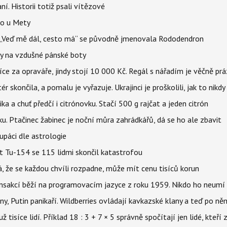
aní. Historii totiž psali vítězové
lo u Mety
eň „Veď mě dál, cesto má“ se původně jmenovala Rododendron
y na vzdušné pánské boty
íce za opraváře, jindy stojí 10 000 Kč. Regál s nářadím je věčně pr
ér skončila, a pomalu je vyřazuje. Ukrajinci je proškolili, jak to nikdy
ika a chuť předčí i citrónovku. Stačí 500 g rajčat a jeden citrón
ku. Ptačinec žabinec je noční můra zahrádkářů, dá se ho ale zbavit
upáci dle astrologie
et Tu-154 se 115 lidmi skončil katastrofou
á, že se každou chvíli rozpadne, může mít cenu tisíců korun
nsakcí běží na programovacím jazyce z roku 1959. Nikdo ho neumí 
ny, Putin panikaří. Wildberries ovládají kavkazské klany a teď po něm
isíce lidí. Příklad 18 : 3 + 7 × 5 správně spočítají jen lidé, kteří 