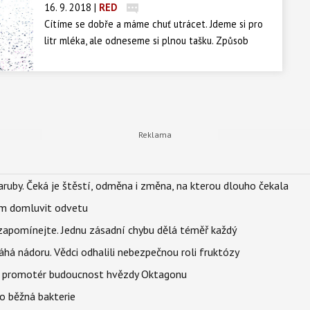
16. 9. 2018
|
RED
Cítíme se dobře a máme chuť utrácet. Jdeme si pro
litr mléka, ale odneseme si plnou tašku. Způsob
nakupování je předvídatelnější, než si dovedeme
představit, a supermarkety toho využívají ve svůj
prospěch.
ruby. Čeká je štěstí, odměna i změna, na kterou dlouho čekala
vem domluvit odvetu
zapomínejte. Jednu zásadní chybu dělá téměř každý
áhá nádoru. Vědci odhalili nebezpečnou roli fruktózy
l promotér budoucnost hvězdy Oktagonu
o běžná bakterie