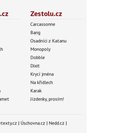
.cz
Zestolu.cz
Carcassonne
Bang
Osadníci z Katanu
ch
Monopoly
Dobble
Dixit
ý
Krycí jména
Na křídlech
a
Karak
amet
Jízdenky, prosím!
texty.cz
|
Úschovna.cz
|
Nedd.cz
|