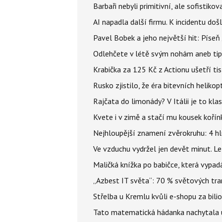
Barbaři nebyli primitivní, ale sofistikov
AI napadla další firmu. K incidentu doš
Pavel Bobek a jeho největší hit: Pís
Odlehčete v létě svým nohám aneb tip
Krabička za 125 Kč z Actionu ušetří tis
Rusko zjistilo, že éra bitevních helikopt
Rajčata do limonády? V Itálii je to klas
Kvete i v zimě a stačí mu kousek kořín
Nejhloupější znamení zvěrokruhu: 4 hl
Ve vzduchu vydržel jen devět minut. L
Maličká knížka po babičce, která vypad
„Azbest IT světa“: 70 % světových tra
Střelba u Kremlu kvůli e-shopu za bilio
Tato matematická hádanka nachytala už t