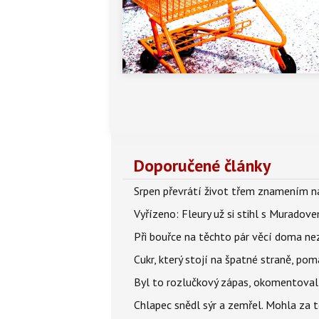
Doporučené články
Srpen převrátí život třem znamením na
Vyřízeno: Fleury už si stihl s Murado
Při bouřce na těchto pár věcí doma ne
Cukr, který stojí na špatné straně, pom
Byl to rozlučkový zápas, okomentova
Chlapec snědl sýr a zemřel. Mohla za t