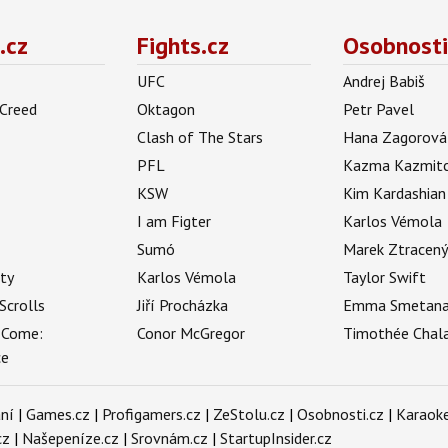
.cz
Fights.cz
Osobnosti
UFC
Andrej Babiš
 Creed
Oktagon
Petr Pavel
Clash of The Stars
Hana Zagorová
PFL
Kazma Kazmit
KSW
Kim Kardashian
I am Figter
Karlos Vémola
Sumó
Marek Ztracen
uty
Karlos Vémola
Taylor Swift
Scrolls
Jiří Procházka
Emma Smetan
 Come:
Conor McGregor
Timothée Chal
ce
ní
|
Games.cz
|
Profigamers.cz
|
ZeStolu.cz
|
Osobnosti.cz
|
Karaoke
cz
|
Našepeníze.cz
|
Srovnám.cz
|
StartupInsider.cz