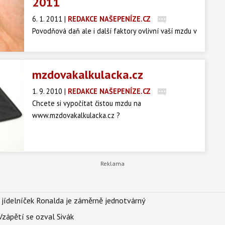
2011
6. 1. 2011
|
REDAKCE NAŠEPENÍZE.CZ
Povodňová daň ale i další faktory ovlivní vaší mzdu v
roce 2011. Jak velký vliv mají nové podmínky na vaši
čistou mzdu?
mzdovakalkulacka.cz
1. 9. 2010
|
REDAKCE NAŠEPENÍZE.CZ
Chcete si vypočítat čistou mzdu na
www.mzdovakalkulacka.cz ?
 jídelníček Ronalda je záměrně jednotvárný
Vzápětí se ozval Sivák