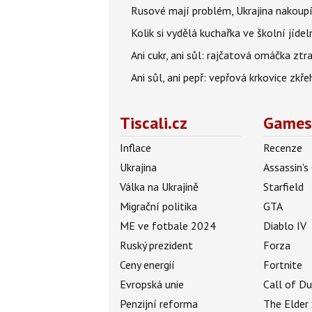
Rusové mají problém, Ukrajina nakoupí 
Kolik si vydělá kuchařka ve školní jíde
Ani cukr, ani sůl: rajčatová omáčka ztr
Ani sůl, ani pepř: vepřová krkovice zkř
Tiscali.cz
Games
Inflace
Recenze
Ukrajina
Assassin's
Válka na Ukrajině
Starfield
Migrační politika
GTA
ME ve fotbale 2024
Diablo IV
Ruský prezident
Forza
Ceny energií
Fortnite
Evropská unie
Call of D
Penzijní reforma
The Elder 