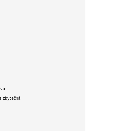
iva
je zbytečná