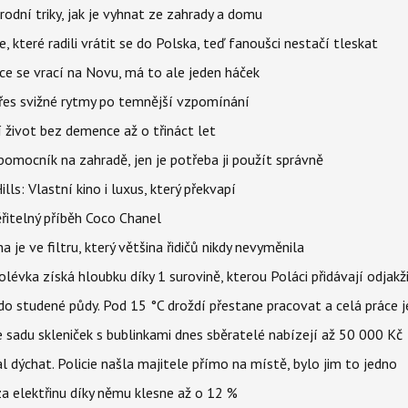
rodní triky, jak je vyhnat ze zahrady a domu
 které radili vrátit se do Polska, teď fanoušci nestačí tleskat
ace se vrací na Novu, má to ale jeden háček
 přes svižné rytmy po temnější vzpomínání
í život bez demence až o třináct let
ý pomocník na zahradě, jen je potřeba ji použít správně
s: Vlastní kino i luxus, který překvapí
řitelný příběh Coco Chanel
 je ve filtru, který většina řidičů nikdy nevyměnila
lévka získá hloubku díky 1 surovině, kterou Poláci přidávají odjakž
 do studené půdy. Pod 15 °C droždí přestane pracovat a celá práce 
 sadu skleniček s bublinkami dnes sběratelé nabízejí až 50 000 Kč
l dýchat. Policie našla majitele přímo na místě, bylo jim to jedno
t za elektřinu díky němu klesne až o 12 %