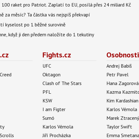
100 raket pro Patriot. Zaplatí to EU, posílá přes 24 miliard Kč
lně za měsíc? Ta částka vás nejspíš překvapí
atí kyselost po 1 běžné surovině
ehne, když ji den předem naložíte do 1 tekutiny
.cz
Fights.cz
Osobnosti
UFC
Andrej Babiš
 Creed
Oktagon
Petr Pavel
Clash of The Stars
Hana Zagorová
PFL
Kazma Kazmit
KSW
Kim Kardashian
I am Figter
Karlos Vémola
Sumó
Marek Ztracen
uty
Karlos Vémola
Taylor Swift
Scrolls
Jiří Procházka
Emma Smetan