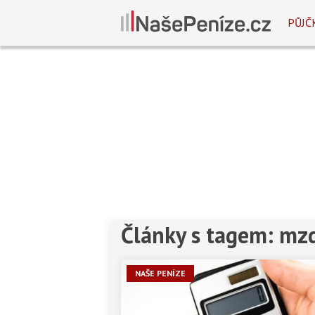
PŮJČ
Články s tagem: mz
NAŠE PENÍZE