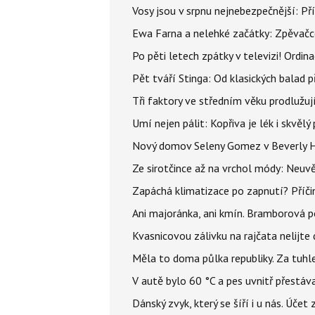
Vosy jsou v srpnu nejnebezpečnější: Pří
Ewa Farna a nelehké začátky: Zpěvačce,
Po pěti letech zpátky v televizi! Ordin
Pět tváří Stinga: Od klasických balad
Tři faktory ve středním věku prodlužuj
Umí nejen pálit: Kopřiva je lék i skvěl
Nový domov Seleny Gomez v Beverly Hill
Ze sirotčince až na vrchol módy: Neuvě
Zapáchá klimatizace po zapnutí? Příčina
Ani majoránka, ani kmín. Bramborová po
Kvasnicovou zálivku na rajčata nelijte
Měla to doma půlka republiky. Za tuhle
V autě bylo 60 °C a pes uvnitř přestáva
Dánský zvyk, který se šíří i u nás. Úče