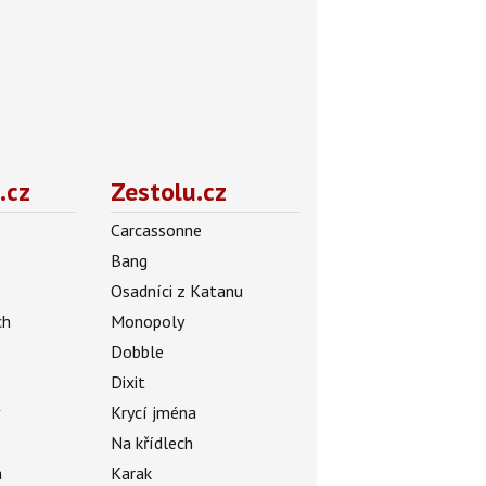
.cz
Zestolu.cz
Carcassonne
Bang
Osadníci z Katanu
ch
Monopoly
Dobble
Dixit
ý
Krycí jména
Na křídlech
a
Karak