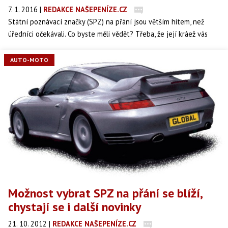
7. 1. 2016
|
REDAKCE NAŠEPENÍZE.CZ
Státní poznávací značky (SPZ) na přání jsou větším hitem, než
úředníci očekávali. Co byste měli vědět? Třeba, že její kráež vás
může dostat i do vězení na rozdíl od klasické SPZ. Přehled faktů o
SPZ na přání.
AUTO-MOTO
Možnost vybrat SPZ na přání se blíží,
chystají se i další novinky
21. 10. 2012
|
REDAKCE NAŠEPENÍZE.CZ