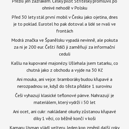
Přežili jen zázrakem. Český pilot Stříteský promluvil po
ohnivé nehodě v Polsku
Před 30 lety stál první mobil v Česku jako ojetina, dnes
je to poklad. Eurotel ho pak dotoval a lidé se rvali ve
frontách
Modrá značka ve Španělsku vypadá nevinně, ale pokuta
za ni je 200 eur. Čeští řidiči ji zaměňují za informační
ceduli
Kašlu na kupované majonézy. Ušlehala jsem tatarku, co
chutná jako z obchodu a vyjde na 30 Kč
Ani mouka, ani vejce: bramboráky budou křupavé a
nerozpadnou se, když do těsta přidáte 1 surovinu
Češi vyhazují klasické teflonové pánve. Nahrazují je
materiálem, který vydrží i 50 let
Ani ocet, ani cukr: nakládané okurky zůstanou křupavé
díky 1 věci, co běžně končí v koši
Kamaru Usman vládl velteru. Jeden kop změnil další roky