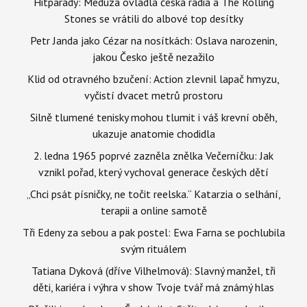
Hitparády: Meduza ovládla česká rádia a The Rolling
Stones se vrátili do albové top desítky
Petr Janda jako Cézar na nosítkách: Oslava narozenin,
jakou Česko ještě nezažilo
Klid od otravného bzučení: Action zlevnil lapač hmyzu,
vyčistí dvacet metrů prostoru
Silně tlumené tenisky mohou tlumit i váš krevní oběh,
ukazuje anatomie chodidla
2. ledna 1965 poprvé zazněla znělka Večerníčku: Jak
vznikl pořad, který vychoval generace českých dětí
„Chci psát písničky, ne točit reelska.“ Katarzia o selhání,
terapii a online samotě
Tři Edeny za sebou a pak postel: Ewa Farna se pochlubila
svým rituálem
Tatiana Dyková (dříve Vilhelmová): Slavný manžel, tři
děti, kariéra i výhra v show Tvoje tvář má známý hlas