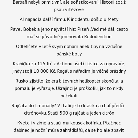
Barbaři nebyli primitivní, ale sofistikovaní. Historii totiž
psali vítězové
AI napadla další firmu. K incidentu došlo u Mety
Pavel Bobek a jeho největší hit: Píseň „Veď mě dál, cesto
má“ se původně jmenovala Rododendron
Odlehčete v létě svým nohám aneb tipy na vzdušné
pánské boty
Krabička za 125 Kč z Actionu ušetří tisíce za opraváře,
jindy stojí 10 000 Kč. Regál s nářadím je věčně prázdný
Rusko zjistilo, že éra bitevních helikoptér skončila, a
pomalu je vyřazuje. Ukrajinci je proškolili, jak to nikdy
nečekali
Rajčata do limonády? V Itálii je to klasika a chuť předčí i
citrónovku. Stačí 500 g rajčat a jeden citrón
Kvete i v zimě a stačí mu kousek kořínku. Ptačinec
žabinec je noční můra zahrádkářů, dá se ho ale zbavit