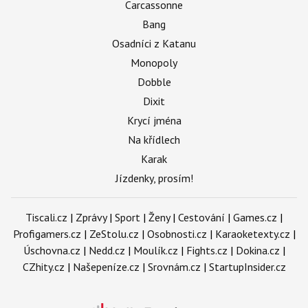
Carcassonne
Bang
Osadníci z Katanu
Monopoly
Dobble
Dixit
Krycí jména
Na křídlech
Karak
Jízdenky, prosím!
Tiscali.cz
|
Zprávy
|
Sport
|
Ženy
|
Cestování
|
Games.cz
|
Profigamers.cz
|
ZeStolu.cz
|
Osobnosti.cz
|
Karaoketexty.cz
|
Úschovna.cz
|
Nedd.cz
|
Moulík.cz
|
Fights.cz
|
Dokina.cz
|
CZhity.cz
|
Našepeníze.cz
|
Srovnám.cz
|
StartupInsider.cz