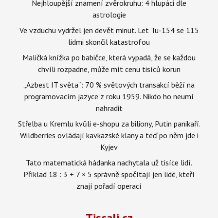
Nejhloupější znamení zvěrokruhu: 4 hlupáci dle
astrologie
Ve vzduchu vydržel jen devět minut. Let Tu-154 se 115
lidmi skončil katastrofou
Maličká knížka po babičce, která vypadá, že se každou
chvíli rozpadne, může mít cenu tisíců korun
„Azbest IT světa“: 70 % světových transakcí běží na
programovacím jazyce z roku 1959. Nikdo ho neumí
nahradit
Střelba u Kremlu kvůli e-shopu za biliony, Putin panikaří.
Wildberries ovládají kavkazské klany a teď po něm jde i
Kyjev
Tato matematická hádanka nachytala už tisíce lidí.
Příklad 18 : 3 + 7 × 5 správně spočítají jen lidé, kteří
znají pořadí operací
Tiscali.cz