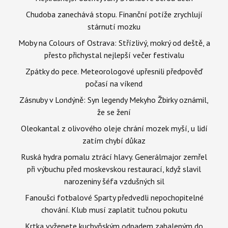
Chudoba zanechává stopu. Finanční potíže zrychlují
stárnutí mozku
Moby na Colours of Ostrava: Střízlivý, mokrý od deště, a
přesto přichystal nejlepší večer festivalu
Zpátky do pece. Meteorologové upřesnili předpověď
počasí na víkend
Zásnuby v Londýně: Syn legendy Mekyho Žbirky oznámil,
že se žení
Oleokantal z olivového oleje chrání mozek myší, u lidí
zatím chybí důkaz
Ruská hydra pomalu ztrácí hlavy. Generálmajor zemřel
při výbuchu před moskevskou restaurací, když slavil
narozeniny šéfa vzdušných sil
Fanoušci fotbalové Sparty předvedli nepochopitelné
chování. Klub musí zaplatit tučnou pokutu
Krtka vyženete kuchyňským odpadem zabaleným do