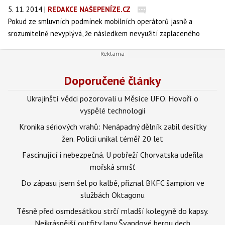
5. 11. 2014
|
REDAKCE NAŠEPENÍZE.CZ
Pokud ze smluvních podmínek mobilních operátorů jasně a
srozumitelně nevyplývá, že následkem nevyužití zaplaceného
kreditu a nedobití nového kreditu ve stanoveném období je
propadnutí zbývajícího kreditu, jedná se o porušení ustanovení §
63 odst. 1 zákona o elektronických komunikacích.
Doporučené články
Ukrajinští vědci pozorovali u Měsíce UFO. Hovoří o
vyspělé technologii
Kronika sériových vrahů: Nenápadný dělník zabil desítky
žen. Policii unikal téměř 20 let
Fascinující i nebezpečná. U pobřeží Chorvatska udeřila
mořská smršť
Do zápasu jsem šel po kalbě, přiznal BKFC šampion ve
službách Oktagonu
Těsně před osmdesátkou strčí mladší kolegyně do kapsy.
Nejkrásnější outfity Jany Švandové berou dech