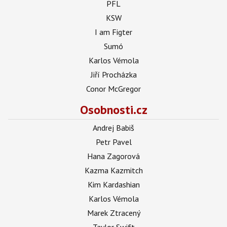
PFL
KSW
I am Figter
Sumó
Karlos Vémola
Jiří Procházka
Conor McGregor
Osobnosti.cz
Andrej Babiš
Petr Pavel
Hana Zagorová
Kazma Kazmitch
Kim Kardashian
Karlos Vémola
Marek Ztracený
Taylor Swift