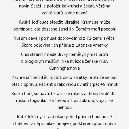
novin. Stačí je položit ke krtinci a čekat. Většina
zahrádkářů tohle nezná
Ruská loď bude sloužit Ukrajině. Kreml se může
pominout, ale dostane šanci ji v Černém moři potopit
Rusům dávají po hubě dobrovolníci z 72 zemí světa.
Skoro polovina jich přijela z Latinské Ameriky
Chci chránit mladé dívky, neměly by hrát proti
biologickým mužům, říká hvězda ženské NBA
Cunninghamová
Záchranáři nechtěli rozbít okno sanitky, protože se báli
platit opravu. Pacient s rakovinou uvnitř trpěl 45 minut
Rusko hoří, selhává. Ukrajinské rakety a drony tvrdě drtí
ruskou logistiku i klíčovou infrastrukturu, vojáci se
nehnou
Jód z lékárny chrání okurky před plísní i houbami. S
chlebem z něj vznikne hnojivo, po kterém plodí o dva