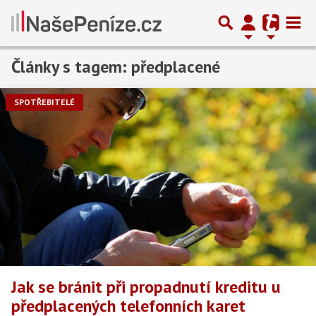
Články s tagem: předplacené
SPOTŘEBITELÉ
Jak se bránit při propadnutí kreditu u
předplacených telefonních karet