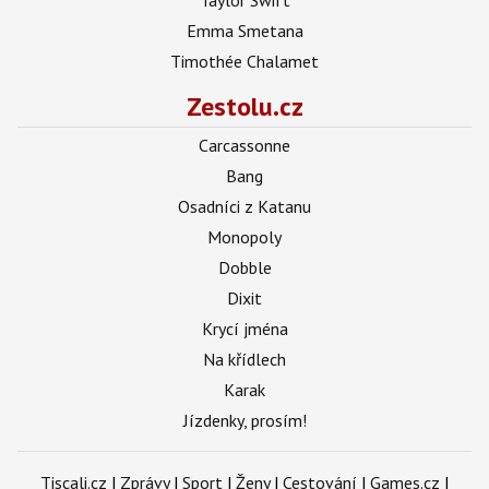
Emma Smetana
Timothée Chalamet
Zestolu.cz
Carcassonne
Bang
Osadníci z Katanu
Monopoly
Dobble
Dixit
Krycí jména
Na křídlech
Karak
Jízdenky, prosím!
Tiscali.cz
|
Zprávy
|
Sport
|
Ženy
|
Cestování
|
Games.cz
|