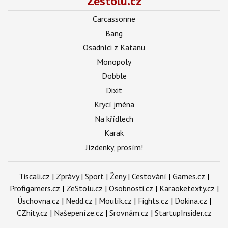
Zestolu.cz
Carcassonne
Bang
Osadníci z Katanu
Monopoly
Dobble
Dixit
Krycí jména
Na křídlech
Karak
Jízdenky, prosím!
Tiscali.cz
|
Zprávy
|
Sport
|
Ženy
|
Cestování
|
Games.cz
|
Profigamers.cz
|
ZeStolu.cz
|
Osobnosti.cz
|
Karaoketexty.cz
|
Úschovna.cz
|
Nedd.cz
|
Moulík.cz
|
Fights.cz
|
Dokina.cz
|
CZhity.cz
|
Našepeníze.cz
|
Srovnám.cz
|
StartupInsider.cz