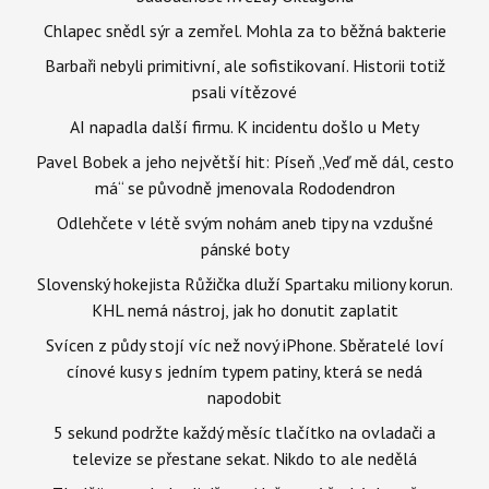
Chlapec snědl sýr a zemřel. Mohla za to běžná bakterie
Barbaři nebyli primitivní, ale sofistikovaní. Historii totiž
psali vítězové
AI napadla další firmu. K incidentu došlo u Mety
Pavel Bobek a jeho největší hit: Píseň „Veď mě dál, cesto
má“ se původně jmenovala Rododendron
Odlehčete v létě svým nohám aneb tipy na vzdušné
pánské boty
Slovenský hokejista Růžička dluží Spartaku miliony korun.
KHL nemá nástroj, jak ho donutit zaplatit
Svícen z půdy stojí víc než nový iPhone. Sběratelé loví
cínové kusy s jedním typem patiny, která se nedá
napodobit
5 sekund podržte každý měsíc tlačítko na ovladači a
televize se přestane sekat. Nikdo to ale nedělá