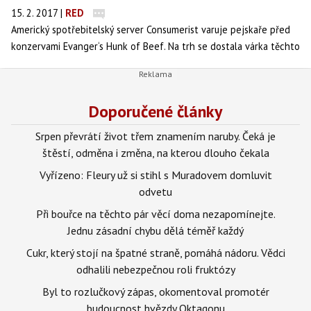
15. 2. 2017
|
RED
Americký spotřebitelský server Consumerist varuje pejskaře před
konzervami Evanger‘s Hunk of Beef. Na trh se dostala várka těchto
prémiových bezlepkových konzerv, která byla kontaminována
pentobarbitalem sodným, tedy látkou, která se používá například k
utrácení toulavých psů. Výrobce již přistoupil ke stahování
Doporučené články
nebezpečné šarže konzerv z trhu. dTest varuje, že konzervy mohou
být k objednání i v České republice.
Srpen převrátí život třem znamením naruby. Čeká je
štěstí, odměna i změna, na kterou dlouho čekala
Vyřízeno: Fleury už si stihl s Muradovem domluvit
odvetu
Při bouřce na těchto pár věcí doma nezapomínejte.
Jednu zásadní chybu dělá téměř každý
Cukr, který stojí na špatné straně, pomáhá nádoru. Vědci
odhalili nebezpečnou roli fruktózy
Byl to rozlučkový zápas, okomentoval promotér
budoucnost hvězdy Oktagonu