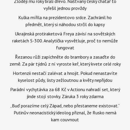
Zloději mu roky brali dřevo. Naštvaný český chatař to
vyřešil jednou provždy
Kulka mířila na prezidentovo srdce. Zachránil ho
předmět, který si náhodou strčil do kapsy
Ukrajinská protiraketová Freya závisí na sovětských
raketách S-300. Analytička vysvětluje, proč to nemůže
fungovat
Řezanou růži zapíchněte do brambory a zasaďte do
země. Za pár týdnů z ní vyroste keř, který kvete celé roky
Hortenzii nestačí zalévat a hnojit. Pokud nenastavíte
kyselost půdy, listy zežloutnou a květy nepřijdou
Parádní vychytávka za 68 Kč v Actionu nahradí set, který
jinde stojí stovky. Záruka 3 roky zdarma
„Buď porazíme celý Západ, nebo přestaneme existovat.“
Putinův neonacistický ideolog přiznal, že Rusko nemá
kam couvnout