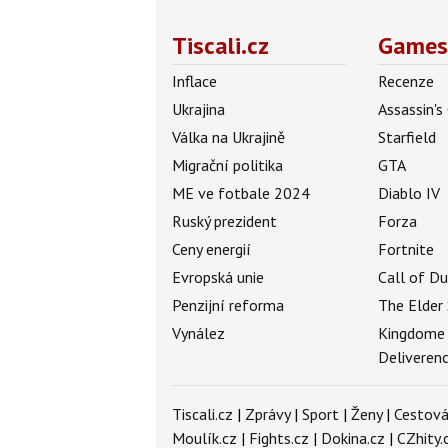
Tiscali.cz
Games
Inflace
Recenze
Ukrajina
Assassin's
Válka na Ukrajině
Starfield
Migrační politika
GTA
ME ve fotbale 2024
Diablo IV
Ruský prezident
Forza
Ceny energií
Fortnite
Evropská unie
Call of D
Penzijní reforma
The Elder 
Vynález
Kingdome
Deliveren
Tiscali.cz
|
Zprávy
|
Sport
|
Ženy
|
Cestová
Moulík.cz
|
Fights.cz
|
Dokina.cz
|
CZhity.