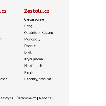
.cz
Zestolu.cz
Carcassonne
Bang
Osadníci z Katanu
ch
Monopoly
Dobble
Dixit
ý
Krycí jména
Na křídlech
a
Karak
amet
Jízdenky, prosím!
texty.cz
|
Úschovna.cz
|
Nedd.cz
|