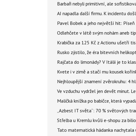
Barbaři nebyli primitivní, ale sofistikov
AI napadla další firmu. K incidentu doš
Pavel Bobek a jeho největší hit: Pís
Odlehčete v létě svým nohám aneb tip
Krabička za 125 Kč z Actionu ušetří tis
Rusko zjistilo, že éra bitevních helikopt
Rajčata do limonády? V Itálii je to klas
Kvete i v zimě a stačí mu kousek kořín
Nejhloupější znamení zvěrokruhu: 4 hl
Ve vzduchu vydržel jen devět minut. L
Maličká knížka po babičce, která vypad
„Azbest IT světa“: 70 % světových tra
Střelba u Kremlu kvůli e-shopu za bilio
Tato matematická hádanka nachytala už t