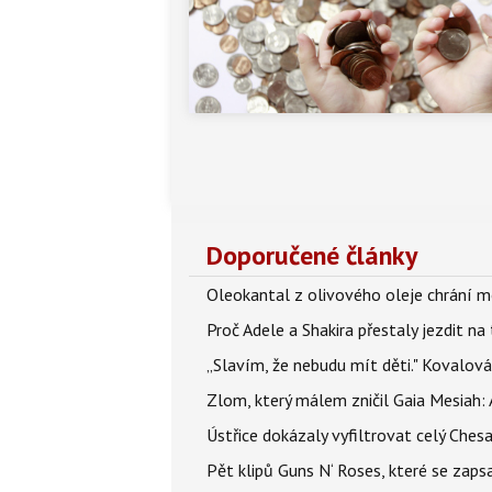
Doporučené články
Oleokantal z olivového oleje chrání m
Proč Adele a Shakira přestaly jezdit na t
„Slavím, že nebudu mít děti." Kovalová
Zlom, který málem zničil Gaia Mesiah: 
Ústřice dokázaly vyfiltrovat celý Ches
Pět klipů Guns N‘ Roses, které se zapsa