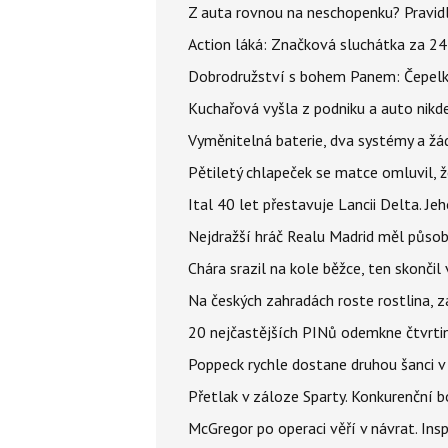
Z auta rovnou na neschopenku? Pravidl
Action láká: Značková sluchátka za 244 k
Dobrodružství s bohem Panem: Čepelka 
Kuchařová vyšla z podniku a auto nikde.
Vyměnitelná baterie, dva systémy a žádn
Pětiletý chlapeček se matce omluvil, že
Ital 40 let přestavuje Lancii Delta. J
Nejdražší hráč Realu Madrid měl působi
Chára srazil na kole běžce, ten skonči
Na českých zahradách roste rostlina, z
20 nejčastějších PINů odemkne čtvrtin
Poppeck rychle dostane druhou šanci v
Přetlak v záloze Sparty. Konkurenční 
McGregor po operaci věří v návrat. Insp