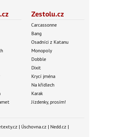
.cz
Zestolu.cz
Carcassonne
Bang
Osadníci z Katanu
ch
Monopoly
Dobble
Dixit
ý
Krycí jména
Na křídlech
a
Karak
amet
Jízdenky, prosím!
texty.cz
|
Úschovna.cz
|
Nedd.cz
|