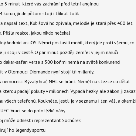
o 5 minut, které vás zachrání před letní angínou
orun, jinde přitom stojí i třikrát tolik
napsal text, Kubišová ho zpívala, melodie je stará přes 400 let
 Přišla reakce, jakou nikdo nečekal
ý Android ani iOS. Němci postavili mobil, který jde proti všemu, co
 jí stojí v cestě. O pár minut později zemřel v jejím náručí
eho dakar-safari verze s 500 koňmi nemá na světě konkurenci
t v Olomouci. Diomande nyní stojí tři miliardy.
l v nemocnici. Bývalý hráč NHL se brání: Neměl na stezce co dělat
a kterou padají pokuty v milionech. Vypadá hezky, ale zákon ji zakaz
u všech telefonů. Koukněte, jestli je v seznamu i ten váš, a okam
 UFC. Vrací se do polotěžké váhy
boj může odnést i reprezentant Sochůrek
irují ho legendy sportu