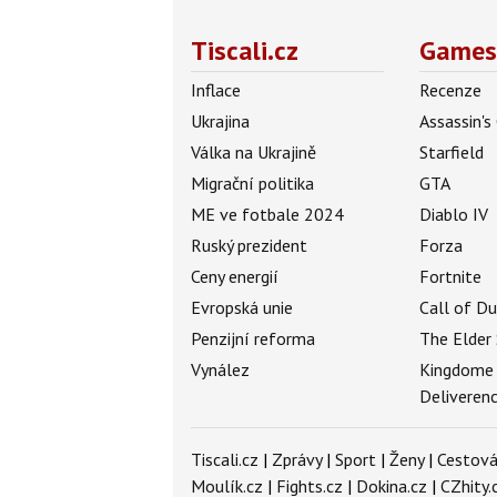
Tiscali.cz
Games
Inflace
Recenze
Ukrajina
Assassin's
Válka na Ukrajině
Starfield
Migrační politika
GTA
ME ve fotbale 2024
Diablo IV
Ruský prezident
Forza
Ceny energií
Fortnite
Evropská unie
Call of D
Penzijní reforma
The Elder 
Vynález
Kingdome
Deliveren
Tiscali.cz
|
Zprávy
|
Sport
|
Ženy
|
Cestová
Moulík.cz
|
Fights.cz
|
Dokina.cz
|
CZhity.