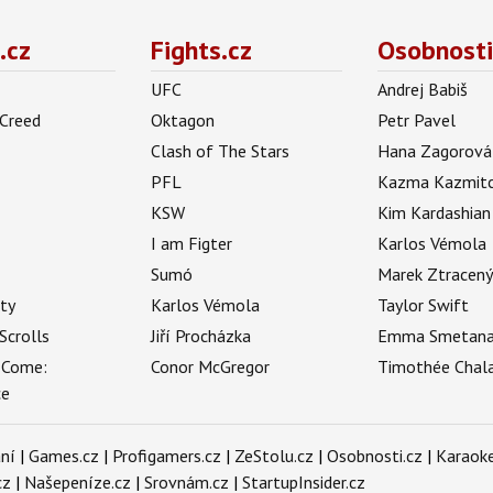
.cz
Fights.cz
Osobnosti
UFC
Andrej Babiš
 Creed
Oktagon
Petr Pavel
Clash of The Stars
Hana Zagorová
PFL
Kazma Kazmit
KSW
Kim Kardashian
I am Figter
Karlos Vémola
Sumó
Marek Ztracen
uty
Karlos Vémola
Taylor Swift
Scrolls
Jiří Procházka
Emma Smetan
 Come:
Conor McGregor
Timothée Chal
ce
ní
|
Games.cz
|
Profigamers.cz
|
ZeStolu.cz
|
Osobnosti.cz
|
Karaoke
cz
|
Našepeníze.cz
|
Srovnám.cz
|
StartupInsider.cz