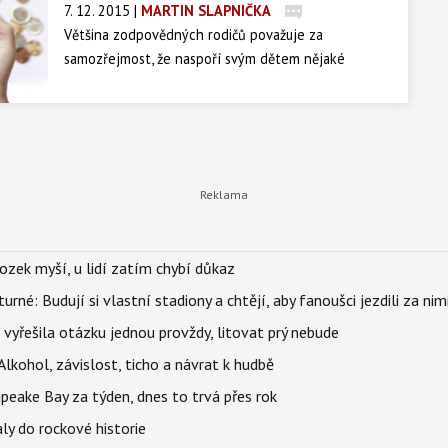
7. 12. 2015
|
MARTIN SLAPNIČKA
Většina zodpovědných rodičů považuje za
samozřejmost, že naspoří svým dětem nějaké
finance pro tzv. start do života. Nejen že je
v průběhu dětství šatí a živí, ale zároveň je připravují
na fázi dospělosti.
ozek myší, u lidí zatím chybí důkaz
urné: Budují si vlastní stadiony a chtějí, aby fanoušci jezdili za nim
 vyřešila otázku jednou provždy, litovat prý nebude
Alkohol, závislost, ticho a návrat k hudbě
apeake Bay za týden, dnes to trvá přes rok
ly do rockové historie