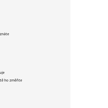
 znáte
uje
žitě ho změňte