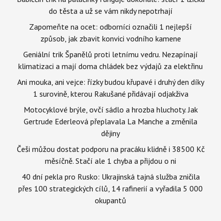
do těsta a už se vám nikdy nepotrhají
Zapomeňte na ocet: odborníci označili 1 nejlepší
způsob, jak zbavit konvici vodního kamene
Geniální trik Španělů proti letnímu vedru. Nezapínají
klimatizaci a mají doma chládek bez výdajů za elektřinu
Ani mouka, ani vejce: řízky budou křupavé i druhý den díky
1 surovině, kterou Rakušané přidávají odjakživa
Motocyklové brýle, ovčí sádlo a hrozba hluchoty. Jak
Gertrude Ederleová přeplavala La Manche a změnila
dějiny
Češi můžou dostat podporu na pracáku klidně i 38500 Kč
měsíčně. Stačí ale 1 chyba a přijdou o ni
40 dní pekla pro Rusko: Ukrajinská tajná služba zničila
přes 100 strategických cílů, 14 rafinerií a vyřadila 5 000
okupantů