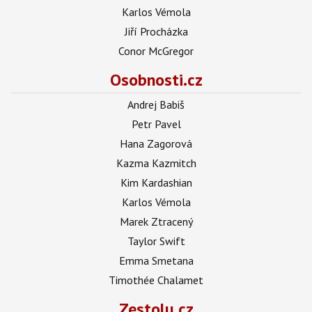
Karlos Vémola
Jiří Procházka
Conor McGregor
Osobnosti.cz
Andrej Babiš
Petr Pavel
Hana Zagorová
Kazma Kazmitch
Kim Kardashian
Karlos Vémola
Marek Ztracený
Taylor Swift
Emma Smetana
Timothée Chalamet
Zestolu.cz