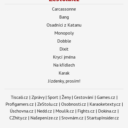
Carcassonne
Bang
Osadníci z Katanu
Monopoly
Dobble
Dixit
Krycí jména
Na křídlech
Karak
Jízdenky, prosím!
Tiscali.cz
|
Zprávy
|
Sport
|
Ženy
|
Cestování
|
Games.cz
|
Profigamers.cz
|
ZeStolu.cz
|
Osobnosti.cz
|
Karaoketexty.cz
|
Úschovna.cz
|
Nedd.cz
|
Moulík.cz
|
Fights.cz
|
Dokina.cz
|
CZhity.cz
|
Našepeníze.cz
|
Srovnám.cz
|
StartupInsider.cz