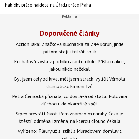
Nabídky práce najdete na Úřadu práce Praha
Doporučené články
Action láká: Značková sluchátka za 244 korun, jinde
přitom stojí i třikrát tolik
Kuchařová vyšla z podniku a auto nikde. Přišla reakce,
jakou nikdo nečekal
Byl jsem celý od krve, měl jsem strach, vylíčil Vémola
dramatické krmení lvů
Petra Černocká přiznala, co dostává od státu: Polovina
důchodu jde okamžitě zpět
Srpen převrátí život třem znamením naruby. Čeká je
štěstí, odměna i změna, na kterou dlouho čekala
Vyřízeno: Fleury už si stihl s Muradovem domluvit
odvetu