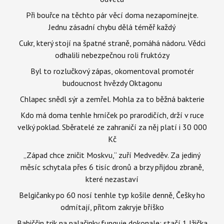
Při bouřce na těchto pár věcí doma nezapomínejte.
Jednu zásadní chybu dělá téměř každý
Cukr, který stojí na špatné straně, pomáhá nádoru. Vědci
odhalili nebezpečnou roli fruktózy
Byl to rozlučkový zápas, okomentoval promotér
budoucnost hvězdy Oktagonu
Chlapec snědl sýr a zemřel. Mohla za to běžná bakterie
Kdo má doma tenhle hrníček po prarodičích, drží v ruce
velký poklad. Sběratelé ze zahraničí za něj platí i 30 000
Kč
„Západ chce zničit Moskvu,“ zuří Medveděv. Za jediný
měsíc schytala přes 6 tisíc dronů a brzy přijdou zbraně,
které nezastaví
Belgičanky po 60 nosí tenhle typ košile denně, Češky ho
odmítají, přitom zakryje bříško
Babiččin trik na palačinky funguje dokonale: stačí 1 lžička