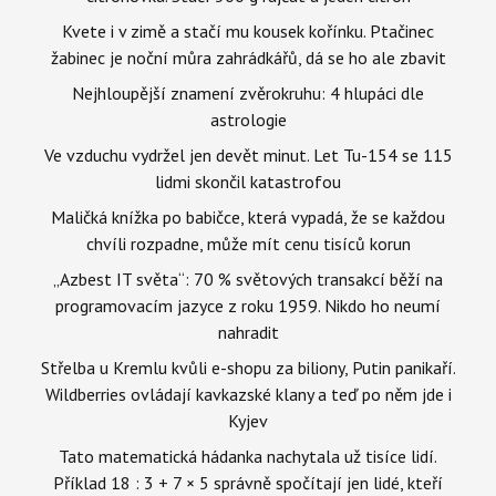
Kvete i v zimě a stačí mu kousek kořínku. Ptačinec
žabinec je noční můra zahrádkářů, dá se ho ale zbavit
Nejhloupější znamení zvěrokruhu: 4 hlupáci dle
astrologie
Ve vzduchu vydržel jen devět minut. Let Tu-154 se 115
lidmi skončil katastrofou
Maličká knížka po babičce, která vypadá, že se každou
chvíli rozpadne, může mít cenu tisíců korun
„Azbest IT světa“: 70 % světových transakcí běží na
programovacím jazyce z roku 1959. Nikdo ho neumí
nahradit
Střelba u Kremlu kvůli e-shopu za biliony, Putin panikaří.
Wildberries ovládají kavkazské klany a teď po něm jde i
Kyjev
Tato matematická hádanka nachytala už tisíce lidí.
Příklad 18 : 3 + 7 × 5 správně spočítají jen lidé, kteří