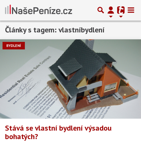
Články s tagem: vlastníbydlení
BYDLENÍ
Stává se vlastní bydlení výsadou
bohatých?