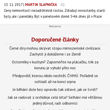
13. 11. 2017
|
MARTIN SLAPNIČKA
Ceny nemovitostí nezadržitelně rostou. Zdražují novostavby, starší
byty, ale i paneláky. Byt v panelovém domě 3+kk dnes již v Praze
pod čtyři miliony korun neseženete.
Doporučené články
Černé díry mohou skrývat stopu mimozemské civilizace.
Zachytit ji dokážeme i ze Země
Octomilky v kuchyni? Zapomeňte na plácačku, trik za
korunu je vyhubí přes noc
Předpověď, kterou nikdo nechtěl. ČHMÚ: Pořádně se
ochladí až na konci srpna
Je běhání dole bez opravdu tak zdravé, jak se tvrdí?
Jak se radovat z orchideje celá léta? Selhání má většinou
jediný důvod, radí odborníci