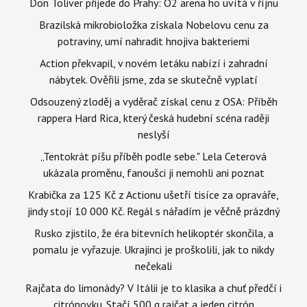
Don Toliver přijede do Prahy: O2 arena ho uvítá v říjnu
Brazilská mikrobioložka získala Nobelovu cenu za
potraviny, umí nahradit hnojiva bakteriemi
Action překvapil, v novém letáku nabízí i zahradní
nábytek. Ověřili jsme, zda se skutečně vyplatí
Odsouzený zloděj a vyděrač získal cenu z OSA: Příběh
rappera Hard Rica, který česká hudební scéna raději
neslyší
„Tentokrát píšu příběh podle sebe." Lela Ceterová
ukázala proměnu, fanoušci ji nemohli ani poznat
Krabička za 125 Kč z Actionu ušetří tisíce za opraváře,
jindy stojí 10 000 Kč. Regál s nářadím je věčně prázdný
Rusko zjistilo, že éra bitevních helikoptér skončila, a
pomalu je vyřazuje. Ukrajinci je proškolili, jak to nikdy
nečekali
Rajčata do limonády? V Itálii je to klasika a chuť předčí i
citrónovku. Stačí 500 g rajčat a jeden citrón