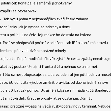
 jídelníček Ronalda je záměrně jednotvárný
Vzápětí se ozval Sivák
 Tak bydlí jedna z nejznámějších tváří české zábavy
rodní triky, jak je vyhnat ze zahrady a domu
u a políbil ji na čelo. Její reakce ho dostala na kolena
šť. Proč se předpovědi počasí v telefonu tak liší a která má pravdu
Heerkens předvedl dvě nehorázné minely
tojí za to. Po pár hodinách člověk zjistí, že cesta zpátky neexistuje
aketový postup. Ukrajinci frontu drží a nehnou se ani o metr
a. Tělo už nespolupracuje, za Liberec odehrál jen půl hodiny a musel
dete. EU donutila výrobce změnit pravidla, od dubna jedině za své
uje 50. balíček pomoci Ukrajině, i když se s ní hádá kvůli Banderov
l tam čtyři děti. Úřady je prosily, ať se odstěhují. Odmítli
ajinci precizně vypálili největší ruský potravinový terminál. Nebude