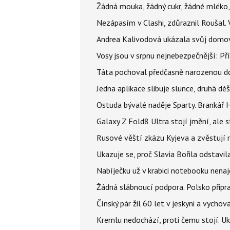
Žádná mouka, žádný cukr, žádné mléko,
Nezápasím v Clashi, zdůraznil Roušal. 
Andrea Kalivodová ukázala svůj domov:
Vosy jsou v srpnu nejnebezpečnější: Pří
Táta pochoval předčasně narozenou dcer
Jedna aplikace slibuje slunce, druhá dé
Ostuda bývalé naděje Sparty. Brankář 
Galaxy Z Fold8 Ultra stojí jmění, ale s
Rusové věští zkázu Kyjeva a zvěstují r
Ukazuje se, proč Slavia Bořila odstavil
Nabíječku už v krabici notebooku nenaj
Žádná slábnoucí podpora. Polsko připrav
Čínský pár žil 60 let v jeskyni a vychova
Kremlu nedochází, proti čemu stojí. Ukr