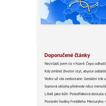
Doporučené články
Nezvládl jsem to v hlavě. Čepo odhal
Kdy změnit životní styl, abyste oddáli
Vedro už vás nedostane: Geniální trik 
Srpnová obloha předvede něco mimořád
Líbáš jako bůh: Poledňáková dostala s
Poslední hodiny Freddieho Mercuryho: 