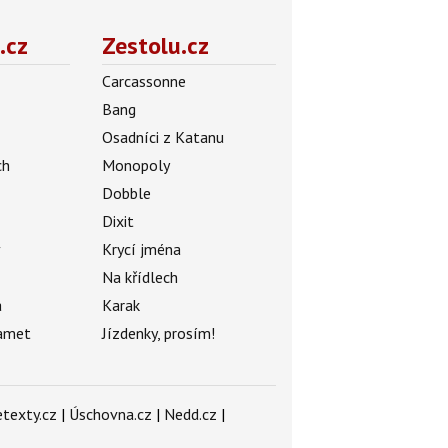
.cz
Zestolu.cz
Carcassonne
Bang
Osadníci z Katanu
ch
Monopoly
Dobble
Dixit
ý
Krycí jména
Na křídlech
a
Karak
amet
Jízdenky, prosím!
texty.cz
|
Úschovna.cz
|
Nedd.cz
|