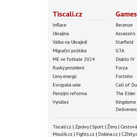
Tiscali.cz
Games
Inflace
Recenze
Ukrajina
Assassin's
Válka na Ukrajině
Starfield
Migrační politika
GTA
ME ve fotbale 2024
Diablo IV
Ruský prezident
Forza
Ceny energií
Fortnite
Evropská unie
Call of D
Penzijní reforma
The Elder 
Vynález
Kingdome
Deliveren
Tiscali.cz
|
Zprávy
|
Sport
|
Ženy
|
Cestová
Moulík.cz
|
Fights.cz
|
Dokina.cz
|
CZhity.