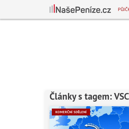
PŮJČ
Články s tagem: VS
KOMERČNÍ SDĚLENÍ