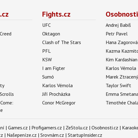
.cz
Fights.cz
Osobnosti
UFC
Andrej Babiš
 Creed
Oktagon
Petr Pavel
Clash of The Stars
Hana Zagorová
PFL
Kazma Kazmit
KSW
Kim Kardashian
I am Figter
Karlos Vémola
Sumó
Marek Ztracen
uty
Karlos Vémola
Taylor Swift
Scrolls
Jiří Procházka
Emma Smetan
 Come:
Conor McGregor
Timothée Chal
ce
ní
|
Games.cz
|
Profigamers.cz
|
ZeStolu.cz
|
Osobnosti.cz
|
Karaoke
cz
|
Našepeníze.cz
|
Srovnám.cz
|
StartupInsider.cz