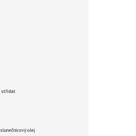
 střídat
i
 slunečnicový olej