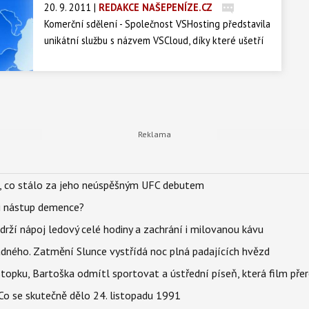
20. 9. 2011
|
REDAKCE NAŠEPENÍZE.CZ
Komerční sdělení - Společnost VSHosting představila
unikátní službu s názvem VSCloud, díky které ušetří
provozovatelé serverů a internetových projektů
desítky procent svých nákladů a získají nebývalou
pružnost při plánování a správě výpočetních
prostředků nutných pro provoz svých projektů.
il, co stálo za jeho neúspěšným UFC debutem
li nástup demence?
udrží nápoj ledový celé hodiny a zachrání i milovanou kávu
ného. Zatmění Slunce vystřídá noc plná padajících hvězd
topku, Bartoška odmítl sportovat a ústřední píseň, která film pře
Co se skutečně dělo 24. listopadu 1991