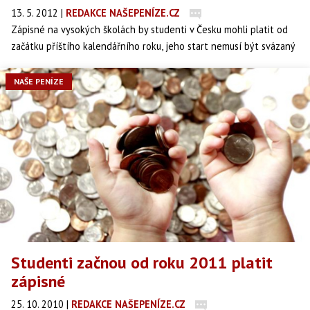
13. 5. 2012
|
REDAKCE NAŠEPENÍZE.CZ
Zápisné na vysokých školách by studenti v Česku mohli platit od
začátku příštího kalendářního roku, jeho start nemusí být svázaný
až se startem akademického roku 2013/2014. V neděli to v České
televizi připustil nový ministr školství Petr Fiala (nestr.).
NAŠE PENÍZE
Studenti začnou od roku 2011 platit
zápisné
25. 10. 2010
|
REDAKCE NAŠEPENÍZE.CZ