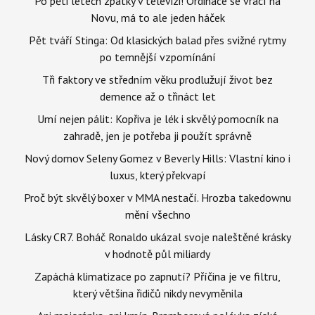
Po pěti letech zpátky v televizi! Ordinace se vrací na
Novu, má to ale jeden háček
Pět tváří Stinga: Od klasických balad přes svižné rytmy
po temnější vzpomínání
Tři faktory ve středním věku prodlužují život bez
demence až o třináct let
Umí nejen pálit: Kopřiva je lék i skvělý pomocník na
zahradě, jen je potřeba ji použít správně
Nový domov Seleny Gomez v Beverly Hills: Vlastní kino i
luxus, který překvapí
Proč být skvělý boxer v MMA nestačí. Hrozba takedownu
mění všechno
Lásky CR7. Boháč Ronaldo ukázal svoje naleštěné krásky
v hodnotě půl miliardy
Zapáchá klimatizace po zapnutí? Příčina je ve filtru,
který většina řidičů nikdy nevyměnila