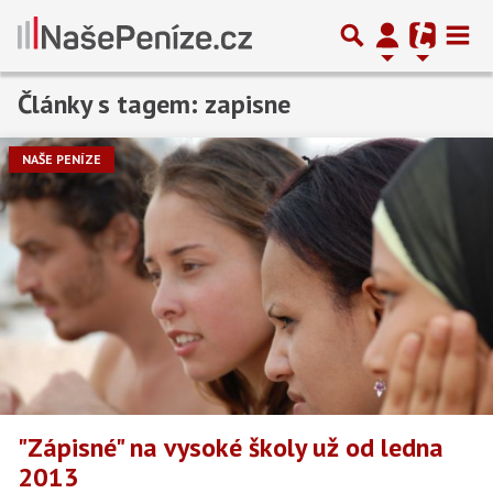
Články s tagem: zapisne
NAŠE PENÍZE
"Zápisné" na vysoké školy už od ledna
2013