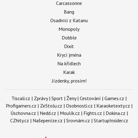
Carcassonne
Bang
Osadníci z Katanu
Monopoly
Dobble
Dixit
Krycí jména
Na křídlech
Karak
Jízdenky, prosím!
Tiscali.cz
|
Zprávy
|
Sport
|
Ženy
|
Cestování
|
Games.cz
|
Profigamers.cz
|
ZeStolu.cz
|
Osobnosti.cz
|
Karaoketexty.cz
|
Úschovna.cz
|
Nedd.cz
|
Moulík.cz
|
Fights.cz
|
Dokina.cz
|
CZhity.cz
|
Našepeníze.cz
|
Srovnám.cz
|
StartupInsider.cz