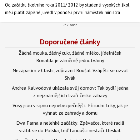
Od začátku školního roku 2011/ 2012 by studenti vysokých škol
měli platit zápisné, uvedl v pondělí první náměstek ministra
školství Kryštof Hajn. Pomoci by k tomu měly zákony o terciárním
vzdělávání a o finanční pomoci studentům, které ministerstvo v
příštím roce předloží.
Doporučené články
Žádná mouka, žádný cukr, žádné mléko, jídelníček
Ronalda je záměrně jednotvárný
Nezápasím v Clashi, zdůraznil Roušal. Vzápětí se ozval
Sivák
Andrea Kalivodová ukázala svůj domov: Tak bydlí jedna
z nejznámějších tváří české zábavy
Vosy jsou v srpnu nejnebezpečnější: Přírodní triky, jak je
vyhnat ze zahrady a domu
Ewa Farna a nelehké začátky: Zpěvačce, které radili
vrátit se do Polska, teď fanoušci nestačí tleskat