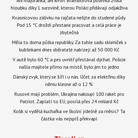
Ani majoránka, ani kmín. Bramborová polévka získá
hloubku díky 1 surovině, kterou Poláci přidávají odjakživa
Kvasnicovou zálivku na rajčata nelijte do studené půdy.
Pod 15 °C droždí přestane pracovat a celá práce je
zbytečná
Měla to doma půlka republiky. Za tuhle sadu skleniček s
bublinkami dnes sběratelé nabízejí až 50 000 Kč
V autě bylo 60 °C a pes uvnitř přestával dýchat. Policie
našla majitele přímo na místě, bylo jim to jedno
Dánský zvyk, který se šíří i u nás. Účet za elektřinu díky
němu klesne až o 12 %
Rusové mají problém, Ukrajina nakoupí 100 raket pro
Patriot. Zaplatí to EU, posílá přes 24 miliard Kč
Kolik si vydělá kuchařka ve školní jídelně za měsíc? Ta
částka vás nejspíš překvapí