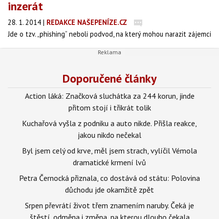
inzerát
28. 1. 2014
|
REDAKCE NAŠEPENÍZE.CZ
Jde o tzv. „phishing“ neboli podvod, na který mohou narazit zájemci
o koupi či záchranu zvířat z neutěšených podmínek. Cílem
takovéhoto „podnikání“ je vymámit z naivního zákazníka peníze.
Dosud bylo o phishingu, tedy podvodných mailech, hlavně slyšet v
Doporučené články
bankovnictví, kdy se podvodníci snažili z klientů vylákat
přístupová hesla k účtům.
Action láká: Značková sluchátka za 244 korun, jinde
přitom stojí i třikrát tolik
Kuchařová vyšla z podniku a auto nikde. Přišla reakce,
jakou nikdo nečekal
Byl jsem celý od krve, měl jsem strach, vylíčil Vémola
dramatické krmení lvů
Petra Černocká přiznala, co dostává od státu: Polovina
důchodu jde okamžitě zpět
Srpen převrátí život třem znamením naruby. Čeká je
štěstí, odměna i změna, na kterou dlouho čekala