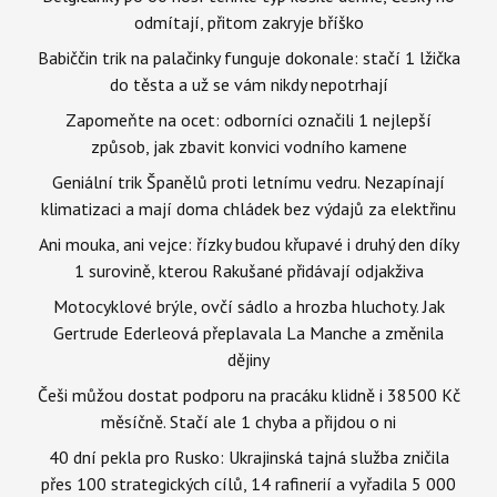
odmítají, přitom zakryje bříško
Babiččin trik na palačinky funguje dokonale: stačí 1 lžička
do těsta a už se vám nikdy nepotrhají
Zapomeňte na ocet: odborníci označili 1 nejlepší
způsob, jak zbavit konvici vodního kamene
Geniální trik Španělů proti letnímu vedru. Nezapínají
klimatizaci a mají doma chládek bez výdajů za elektřinu
Ani mouka, ani vejce: řízky budou křupavé i druhý den díky
1 surovině, kterou Rakušané přidávají odjakživa
Motocyklové brýle, ovčí sádlo a hrozba hluchoty. Jak
Gertrude Ederleová přeplavala La Manche a změnila
dějiny
Češi můžou dostat podporu na pracáku klidně i 38500 Kč
měsíčně. Stačí ale 1 chyba a přijdou o ni
40 dní pekla pro Rusko: Ukrajinská tajná služba zničila
přes 100 strategických cílů, 14 rafinerií a vyřadila 5 000