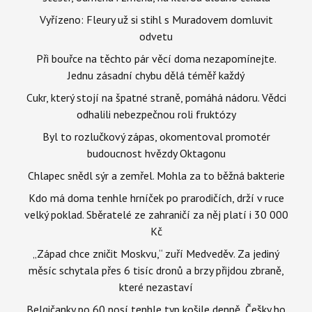
Vyřízeno: Fleury už si stihl s Muradovem domluvit
odvetu
Při bouřce na těchto pár věcí doma nezapomínejte.
Jednu zásadní chybu dělá téměř každý
Cukr, který stojí na špatné straně, pomáhá nádoru. Vědci
odhalili nebezpečnou roli fruktózy
Byl to rozlučkový zápas, okomentoval promotér
budoucnost hvězdy Oktagonu
Chlapec snědl sýr a zemřel. Mohla za to běžná bakterie
Kdo má doma tenhle hrníček po prarodičích, drží v ruce
velký poklad. Sběratelé ze zahraničí za něj platí i 30 000
Kč
„Západ chce zničit Moskvu,“ zuří Medveděv. Za jediný
měsíc schytala přes 6 tisíc dronů a brzy přijdou zbraně,
které nezastaví
Belgičanky po 60 nosí tenhle typ košile denně, Češky ho